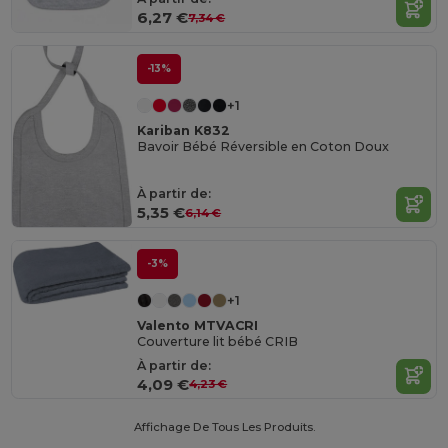
6,27 €
7,34 €
-13%
+1
Kariban K832
Bavoir Bébé Réversible en Coton Doux
À partir de:
5,35 €
6,14 €
-3%
+1
Valento MTVACRI
Couverture lit bébé CRIB
À partir de:
4,09 €
4,23 €
Affichage De Tous Les Produits.