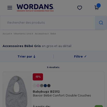
×
Appli Wordans
Obtenir l'appli
Meilleurs prix sur l’app !
Accueil
Vêtements | Unis
Accessoires
Bébé
Accessoires Bébé Gris
en gros et au détail
Trier par
Filtre
✓
3 résultats.
-15%
Babybugz BZ012
Bavoir Bébé Confort Double Couches
À partir de: