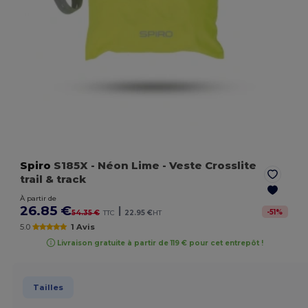
Spiro
S185X
- Néon Lime
- Veste Crosslite
trail & track
À partir de
26.85 €
|
-
51
%
54.35 €
TTC
22.95 €
HT
5.0
1 Avis
Livraison gratuite à partir de 119 € pour cet entrepôt !
Tailles