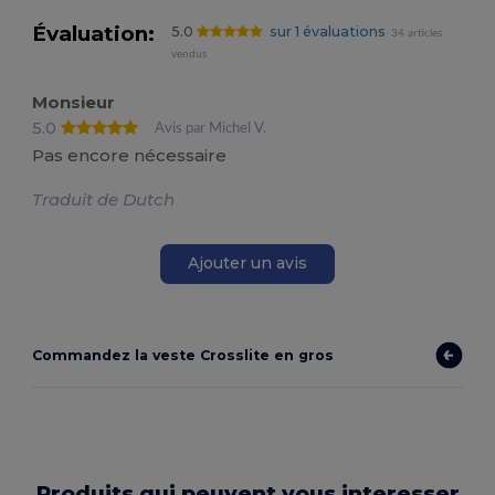
Évaluation:
5.0
sur 1 évaluations
34 articles
vendus
Monsieur
5.0
Avis par Michel V.
Pas encore nécessaire
Traduit de Dutch
Ajouter un avis
Commandez la veste Crosslite en gros
Produits qui peuvent vous interesser