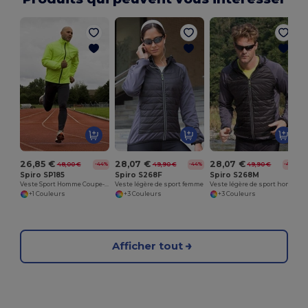
26,85 €
28,07 €
28,07 €
48,00 €
49,90 €
49,90 €
-44%
-44%
-44%
Spiro SP185
Spiro S268F
Spiro S268M
Veste Sport Homme Coupe-Vent Imperméable Respirant
Veste légère de sport femme
Veste légère de sport homme
+1 Couleurs
+3 Couleurs
+3 Couleurs
Afficher tout