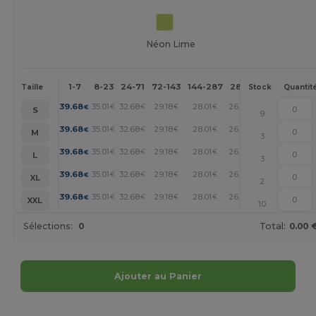
Néon Lime
1-7
8-23
24-71
72-143
144-287
288 +
Plus
Taille
Stock
Quantit
+
39.68
35.01
32.68
29.18
28.01
26.85
€
€
€
€
€
€
S
9
+
39.68
35.01
32.68
29.18
28.01
26.85
€
€
€
€
€
€
M
3
+
39.68
35.01
32.68
29.18
28.01
26.85
€
€
€
€
€
€
L
3
+
39.68
35.01
32.68
29.18
28.01
26.85
€
€
€
€
€
€
XL
2
+
39.68
35.01
32.68
29.18
28.01
26.85
€
€
€
€
€
€
XXL
10
Sélections:
0
Total:
0.00 
Ajouter au Panier
Personnalisez-le !