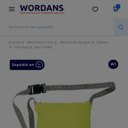
×
Appli Wordans
Obtenir l'appli
Meilleurs prix sur l’app !
Accueil
Vêtements | Unis
Vêtements de sport
Vestes
Hommes
Spiro S185X
W1
Expédié en