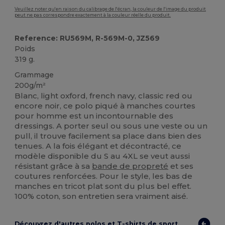
Veuillez noter qu'en raison du calibrage de l'écran, la couleur de l'image du produit
peut ne pas correspondre exactement à la couleur réelle du produit.
Reference: RU569M, R-569M-0, JZ569
Poids
319 g.
Grammage
200g/m²
Blanc, light oxford, french navy, classic red ou
encore noir, ce polo piqué à manches courtes
pour homme est un incontournable des
dressings. A porter seul ou sous une veste ou un
pull, il trouve facilement sa place dans bien des
tenues. A la fois élégant et décontracté, ce
modèle disponible du S au 4XL se veut aussi
résistant grâce à sa
bande de propreté
et ses
coutures renforcées. Pour le style, les bas de
manches en tricot plat sont du plus bel effet.
100% coton, son entretien sera vraiment aisé.
Découvrez d'autres polos et T-shirts de sport