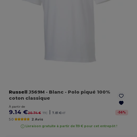
Russell
J569M
- Blanc
- Polo piqué 100%
coton classique
À partir de
9.14 €
|
-
56
%
20.74 €
TTC
7.81 €
HT
5.0
2 Avis
Livraison gratuite à partir de 119 € pour cet entrepôt !