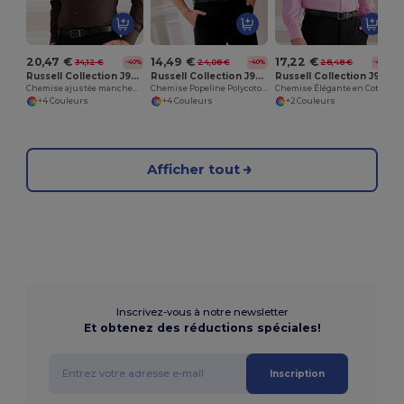
20,47 €
14,49 €
17,22 €
34,12 €
24,08 €
28,48 €
-40%
-40%
-40%
Russell Collection J946M
Russell Collection J935M
Russell Collection J936M
Chemise ajustée manches longues facile d’entretien
Chemise Popeline Polycoton Élégante et Facile d'Entretien
Chemise Élégante en Coton Facile d'Entretien
+4 Couleurs
+4 Couleurs
+2 Couleurs
Afficher tout
Inscrivez-vous à notre newsletter
Et obtenez des réductions spéciales!
Inscription