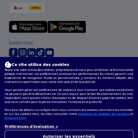
Suivez-nous
Ce site utilise des cookies
2026. Tous droits réservés
Notre site web utilise des cookies propriétaires et tiers pour améliorer la fonctionnalité
Conditions Générales
|
Politique de personnalisation
|
Politique de
globale, mémoriser vos préférences, analyser les performances du site et garantir une
Confidentialité
|
Politique de Cookies
|
Plan du Site
expérience de navigation fluide et personnalisée, y compris du contenu adapté, des
interactions optimisées avec notre site web, et de la publicité.
Vous pouvez gérer vos préférences de cookies à tout moment. Les cookies essentiels
ne peuvent pas être désactivés car ils sont requis pour le bon fonctionnement du site.
Cependant, vous pouvez choisir d’accepter ou de bloquer d'autres types de cookies, tels
que ceux utilisés pour la personnalisation, l'analyse et la publicité.
Pour plus de détails sur la façon dont nous utilisons les cookies, comment les contrôler
et sur les cookies tiers, veuillez consulter notre
politique en matière de cookies
et
Privacy Policy
.
👋
Bonjour
Préférences d'évaluation
Si vous avez des questions ou
des préoccupations, vous
Autoriser les essentiels