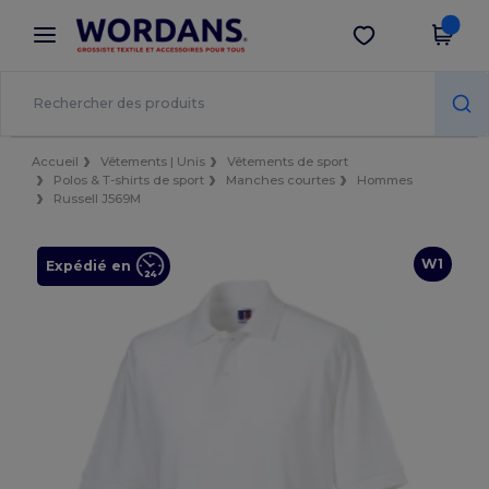
×
Appli Wordans
Obtenir l'appli
Meilleurs prix sur l’app !
Accueil
Vêtements | Unis
Vêtements de sport
Polos & T-shirts de sport
Manches courtes
Hommes
Russell J569M
W1
Expédié en