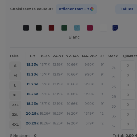
Choisissez la couleur:
Afficher tout
+ 7
Tailles
Blanc
1-7
8-23
24-71
72-143
144-287
288 +
Plus
Taille
Stock
Quantit
+
15.23
13.71
12.19
10.66
9.90
9.14
€
€
€
€
€
€
S
32
+
15.23
13.71
12.19
10.66
9.90
9.14
€
€
€
€
€
€
M
21
+
15.23
13.71
12.19
10.66
9.90
9.14
€
€
€
€
€
€
L
23
+
15.23
13.71
12.19
10.66
9.90
9.14
€
€
€
€
€
€
XL
29
+
15.23
13.71
12.19
10.66
9.90
9.14
€
€
€
€
€
€
2XL
30
+
20.29
18.26
16.23
14.20
13.19
12.17
€
€
€
€
€
€
3XL
35
+
20.29
18.26
16.23
14.20
13.19
12.17
€
€
€
€
€
€
4XL
32
Sélections:
0
Total:
0.00 