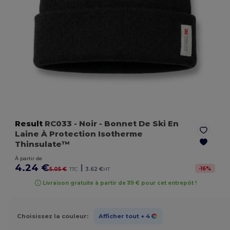
Result
RC033
- Noir
- Bonnet De Ski En
Laine À Protection Isotherme
Thinsulate™
À partir de
4.24 €
|
-
16
%
5.05 €
TTC
3.62 €
HT
Livraison gratuite à partir de 119 € pour cet entrepôt !
Choisissez la couleur:
Afficher tout
+ 4