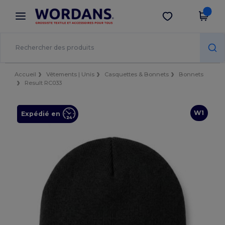
×
Appli Wordans
Obtenir l'appli
Meilleurs prix sur l’app !
Accueil
Vêtements | Unis
Casquettes & Bonnets
Bonnets
Result RC033
W1
Expédié en