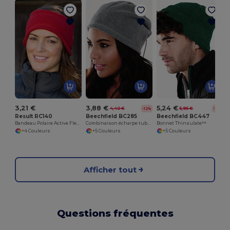
3,21 €
3,88 €
5,24 €
4,40 €
5,95 €
-12%
-12%
Result RC140
Beechfield BC285
Beechfield BC447
Bandeau Polaire Active Fleece
Combinaison écharpe tube/bonnet Suprafleece™
Bonnet Thinsulate™
+4 Couleurs
+5 Couleurs
+5 Couleurs
Afficher tout
Questions fréquentes