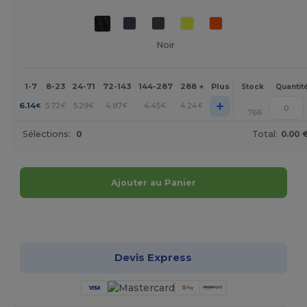
Noir
1-7
8-23
24-71
72-143
144-287
288 +
Plus
Stock
Quantit
+
6.14
5.72
5.29
4.87
4.45
4.24
€
€
€
€
€
€
766
Sélections:
0
Total:
0.00 
Ajouter au Panier
Personnalisez-le !
Devis Express