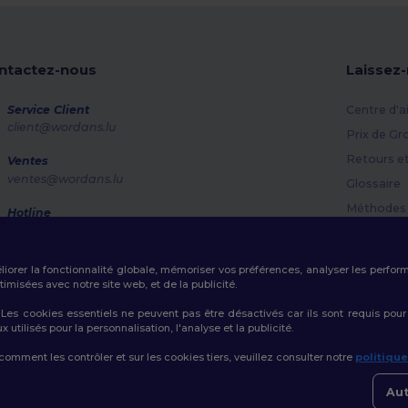
ntactez-nous
Laissez
Service Client
Centre d'a
client@wordans.lu
Prix de Gr
Retours e
Ventes
ventes@wordans.lu
Glossaire
Méthodes 
Hotline
800 81 633
Codes Pr
Lundi - Jeudi : 10h-13h & 14h-17h30 Vendredi : 10h-14h
éliorer la fonctionnalité globale, mémoriser vos préférences, analyser les perfo
Suivi de commande
misées avec notre site web, et de la publicité.
es cookies essentiels ne peuvent pas être désactivés car ils sont requis pour
tilisés pour la personnalisation, l'analyse et la publicité.
 comment les contrôler et sur les cookies tiers, veuillez consulter notre
politiqu
Politique de Confidentialité
|
Politique de Cookies
|
Plan du Site
Aut