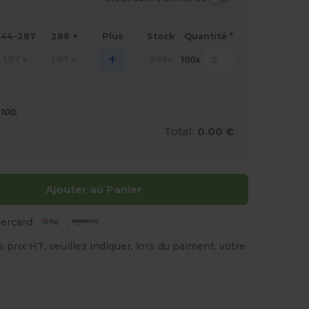
144-287
288 +
Plus
Stock
Quantité *
+
1.87
1.87
999+
100
x
€
€
100.
Total:
0.00 €
Ajouter au Panier
prix HT, veuillez indiquer, lors du paiment, votre