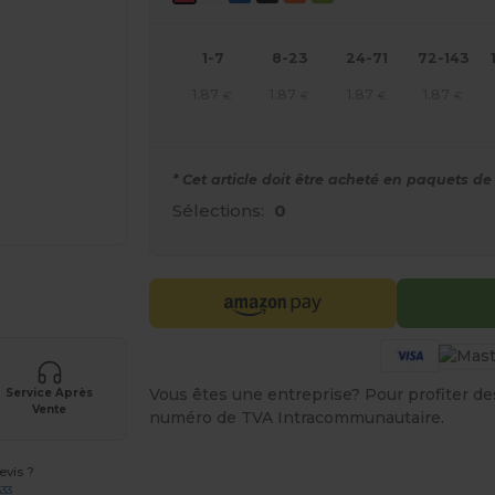
1-7
8-23
24-71
72-143
1.87
1.87
1.87
1.87
€
€
€
€
* Cet article doit être acheté en paquets de 
Sélections:
0
gne ICI !
Vous êtes une entreprise? Pour profiter des 
Service Après
Vente
numéro de TVA Intracommunautaire.
vis ?
633