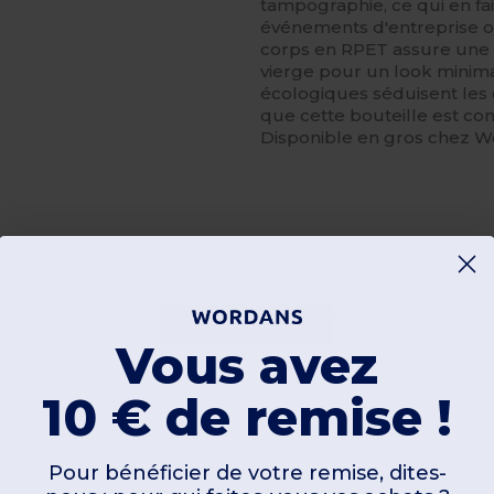
tampographie, ce qui en fai
événements d'entreprise ou
corps en RPET assure une vi
vierge pour un look minima
écologiques séduisent le
que cette bouteille est c
Disponible en gros chez W
Ajouter un avis
Vous avez
10 € de remise !
Pour bénéficier de votre remise, dites-