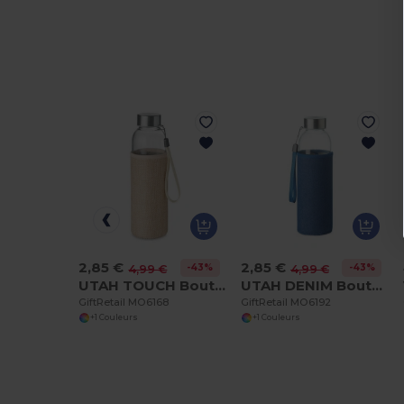
2,85 €
2,85 €
-43%
-43%
4,99 €
4,99 €
UTAH TOUCH Bouteille & housse en jute
UTAH DENIM Bouteille & housse denim
GiftRetail MO6168
GiftRetail MO6192
+1 Couleurs
+1 Couleurs