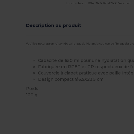
Lundi - Jeudi : 10h-13h & 14h-17h30 Vendredi :
Description du produit
Veuillez noter qu'en raison du calibrage de l'écran, la couleur de l'image du p
Capacité de 650 ml pour une hydratation qu
Fabriquée en RPET et PP respectueux de l
Couvercle à clapet pratique avec paille inté
Design compact Ø6,5X23,5 cm
Poids
120 g.
Stock élévé