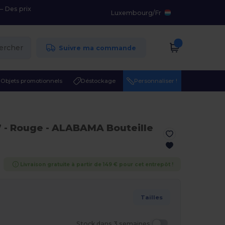
– Des prix
Luxembourg
/
Fr
ercher
Suivre ma commande
Objets promotionnels
Déstockage
Personnaliser !
7
- Rouge
- ALABAMA Bouteille
Livraison gratuite à partir de 149 € pour cet entrepôt !
Tailles
Stock dans 3 semaines