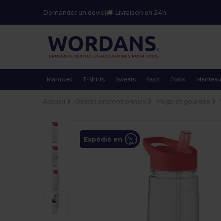
Demander un devis
|
Livraison en 24h
Marques
T-Shirts
Sweats
Sacs
Polos
Mantea
Accueil
Objets promotionnels
Mugs et gourdes
Expédié en