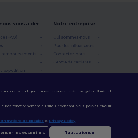
-nous vous aider
Notre entreprise
ide (FAQ)
Qui sommes-nous
os
Pour les influenceurs
t remboursements
Contactez-nous
Centre de carrières
d'expédition
omo
rmances du site et garantir une expérience de navigation fluide et
 le bon fonctionnement du site. Cependant, vous pouvez choisir
e en matière de cookies
et
Privacy Policy
.
oriser les essentiels
Tout autoriser