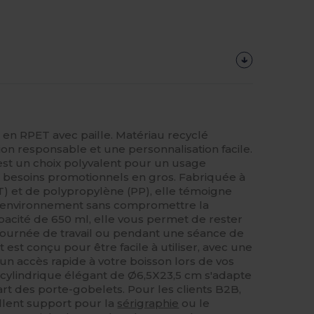
en RPET avec paille. Matériau recyclé
on responsable et une personnalisation facile.
st un choix polyvalent pour un usage
s besoins promotionnels en gros. Fabriquée à
T) et de polypropylène (PP), elle témoigne
'environnement sans compromettre la
apacité de 650 ml, elle vous permet de rester
 journée de travail ou pendant une séance de
 est conçu pour être facile à utiliser, avec une
un accès rapide à votre boisson lors de vos
cylindrique élégant de Ø6,5X23,5 cm s'adapte
rt des porte-gobelets. Pour les clients B2B,
ellent support pour la
sérigraphie
ou le