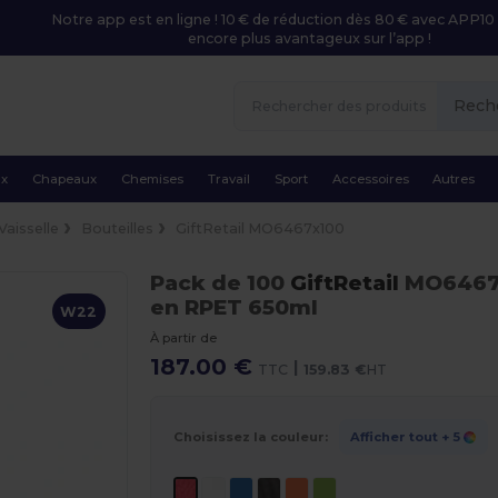
Notre app est en ligne ! 10 € de réduction dès 80 € avec APP10 
encore plus avantageux sur l’app !
Rech
ux
Chapeaux
Chemises
Travail
Sport
Accessoires
Autres
Vaisselle
Bouteilles
GiftRetail MO6467x100
Pack de 100
GiftRetail
MO646
en RPET 650ml
W22
À partir de
187.00 €
|
TTC
159.83 €
HT
Choisissez la couleur:
Afficher tout
+ 5