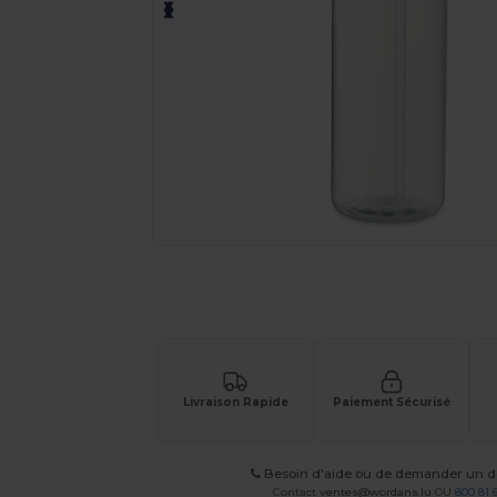
Personnalisez votre produit en li
Livraison Rapide
Paiement Sécurisé
Besoin d'aide ou de demander un de
Contact
ventes@wordans.lu
OU
800 81 