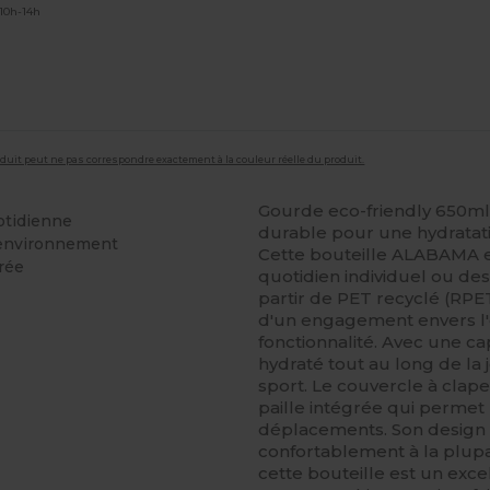
 10h-14h
roduit peut ne pas correspondre exactement à la couleur réelle du produit.
Gourde eco-friendly 650ml 
otidienne
durable pour une hydratati
'environnement
Cette bouteille ALABAMA e
grée
quotidien individuel ou de
partir de PET recyclé (RPE
d'un engagement envers l
fonctionnalité. Avec une c
hydraté tout au long de la
sport. Le couvercle à clapet
paille intégrée qui permet 
déplacements. Son design 
confortablement à la plupa
cette bouteille est un exc