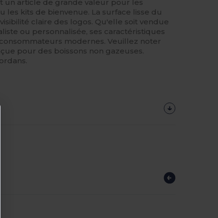
t un article de grande valeur pour les
 les kits de bienvenue. La surface lisse du
sibilité claire des logos. Qu'elle soit vendue
liste ou personnalisée, ses caractéristiques
s consommateurs modernes. Veuillez noter
onçue pour des boissons non gazeuses.
ordans.