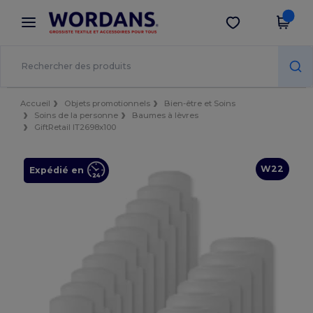
×
Appli Wordans
Obtenir l'appli
Meilleurs prix sur l’app !
Accueil
Objets promotionnels
Bien-être et Soins
Soins de la personne
Baumes à lèvres
GiftRetail IT2698x100
W22
Expédié en