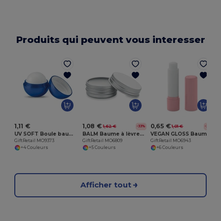
Produits qui peuvent vous interesser
E
1,11 €
1,08 €
0,65 €
1,62 €
1,01 €
-33%
-36%
UV SOFT Boule baume à lèvres
BALM Baume à lèvres végétalien
VEGAN GLOSS Baume à lèvres végan
GiftRetail MO9373
GiftRetail MO6809
GiftRetail MO6943
+4 Couleurs
+5 Couleurs
+6 Couleurs
Afficher tout