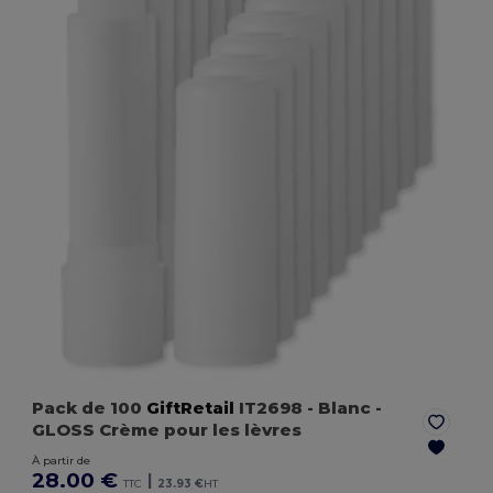
Pack de 100
GiftRetail
IT2698
- Blanc
-
GLOSS Crème pour les lèvres
À partir de
28.00 €
|
TTC
23.93 €
HT