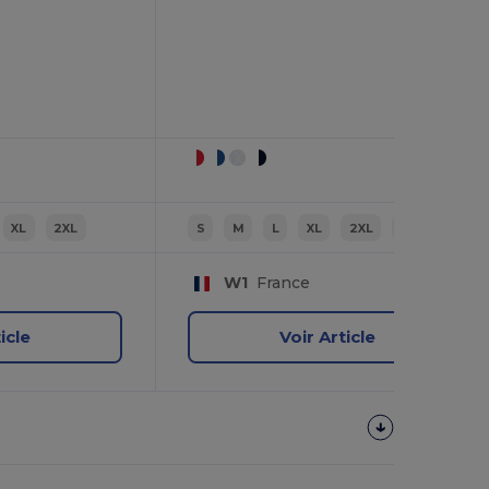
XL
2XL
S
M
L
XL
2XL
3XL
W1
France
icle
Voir Article