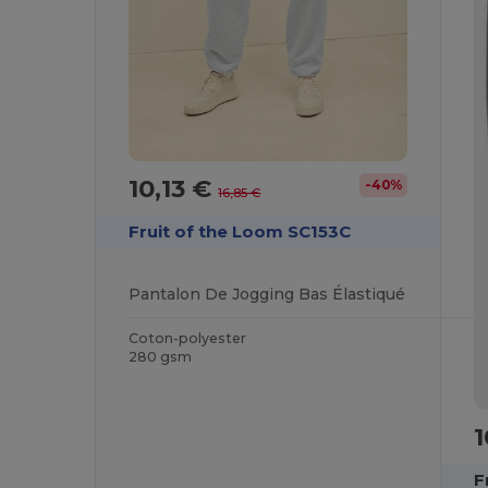
10,13 €
-40%
16,85 €
Fruit of the Loom SC153C
Pantalon De Jogging Bas Élastiqué
Coton-polyester
280 gsm
1
F