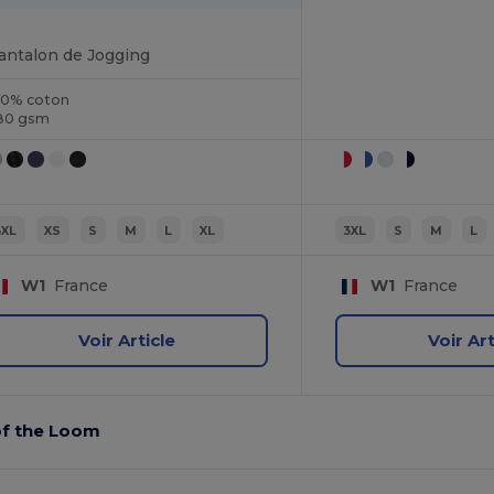
antalon de Jogging
00% coton
80 gsm
3XL
XS
S
M
L
XL
3XL
S
M
L
W1
France
W1
France
Voir Article
Voir Art
 of the Loom