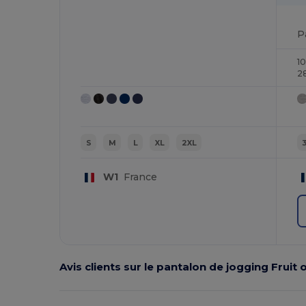
P
1
2
S
M
L
XL
2XL
W1
France
Avis clients sur le pantalon de jogging Fruit