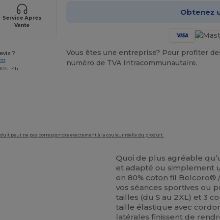
Obtenez u
Service Après
Vente
Vous êtes une entreprise? Pour profiter des 
vis ?
633
numéro de TVA Intracommunautaire.
 10h-14h
roduit peut ne pas correspondre exactement à la couleur réelle du produit.
Quoi de plus agréable qu’u
et adapté ou simplement 
en 80%
coton
fil Belcoro®
vos séances sportives ou 
tailles (du S au 2XL) et 3 c
taille élastique avec cordo
latérales finissent de ren