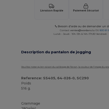
Livraison Rapide
Paiement Sécurisé
Besoin d'aide ou de demander un de
Contact
ventes@wordans.lu
OU
800 81 
Lundi - Jeudi : 10h-13h & 14h-17h30 Vendredi :
Description du pantalon de jogging
Veuillez noter qu'en raison du calibrage de l'écran, la couleur de l'image du p
Reference: SS405, 64-026-0, SC290
Poids
516 g.
Stock élévé
Grammage
280g/m²