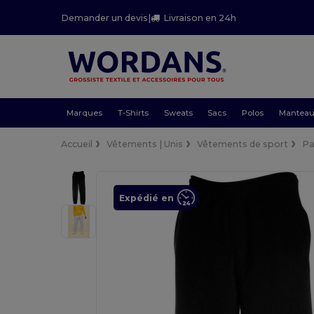
Demander un devis
|
Livraison en 24h
Marques
T-Shirts
Sweats
Sacs
Polos
Mantea
Accueil
Vêtements | Unis
Vêtements de sport
Pa
Expédié en