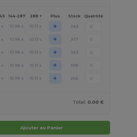
143
144-287
288 +
Plus
Stock
Quantité
+
10.98
10.13
583
€
€
€
+
10.98
10.13
937
€
€
€
+
10.98
10.13
593
€
€
€
+
10.98
10.13
598
€
€
€
+
10.98
10.13
206
€
€
€
Total:
0.00 €
Ajouter au Panier