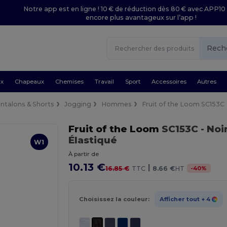
Notre app est en ligne ! 10 € de réduction dès 80 € avec APP10 
encore plus avantageux sur l’app !
Rech
ux
Chapeaux
Chemises
Travail
Sport
Accessoires
Autres
ntalons & Shorts
Jogging
Hommes
Fruit of the Loom SC153C
Fruit of the Loom
SC153C
- Noi
Élastiqué
W1
À partir de
10.13 €
|
-
40
%
16.85 €
TTC
8.66 €
HT
Choisissez la couleur:
Afficher tout
+ 4