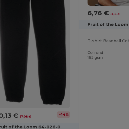
6,76 €
8,01 €
Fruit of the Loom
Col rond
165 gsm
0,13 €
-44%
17,98 €
ruit of the Loom 64-026-0