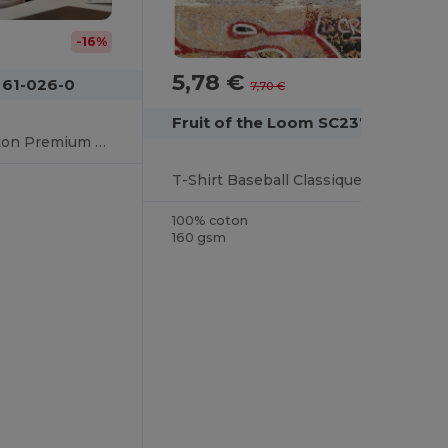
-16%
5,78 €
-25%
 61-026-0
7,70 €
Fruit of the Loom SC237
T-shirt Baseball Coton Premium à Manches Raglan
T-Shirt Baseball Classique en Coton Fruit of the Loom
100% coton
160 gsm