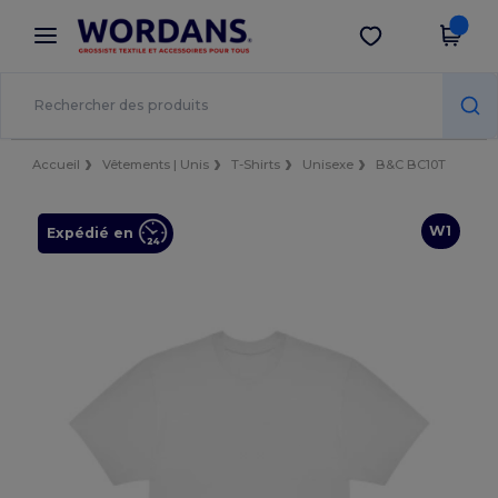
×
Appli Wordans
Obtenir l'appli
Meilleurs prix sur l’app !
Accueil
Vêtements | Unis
T-Shirts
Unisexe
B&C BC10T
W1
Expédié en