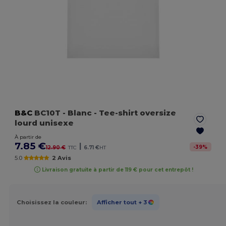
B&C
BC10T
- Blanc
- Tee-shirt oversize
lourd unisexe
À partir de
7.85 €
|
-
39
%
12.90 €
TTC
6.71 €
HT
5.0
2 Avis
Livraison gratuite à partir de 119 € pour cet entrepôt !
Choisissez la couleur:
Afficher tout
+ 3