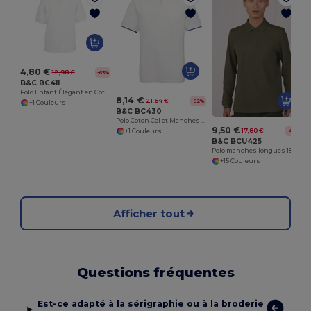
4,80 €
12,98 €
-63%
B&C BC411
Polo Enfant Élégant en Coton B&C
8,14 €
21,64 €
-62%
+1 Couleurs
B&C BC430
Polo Coton Col et Manches Contrastés
9,50 €
17,80 €
-47%
+1 Couleurs
B&C BCU425
Polo manches longues 180
+15 Couleurs
Afficher tout
Questions fréquentes
Est-ce adapté à la sérigraphie ou à la broderie