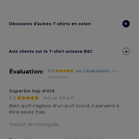
Découvrez d’autres T‑shirts en coton
Avis clients sur le T‑shirt unisexe B&C
Évaluation:
5.0
sur 2 évaluations
3731
articles vendus
Superbe top d'été
5.0
Avis par Tomas P.
Bien qu'il s'agisse d'un pull lourd, il parvient à
être assez frais.
Traduit de Português