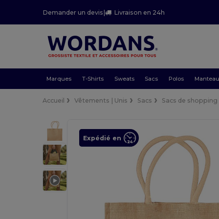
Demander un devis
|
Livraison en 24h
Marques
T-Shirts
Sweats
Sacs
Polos
Mantea
Accueil
Vêtements | Unis
Sacs
Sacs de shopping
Expédié en