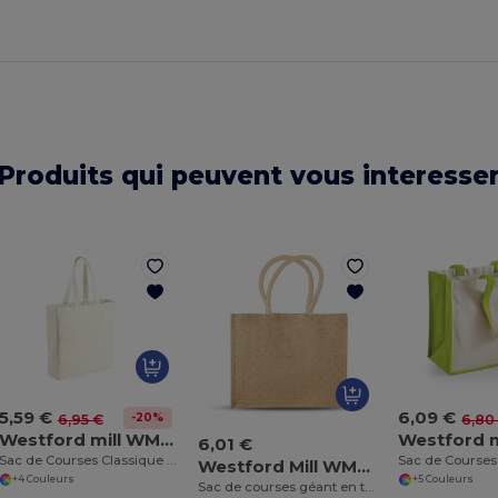
Produits qui peuvent vous interesse
5,59 €
6,09 €
-20%
6,95 €
6,80
Westford mill WM108
6,01 €
Sac de Courses Classique en Toile
Westford Mill WM408
+4 Couleurs
+5 Couleurs
Sac de courses géant en toile de jute