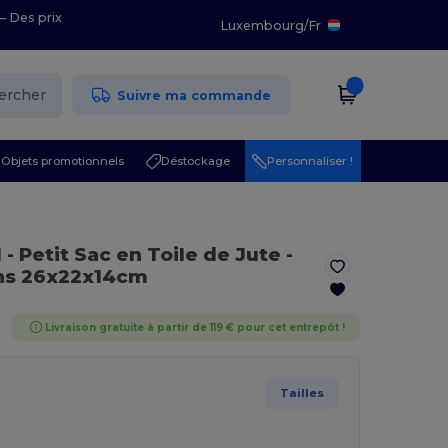
– Des prix
Luxembourg
/
Fr
ercher
Suivre ma commande
Objets promotionnels
Déstockage
Personnaliser !
l
- Petit Sac en Toile de Jute -
ons 26x22x14cm
Livraison gratuite à partir de 119 € pour cet entrepôt !
Tailles