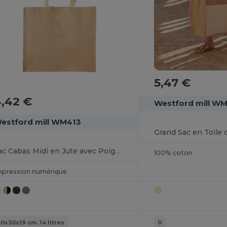
5,47 €
,42 €
Westford mill W
estford mill WM413
Grand Sac en Toile 
Sac Cabas Midi en Jute avec Poignées en Coton
100% coton
mpression numérique
30x30x19 cm. 14 litres
0