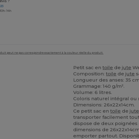
vis ?
633
 10h-14h
roduit peut ne pas correspondre exactement à la couleur réelle du produit.
Petit sac en
toile
de
jute
Wes
Composition:
toile
de
jute
s
Longueur des anses: 35 cm
Grammage: 140 g/m².
Volume: 6 litres.
Coloris naturel intégral ou
Dimensions: 26x22x14cm.
Ce petit sac en
toile
de
jut
transporter facilement toutes
dispose de deux poignées
dimensions de 26x22x14cm et
emporter partout. Disponib