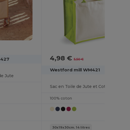
4,98 €
-9%
M427
5,50 €
Westford mill WM421
de Jute
Sac en Toile de Jute et Coton
100% coton
30x19x30cm. 14 litres