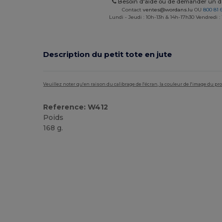
Besoin d'aide ou de demander un de
Contact
ventes@wordans.lu
OU
800 81 
Lundi - Jeudi : 10h-13h & 14h-17h30 Vendredi :
Description du petit tote en jute
Veuillez noter qu'en raison du calibrage de l'écran, la couleur de l'image du p
Reference: W412
Poids
168 g.
Personnalisé
Stock élévé