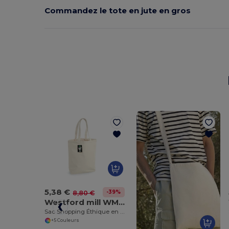
Commandez le tote en jute en gros
5,38 €
-39%
8,80 €
Westford mill WM671
Sac Shopping Éthique en Coton Fairtrade
+5 Couleurs