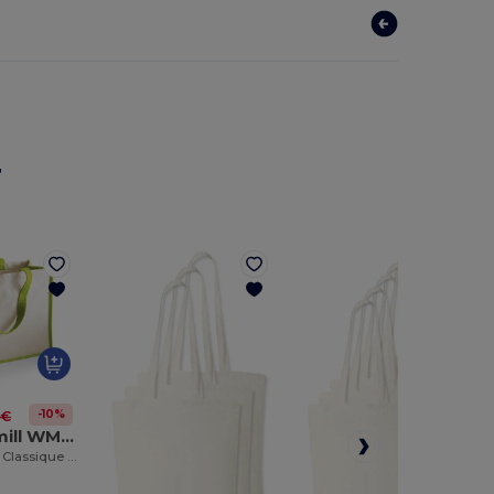
r
-10%
 €
Westford mill WM422
Sac de Courses Classique en Toile de Jute