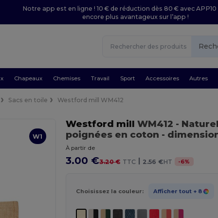
Notre app est en ligne ! 10 € de réduction dès 80 € avec APP10 
encore plus avantageux sur l’app !
Rech
ux
Chapeaux
Chemises
Travail
Sport
Accessoires
Autres
Sacs en toile
Westford mill WM412
Westford mill
WM412
- Nature
poignées en coton - dimensi
W1
À partir de
3.00 €
|
-
6
%
3.20 €
TTC
2.56 €
HT
Choisissez la couleur:
Afficher tout
+ 8