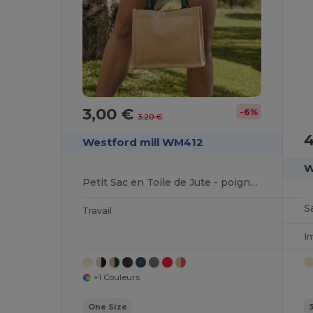
3,00 €
-6%
3,20 €
4
Westford mill WM412
W
Petit Sac en Toile de Jute - poignées en coton - dimensions 26x22x14cm
Travail
I
+1 Couleurs
One Size