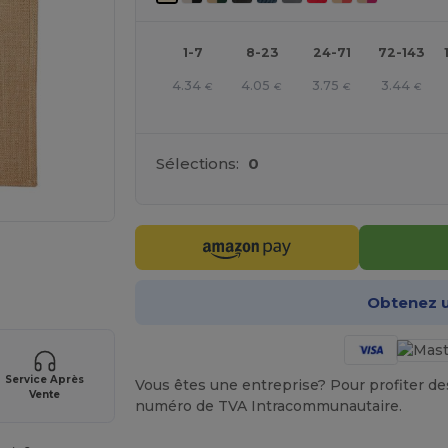
1-7
8-23
24-71
72-143
4.34
4.05
3.75
3.44
€
€
€
€
Sélections:
0
gne ICI !
Obtenez u
Service Après
Vous êtes une entreprise? Pour profiter des 
Vente
numéro de TVA Intracommunautaire.