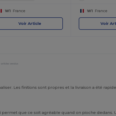
W1
France
W1
France
Voir Article
Voir Art
 articles vendus
liser. Les finitions sont propres et la livraison a été rap
ui permet que ce soit agréable quand on pioche dedans. U