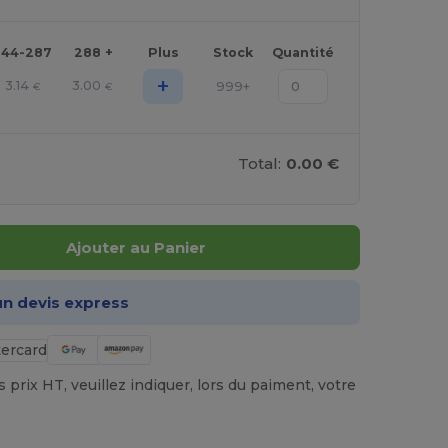
144-287
288 +
Plus
Stock
Quantité
+
3.14
3.00
999+
€
€
Total:
0.00 €
Ajouter au Panier
n devis express
prix HT, veuillez indiquer, lors du paiment, votre