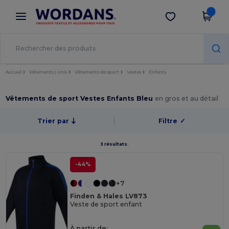
×
Appli Wordans
Obtenir l'appli
Meilleurs prix sur l’app !
Accueil
Vêtements | Unis
Vêtements de sport
Vestes
Enfants
Vêtements de sport Vestes Enfants Bleu
en gros et au détail
Trier par
Filtre
✓
3 résultats.
-44%
+7
Finden & Hales LV873
Veste de sport enfant
À partir de: