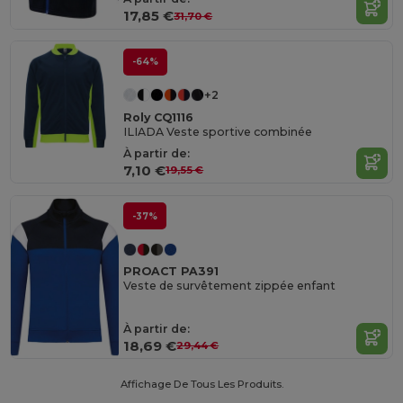
17,85 €
31,70 €
-64%
+2
Roly CQ1116
ILIADA Veste sportive combinée
À partir de:
7,10 €
19,55 €
-37%
PROACT PA391
Veste de survêtement zippée enfant
À partir de:
18,69 €
29,44 €
Affichage De Tous Les Produits.