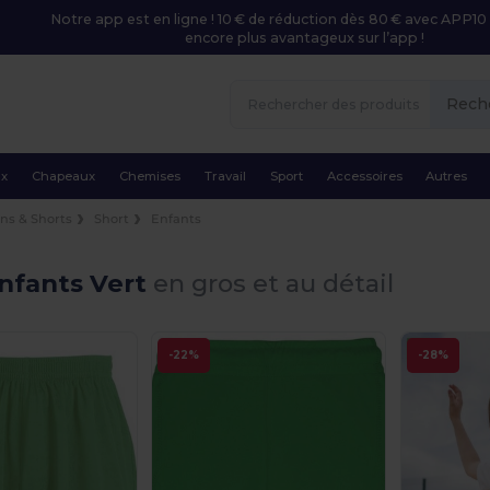
Notre app est en ligne ! 10 € de réduction dès 80 € avec APP10 
encore plus avantageux sur l’app !
Rech
ux
Chapeaux
Chemises
Travail
Sport
Accessoires
Autres
ns & Shorts
Short
Enfants
nfants Vert
en gros et au détail
-22%
-28%