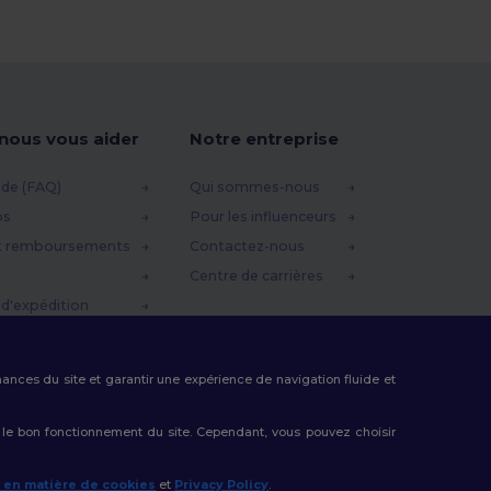
-nous vous aider
Notre entreprise
ide (FAQ)
Qui sommes-nous
os
Pour les influenceurs
t remboursements
Contactez-nous
Centre de carrières
d'expédition
omo
rmances du site et garantir une expérience de navigation fluide et
 le bon fonctionnement du site. Cependant, vous pouvez choisir
e en matière de cookies
et
Privacy Policy
.