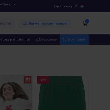
– Des prix
Luxembourg
/
Fr
ercher
Suivre ma commande
Objets promotionnels
Déstockage
Personnaliser !
-29%