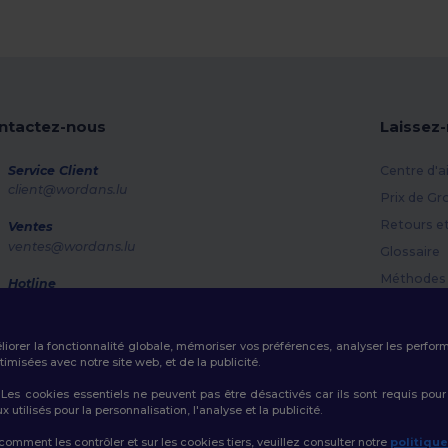
ntactez-nous
Laissez
Service Client
Centre d'a
client@wordans.lu
Prix de Gr
Retours e
Ventes
ventes@wordans.lu
Glossaire
Méthodes 
Hotline
800 81 633
Codes Pr
Lundi - Jeudi : 10h-13h & 14h-17h30 Vendredi : 10h-14h
éliorer la fonctionnalité globale, mémoriser vos préférences, analyser les perfo
Suivi de commande
misées avec notre site web, et de la publicité.
es cookies essentiels ne peuvent pas être désactivés car ils sont requis pour
tilisés pour la personnalisation, l'analyse et la publicité.
 comment les contrôler et sur les cookies tiers, veuillez consulter notre
politiqu