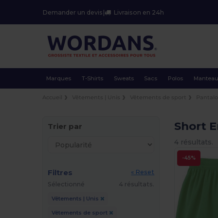
Demander un devis
|
Livraison en 24h
Marques
T-Shirts
Sweats
Sacs
Polos
Mantea
Accueil
Vêtements | Unis
Vêtements de sport
Pantalo
Short E
Trier par
4 résultats.
-45%
Filtres
« Reset
Sélectionné
4 résultats.
Vêtements | Unis
Vêtements de sport