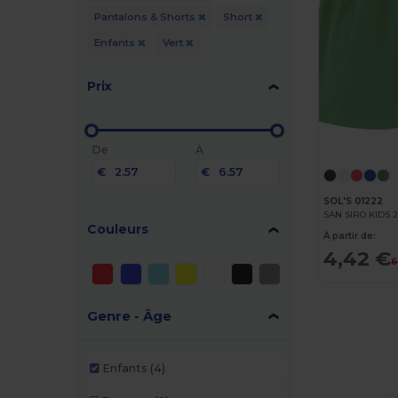
Pantalons & Shorts
Short
Enfants
Vert
Prix
De
À
€
€
SOL'S 01222
SAN SIRO KIDS 2
Couleurs
À partir de:
4,42 €
6
Genre - Âge
Enfants
(4)