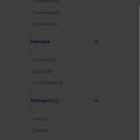
Femmes
(2)
Hommes
(5)
Unisexe
(2)
Marque
Proact
(2)
SOL'S
(1)
TH Clothes
(1)
Entrepôt
W2
(1)
W5
(2)