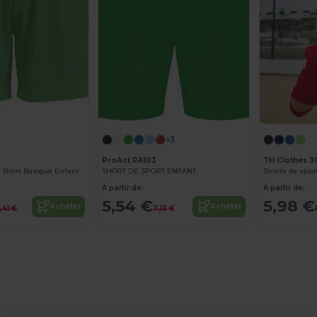
+3
ProAct PA103
TH Clothes 3
 Short Basique Enfant
SHORT DE SPORT ENFANT
Shorts de spor
À partir de:
À partir de:
5,54 €
5,98 €
Acheter
Acheter
,41 €
7,13 €