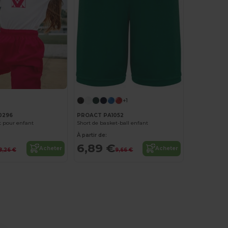
+1
0296
PROACT PA1052
t pour enfant
Short de basket-ball enfant
À partir de:
6,89 €
Acheter
Acheter
8,26 €
9,66 €