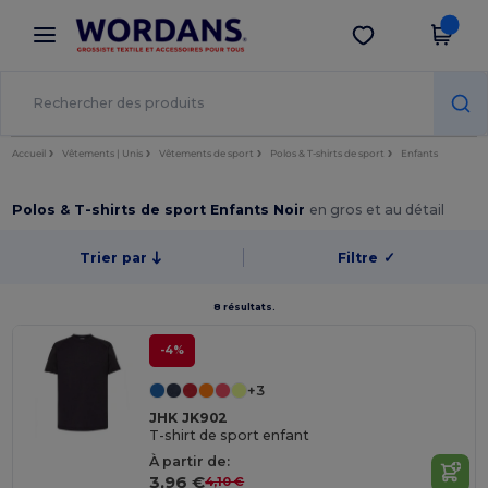
×
Appli Wordans
Obtenir l'appli
Meilleurs prix sur l’app !
Accueil
Vêtements | Unis
Vêtements de sport
Polos & T-shirts de sport
Enfants
Polos & T-shirts de sport Enfants Noir
en gros et au détail
Trier par
Filtre
✓
8 résultats.
-4%
+3
JHK JK902
T-shirt de sport enfant
À partir de:
3,96 €
4,10 €