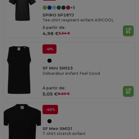
+5
SPIRO SP287J
Tee-shirt respirant enfant AIRCOOL
À partir de:
4,98 €
5,54 €
-41%
SF Mini SM123
Débardeur enfant Feel Good
À partir de:
5,05 €
8,60 €
-40%
SF Men SM121
T-shirt stretch enfant