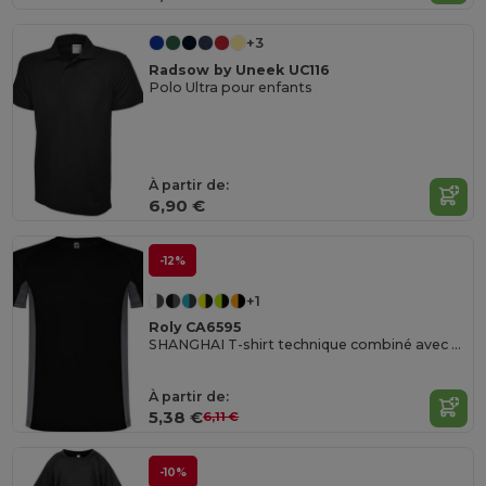
+3
Radsow by Uneek UC116
Polo Ultra pour enfants
À partir de:
6,90 €
-12%
+1
Roly CA6595
SHANGHAI T-shirt technique combiné avec deux tissus en polyester
À partir de:
5,38 €
6,11 €
-10%