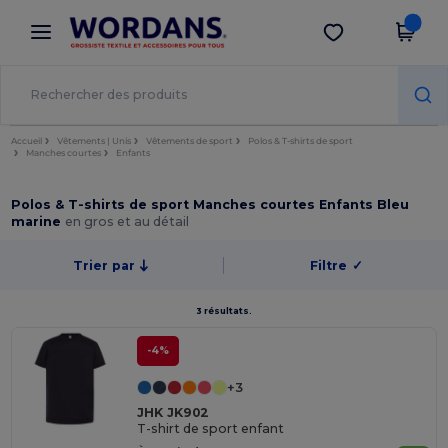
×
Appli Wordans
Obtenir l'appli
Meilleurs prix sur l’app !
Accueil
Vêtements | Unis
Vêtements de sport
Polos & T-shirts de sport
Manches courtes
Enfants
Polos & T-shirts de sport Manches courtes Enfants Bleu
marine
en gros et au détail
Trier par
Filtre
✓
3 résultats.
-4%
+3
JHK JK902
T-shirt de sport enfant