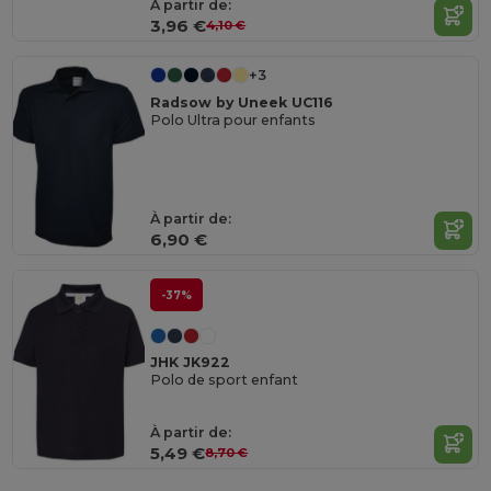
À partir de:
3,96 €
4,10 €
+3
Radsow by Uneek UC116
Polo Ultra pour enfants
À partir de:
6,90 €
-37%
JHK JK922
Polo de sport enfant
À partir de:
5,49 €
8,70 €