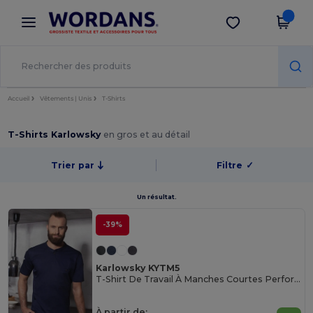
×
Appli Wordans
Obtenir l'appli
Meilleurs prix sur l’app !
Accueil
Vêtements | Unis
T-Shirts
T-Shirts Karlowsky
en gros et au détail
Trier par
Filtre
✓
Un résultat.
-39%
Karlowsky KYTM5
T-Shirt De Travail À Manches Courtes Performance
À partir de: