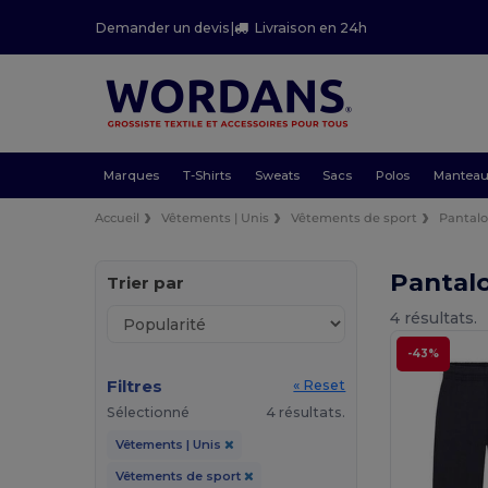
Demander un devis
|
Livraison en 24h
Marques
T-Shirts
Sweats
Sacs
Polos
Mantea
Accueil
Vêtements | Unis
Vêtements de sport
Pantalo
Pantalo
Trier par
4 résultats.
-43%
Filtres
« Reset
Sélectionné
4 résultats.
Vêtements | Unis
Vêtements de sport