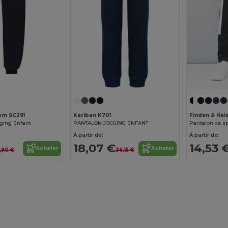
Personnalisez-le !
oom SC291
Kariban K701
Finden & Hal
gging Enfant
PANTALON JOGGING ENFANT
Pantalon de sp
À partir de:
À partir de:
18,07 €
14,53 
Acheter
Acheter
5,90 €
36,15 €