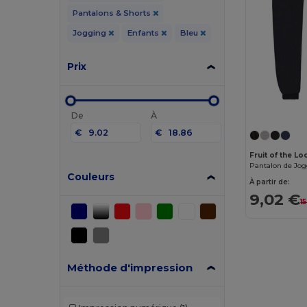
Pantalons & Shorts
Jogging
Enfants
Bleu
Prix
De
À
€
€
Fruit of the L
Pantalon de Jo
Couleurs
À partir de:
9,02 €
1
Méthode d'impression