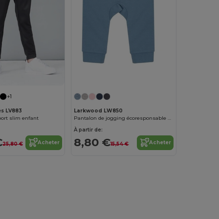
+1
es LV883
Larkwood LW850
ort slim enfant
Pantalon de jogging écoresponsable enfant
À partir de:
€
8,80 €
Acheter
Acheter
25,80 €
15,54 €