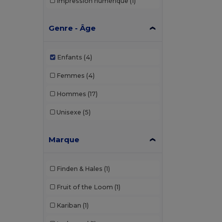
Impression numérique
(1)
Genre - Âge
Enfants
(4)
Femmes
(4)
Hommes
(17)
Unisexe
(5)
Marque
Finden & Hales
(1)
Fruit of the Loom
(1)
Kariban
(1)