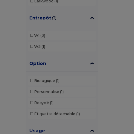
Larkwood
(1)
Entrepôt
W1
(3)
W5
(1)
Option
Biologique
(1)
Personnalisé
(1)
Recyclé
(1)
Étiquette détachable
(1)
Usage