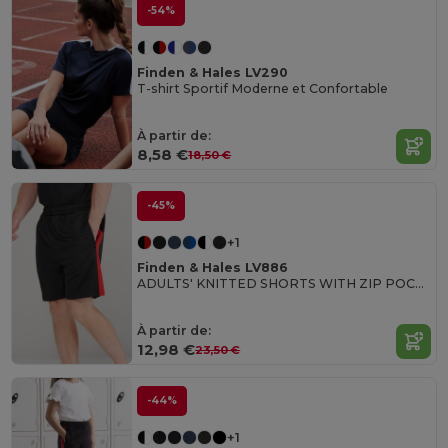
-54%
Finden & Hales LV290
T-shirt Sportif Moderne et Confortable
À partir de:
8,58 €
18,50 €
-45%
+1
Finden & Hales LV886
ADULTS' KNITTED SHORTS WITH ZIP POCKETS
À partir de:
12,98 €
23,50 €
-44%
+1