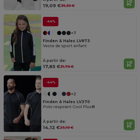
19,09 €
35,30 €
-44%
+7
Finden & Hales LV873
Veste de sport enfant
À partir de:
17,85 €
31,70 €
-44%
+2
Finden & Hales LV370
Polo respirant Cool Plus®
À partir de:
14,12 €
25,10 €