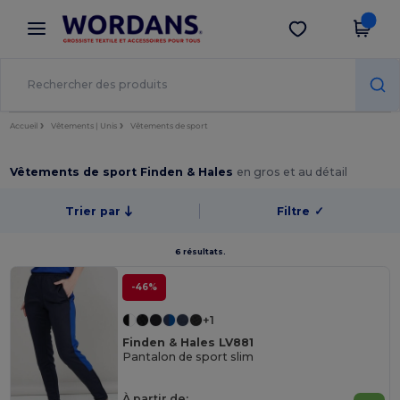
×
Appli Wordans
Obtenir l'appli
Meilleurs prix sur l’app !
Accueil
Vêtements | Unis
Vêtements de sport
Vêtements de sport Finden & Hales
en gros et au détail
Trier par
Filtre
✓
6 résultats.
-46%
+1
Finden & Hales LV881
Pantalon de sport slim
À partir de: