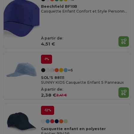
Beechfield BF10B
Casquette Enfant Confort et Style Personnalisable
À partir de:
4,51 €
-1%
+6
SOL'S 88111
SUNNY KIDS Casquette Enfant 5 Panneaux
À partir de:
2,38 €
2,41 €
-12%
Casquette enfant en polyester
Egotier 99456