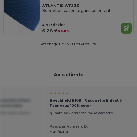
ATLANTIS AT233
Bonnet en coton organique enfant
À partir de:
6,28 €
9,80 €
Affichage De Tous Les Produits.
Avis clients
★ ★ ★ ★ ★
asquette Enfant
Beechfield B10B - Casquette Enfant 5
sonnalisable
Panneaux 100% coton
lité, belle couleur
qualité prix honnête, taille correcte
Avis par Aymeric D.
Aymfabriq