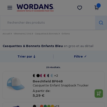
×
Appli Wordans
Obtenir l'appli
Meilleurs prix sur l’app !
Accueil
Vêtements | Unis
Casquettes & Bonnets
Enfants
Casquettes & Bonnets Enfants Bleu
en gros et au détail
Trier par
Filtre
✓
25 résultats.
+2
Beechfield BF64B
Casquette Enfant Snapback Trucker
À partir de:
5,29 €
+13