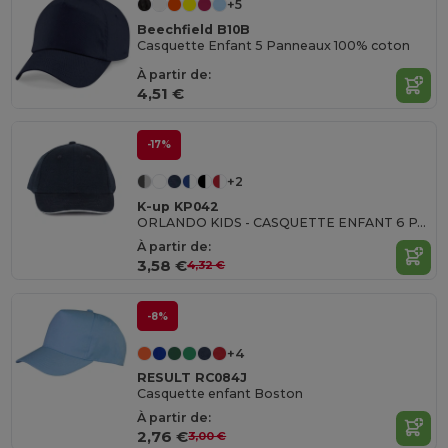
+5
Beechfield B10B
Casquette Enfant 5 Panneaux 100% coton
À partir de:
4,51 €
-17%
+2
K-up KP042
ORLANDO KIDS - CASQUETTE ENFANT 6 PANNEAUX
À partir de:
3,58 €
4,32 €
-8%
+4
RESULT RC084J
Casquette enfant Boston
À partir de:
2,76 €
3,00 €