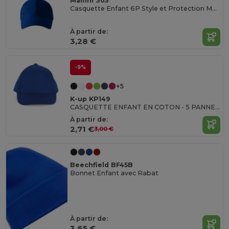
Malfini 303
Casquette Enfant 6P Style et Protection Malfini
À partir de:
3,28 €
-9%
+5
K-up KP149
CASQUETTE ENFANT EN COTON - 5 PANNEAUX
À partir de:
2,71 €
3,00 €
Beechfield BF45B
Bonnet Enfant avec Rabat
À partir de:
3,65 €