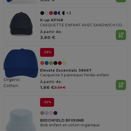
+3
K-up KP148
CASQUETTE ENFANT AVEC SANDWICH CONTRASTÉ - 5 PANNEAUX
À partir de:
3,60 €
-26%
Elevate Essentials 38667
Casquette 5 panneaux Feniks enfant
Organic
À partir de:
Cotton
1,66 €
2,25 €
-32%
BEECHFIELD BF090NB
Bob enfant en coton organique