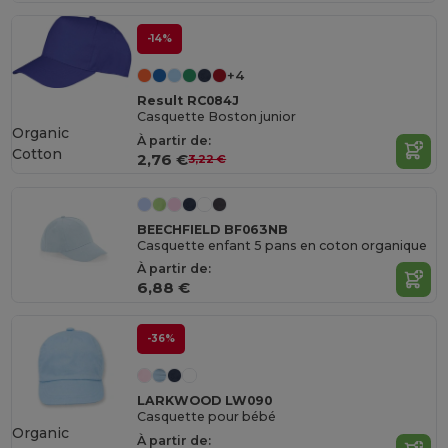
-14%
+4
Result RC084J
Casquette Boston junior
Organic
À partir de:
Cotton
2,76 €
3,22 €
BEECHFIELD BF063NB
Casquette enfant 5 pans en coton organique
À partir de:
6,88 €
-36%
LARKWOOD LW090
Casquette pour bébé
Organic
À partir de: