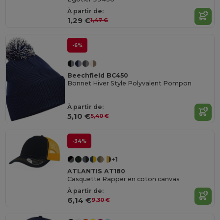
À partir de:
1,29 €
1,47 €
-6%
Beechfield BC450
Bonnet Hiver Style Polyvalent Pompon
À partir de:
5,10 €
5,40 €
-34%
+1
ATLANTIS AT180
Casquette Rapper en coton canvas
À partir de:
6,14 €
9,30 €