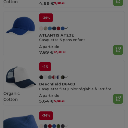
Cotton
4,69 €
7,30 €
-36%
+1
ATLANTIS AT232
Casquette 6 pans enfant
À partir de:
7,89 €
12,30 €
-4%
+1
Beechfield B640B
Casquette filet junior réglable à l'arrière
Organic
À partir de:
Cotton
5,64 €
5,86 €
-36%
+1