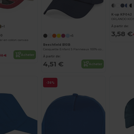
K-up KP042
À partir de:
+1
3,58 €
80
+5
er en coton canvas
Beechfield B10B
Casquette Enfant 5 Panneaux 100% coton
Acheter
30 €
À partir de:
4,51 €
Acheter
-36%