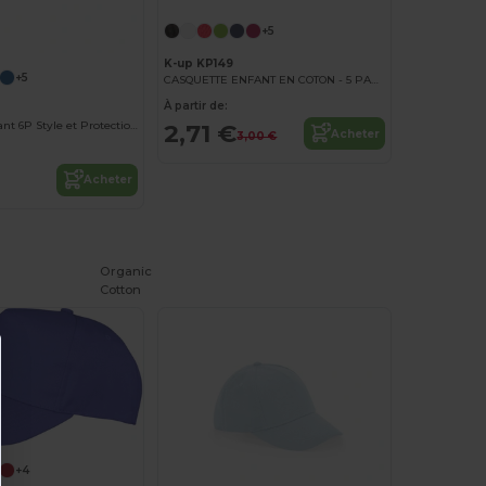
+5
K-up KP149
+5
CASQUETTE ENFANT EN COTON - 5 PANNEAUX
À partir de:
2,71 €
Casquette Enfant 6P Style et Protection Malfini
Acheter
3,00 €
Acheter
Organic
Cotton
+4