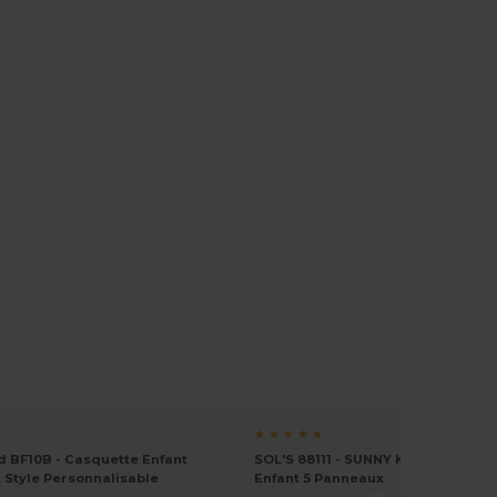
★ ★ ★ ★ ★
d BF10B - Casquette Enfant
SOL'S 88111 - SUNNY KIDS Casquet
t Style Personnalisable
Enfant 5 Panneaux