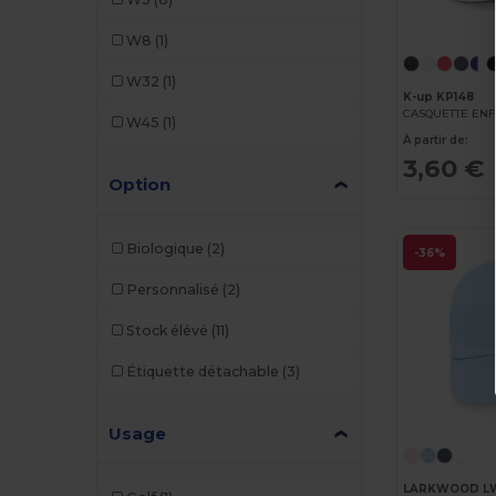
SOL'S
(1)
W8
(1)
W32
(1)
K-up KP148
W45
(1)
À partir de:
3,60 €
Option
Biologique
(2)
-36%
Personnalisé
(2)
Stock élévé
(11)
Étiquette détachable
(3)
Usage
LARKWOOD L