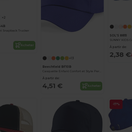
+2
64B
t Snapback Trucker
SOL'S 88111
Acheter
À partir de:
2,38 €
+13
Beechfield BF10B
Casquette Enfant Confort et Style Personnalisable
À partir de:
4,51 €
Acheter
-17%