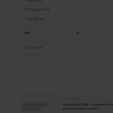
Nylon
(1)
Polyester
(3)
Sergé
(4)
Fit
Cintré
(1)
★ ★
★ ★ ★ ★ ★
ield BF10B - Casquette Enfant
Beechfield B10B - Casquette En
t et Style Personnalisable
Panneaux 100% coton