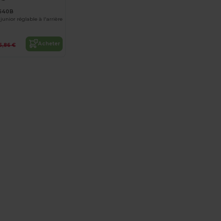
B640B
junior réglable à l'arrière
Acheter
5,86 €