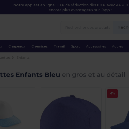
Notre app est en ligne ! 10 € de réduction dès 80 € avec APP10 
encore plus avantageux sur l’app !
Rech
ux
Chapeaux
Chemises
Travail
Sport
Accessoires
Autres
uettes
Enfants
ttes Enfants Bleu
en gros et au détail
-1%