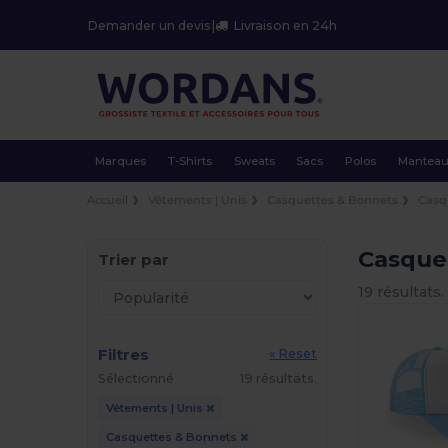
Demander un devis
|
Livraison en 24h
Marques
T-Shirts
Sweats
Sacs
Polos
Mantea
Accueil
Vêtements | Unis
Casquettes & Bonnets
Casq
Casque
Trier par
19 résultats.
Filtres
« Reset
Sélectionné
19 résultats.
Vêtements | Unis
Casquettes & Bonnets