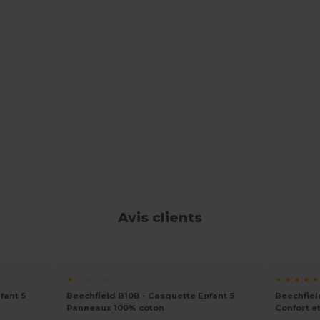
Avis clients
★ ☆ ☆ ☆ ☆
★ ★ ★ ★ ★
fant 5
Beechfield B10B - Casquette Enfant 5
Beechfiel
Panneaux 100% coton
Confort e