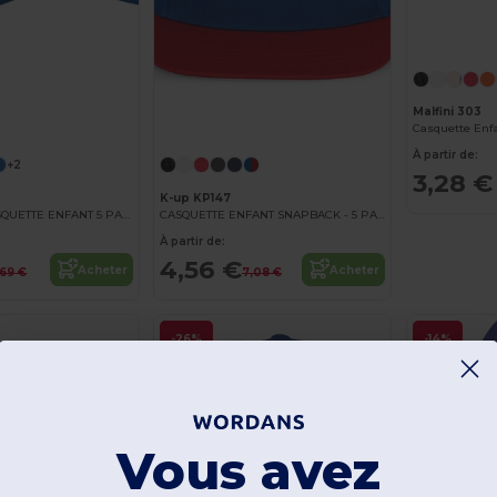
Malfini 303
À partir de:
+2
3,28 €
K-up KP147
FIRST KIDS - CASQUETTE ENFANT 5 PANNEAUX
CASQUETTE ENFANT SNAPBACK - 5 PANNEAUX
À partir de:
4,56 €
Acheter
Acheter
,69 €
7,08 €
-26%
-14%
Vous avez