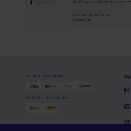
duit , belle qualité, belle couleur
qualité prix honnête, taille correc
Avis par Aymeric D.
ar 6pon
Aymfabriq
Co
Moyens de paiement
Méthodes d'expédition