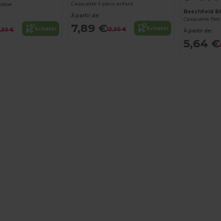
Casquette 6 pans enfant
 bébé
Beechfield 
À partir de:
Casquette filet 
7,89 €
Acheter
Acheter
12,30 €
,30 €
À partir de:
5,64 €