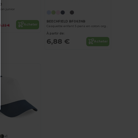
J
on junior
BEECHFIELD BF063NB
Acheter
3,22 €
Casquette enfant 5 pans en coton organique
À partir de:
6,88 €
Acheter
+1