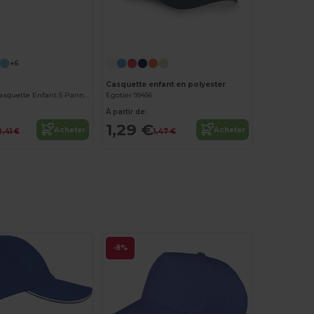
Personnalisez-le !
+6
Casquette enfant en polyester
SUNNY KIDS Casquette Enfant 5 Panneaux
Egotier 99456
À partir de:
1,29 €
Acheter
Acheter
2,41 €
1,47 €
-8%