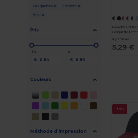
Casquettes
Enfants
Bleu
Beechfield BF
Prix
Casquette Enfan
À partir de:
5,29 €
De
À
€
€
Couleurs
-34%
Méthode d'impression