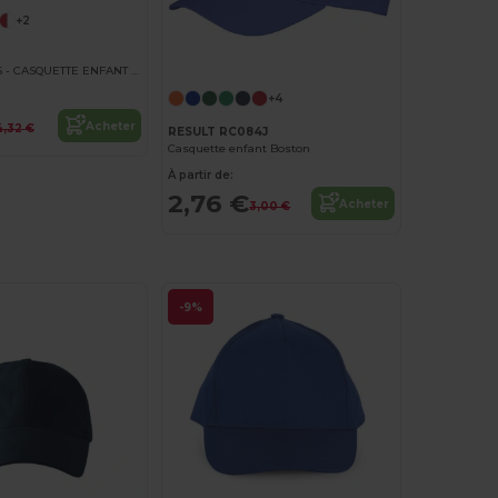
+2
ORLANDO KIDS - CASQUETTE ENFANT 6 PANNEAUX
+4
Acheter
4,32 €
RESULT RC084J
Casquette enfant Boston
À partir de:
2,76 €
Acheter
3,00 €
-9%