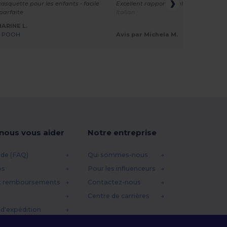
casquette pour les enfants - facile
Excellent rapport qualité/prix
Traduit
 parfaite
Italian
MARINE L.
E POOH
Avis par Michela M.
-nous vous aider
Notre entreprise
ide (FAQ)
Qui sommes-nous
os
Pour les influenceurs
t remboursements
Contactez-nous
Centre de carrières
d'expédition
omo