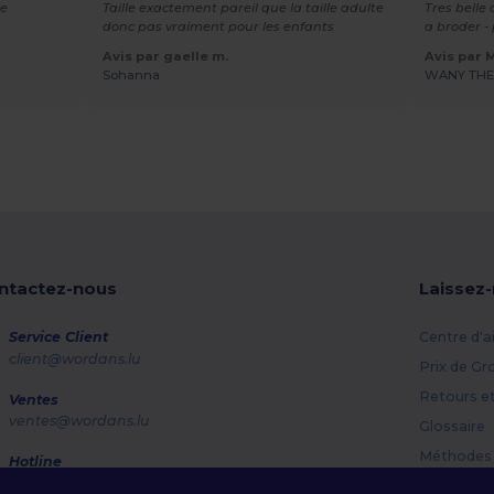
te
Taille exactement pareil que la taille adulte
Tres belle 
donc pas vraiment pour les enfants
a broder -
Avis par gaelle m.
Avis par 
Sohanna
WANY TH
ntactez-nous
Laissez
Service Client
Centre d'a
client@wordans.lu
Prix de Gr
Retours e
Ventes
ventes@wordans.lu
Glossaire
Méthodes 
Hotline
800 81 633
Codes Pr