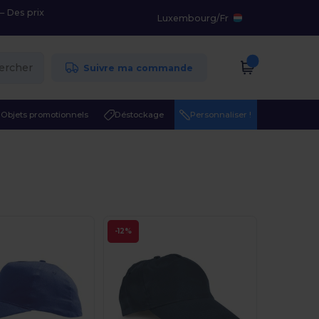
– Des prix
Luxembourg
/
Fr
ercher
Suivre ma commande
Objets promotionnels
Déstockage
Personnaliser !
-12%