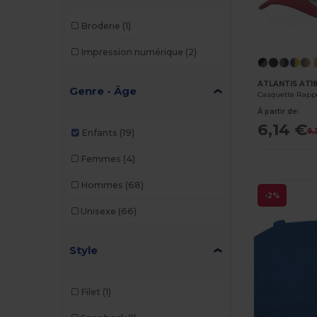
Broderie
(1)
Impression numérique
(2)
ATLANTIS AT1
Genre - Âge
Casquette Rapp
À partir de:
6,14 €
9,
Enfants
(19)
Femmes
(4)
Hommes
(68)
-2%
Unisexe
(66)
Style
Filet
(1)