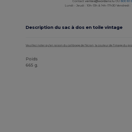
Contact
ventes@wordans.lu
OU
800 81 
Lundi - Jeudi : 10h-13h & 14h-17h30 Vendredi :
Description du sac à dos en toile vintage
Veuillez noter qu'en raison du calibrage de l'écran, la couleur de l'image du p
Poids
665 g.