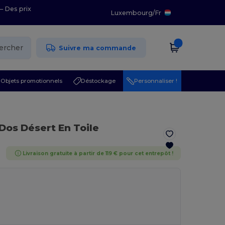
– Des prix
Luxembourg
/
Fr
ercher
Suivre ma commande
Objets promotionnels
Déstockage
Personnaliser !
 Dos Désert En Toile
Livraison gratuite à partir de 119 € pour cet entrepôt !