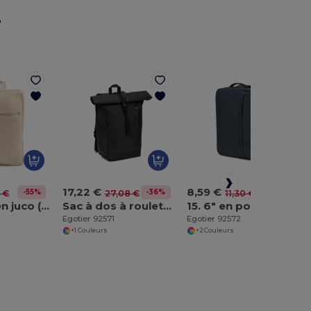
r
17,22 €
8,59 €
-55%
-36%
-24%
 €
27,08 €
11,30 €
Sac à dos en juco (275 g/m²)
Sac à dos à roulettes avec système de fermeture à glissière permettant de rouler la partie supérieure pour l'adapter au volume du sac à dos, fabriqué en polyester recyclé 600D
15. 6" en polyester recyclé haute densité 300D
Egotier 92571
Egotier 92572
+1 Couleurs
+2 Couleurs