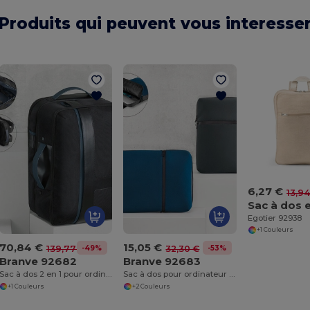
Produits qui peuvent vous interesse
6,27 €
13,94
Egotier 92938
+1 Couleurs
70,84 €
15,05 €
-49%
-53%
139,77 €
32,30 €
Branve 92682
Branve 92683
Sac à dos 2 en 1 pour ordinateur portable 15.6'' en 1680D
Sac à dos pour ordinateur 14'' en soft shell et tarpaulin
+1 Couleurs
+2 Couleurs