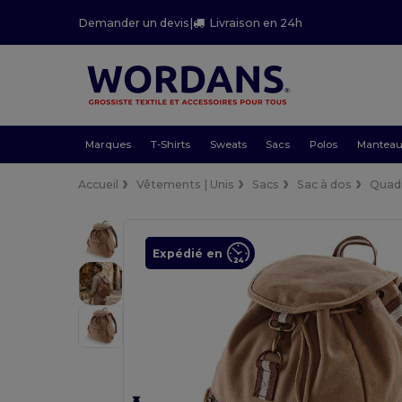
Demander un devis
|
Livraison en 24h
Marques
T-Shirts
Sweats
Sacs
Polos
Mantea
Accueil
Vêtements | Unis
Sacs
Sac à dos
Quad
Expédié en