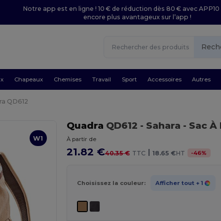
Notre app est en ligne ! 10 € de réduction dès 80 € avec APP10 
encore plus avantageux sur l’app !
Rech
ux
Chapeaux
Chemises
Travail
Sport
Accessoires
Autres
ra QD612
Quadra
QD612
- Sahara
- Sac À
W1
À partir de
21.82 €
|
-
46
%
40.35 €
TTC
18.65 €
HT
Choisissez la couleur:
Afficher tout
+ 1