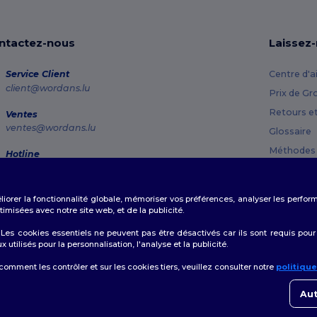
ntactez-nous
Laissez
Service Client
Centre d'a
client@wordans.lu
Prix de Gr
Retours e
Ventes
ventes@wordans.lu
Glossaire
Méthodes 
Hotline
800 81 633
Codes Pr
Lundi - Jeudi : 10h-13h & 14h-17h30 Vendredi : 10h-14h
éliorer la fonctionnalité globale, mémoriser vos préférences, analyser les perfo
Suivi de commande
misées avec notre site web, et de la publicité.
es cookies essentiels ne peuvent pas être désactivés car ils sont requis pour
tilisés pour la personnalisation, l'analyse et la publicité.
 comment les contrôler et sur les cookies tiers, veuillez consulter notre
politiqu
👋
B
Politique de Confidentialité
|
Politique de Cookies
|
Plan du Site
Si vo
Aut
conta