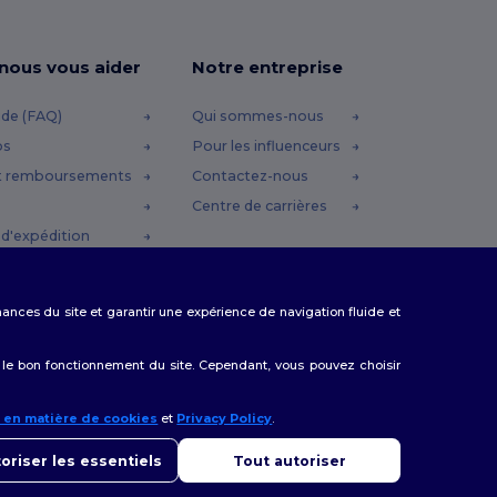
-nous vous aider
Notre entreprise
ide (FAQ)
Qui sommes-nous
os
Pour les influenceurs
t remboursements
Contactez-nous
Centre de carrières
d'expédition
omo
rmances du site et garantir une expérience de navigation fluide et
 le bon fonctionnement du site. Cependant, vous pouvez choisir
e en matière de cookies
et
Privacy Policy
.
onjour
us avez des questions ou des préoccupations, vous pouvez nous
oriser les essentiels
Tout autoriser
cter à tout moment. Notre chatbot est là pour vous aider.