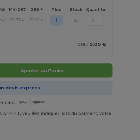
143
144-287
288 +
Plus
Stock
Quantité
+
2
22.77
21.82
85
€
€
€
Total:
0.00 €
Ajouter au Panier
n devis express
prix HT, veuillez indiquer, lors du paiment, votre