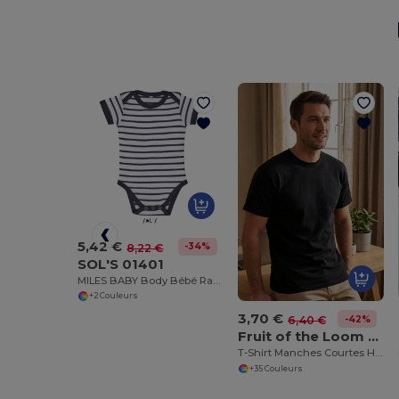
5,42 €
-34%
8,22 €
SOL'S 01401
MILES BABY Body Bébé Rayé
+2 Couleurs
3,70 €
-42%
6,40 €
Fruit of the Loom SC230
T-Shirt Manches Courtes Homme
+35 Couleurs