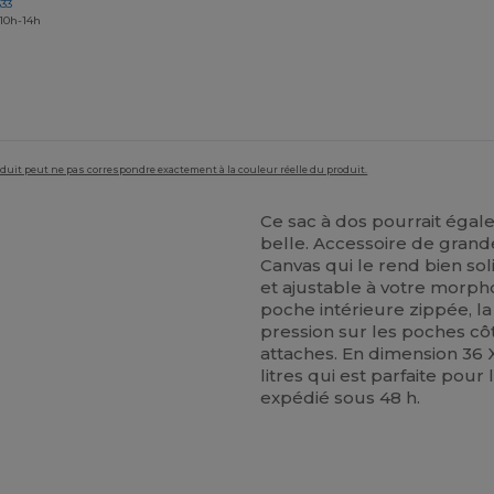
633
 10h-14h
roduit peut ne pas correspondre exactement à la couleur réelle du produit.
Ce sac à dos pourrait égale
belle. Accessoire de grande
Canvas qui le rend bien so
et ajustable à votre morpho
poche intérieure zippée, l
pression sur les poches côt
attaches. En dimension 36 X
litres qui est parfaite pour
expédié sous 48 h.