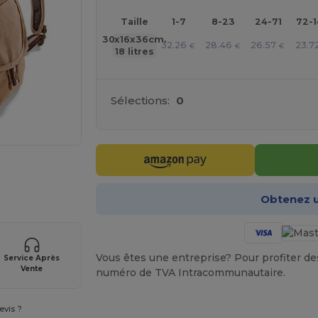
Taille
1-7
8-23
24-71
72-
30x16x36cm.
32.26
28.46
26.57
23.7
€
€
€
18 litres
Sélections:
0
 vos produits
Obtenez u
Vous êtes une entreprise? Pour profiter des 
Service Après
Vente
numéro de TVA Intracommunautaire.
vis ?