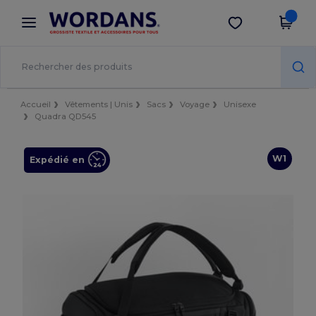
×
Appli Wordans
Obtenir l'appli
Meilleurs prix sur l’app !
Accueil
Vêtements | Unis
Sacs
Voyage
Unisexe
Quadra QD545
W1
Expédié en