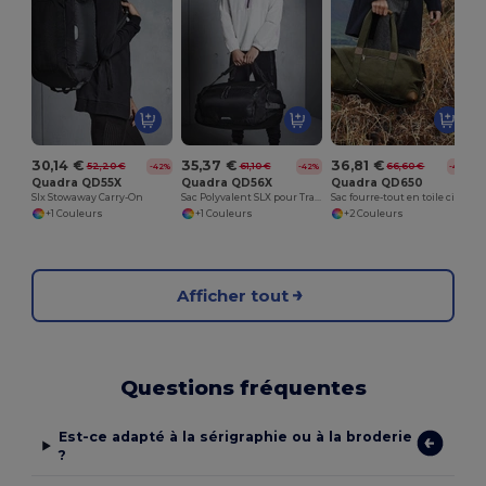
30,14 €
35,37 €
36,81 €
52,20 €
61,10 €
66,60 €
-42%
-42%
-45%
Quadra QD55X
Quadra QD56X
Quadra QD650
Slx Stowaway Carry-On
Sac Polyvalent SLX pour Transport et Randonnée
Sac fourre-tout en toile cirée traditionnel
+1 Couleurs
+1 Couleurs
+2 Couleurs
Afficher tout
Questions fréquentes
Est-ce adapté à la sérigraphie ou à la broderie
?