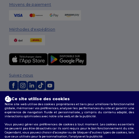
Moyens de paiement
Méthodes d'expédition
Suivez-nous
Ce site utilise des cookies
2026. Tous droits réservés
Notre site web utilise des cookies propriétaires et tiers pour améliorer la fonctionnalité
Conditions Générales
|
Politique de personnalisation
|
Politique de
globale, mémoriser vos préférences, analyser les performances du site et garantir une
Confidentialité
|
Politique de Cookies
|
Plan du Site
expérience de navigation fluide et personnalisée, y compris du contenu adapté, des
interactions optimisées avec notre site web, et de la publicité.
Vous pouvez gérer vos préférences de cookies à tout moment. Les cookies essentiels
ne peuvent pas être désactivés car ils sont requis pour le bon fonctionnement du site.
Cependant, vous pouvez choisir d’accepter ou de bloquer d'autres types de cookies, tels
que ceux utilisés pour la personnalisation, l'analyse et la publicité.