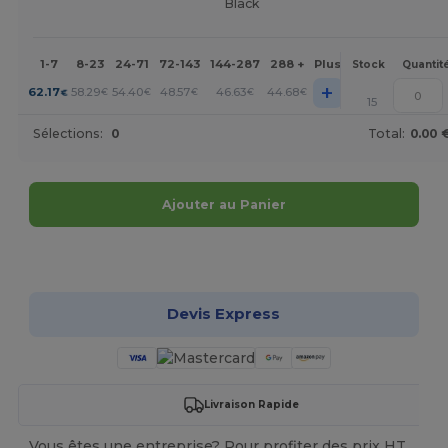
Black
1-7
8-23
24-71
72-143
144-287
288 +
Plus
Stock
Quantit
+
62.17
58.29
54.40
48.57
46.63
44.68
€
€
€
€
€
€
15
Sélections:
0
Total:
0.00 
Ajouter au Panier
Personnalisez-le !
Devis Express
Livraison Rapide
Vous êtes une entreprise? Pour profiter des prix HT,