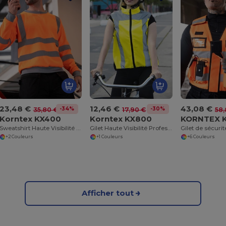
23,48 €
12,46 €
43,08 €
-34%
-30%
35,80 €
17,90 €
58,
Korntex KX400
Korntex KX800
KORNTEX 
Sweatshirt Haute Visibilité Réfléchissant Sécurité
Gilet Haute Visibilité Professionnel Korntex
Gilet de sécurit
+2 Couleurs
+1 Couleurs
+6 Couleurs
Afficher tout