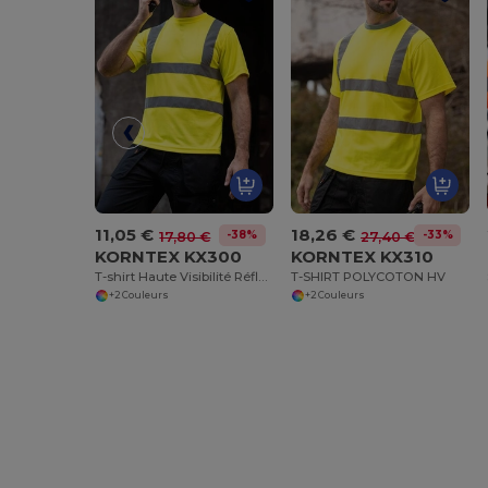
11,05 €
18,26 €
-38%
-33%
17,80 €
27,40 €
KORNTEX KX300
KORNTEX KX310
T-shirt Haute Visibilité Réfléchissant Sécurité
T-SHIRT POLYCOTON HV
+2 Couleurs
+2 Couleurs