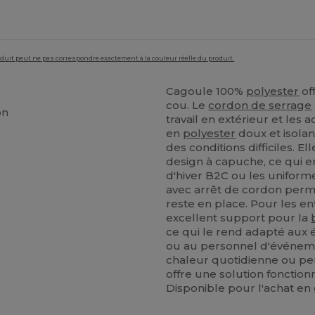
roduit peut ne pas correspondre exactement à la couleur réelle du produit.
Cagoule 100%
polyester
of
cou. Le
cordon de serrage
on
travail en extérieur et les 
en
polyester
doux et isolan
des conditions difficiles. E
design à capuche, ce qui en
d'hiver B2C ou les uniform
avec arrêt de cordon perme
reste en place. Pour les en
excellent support pour la
ce qui le rend adapté aux é
ou au personnel d'événemen
chaleur quotidienne ou per
offre une solution fonctionn
Disponible pour l'achat en 