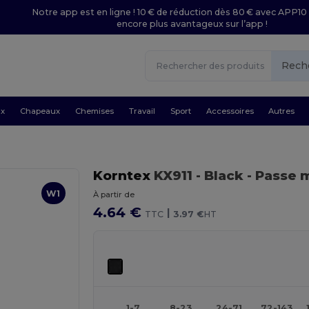
Notre app est en ligne ! 10 € de réduction dès 80 € avec APP10 
encore plus avantageux sur l’app !
Rech
ux
Chapeaux
Chemises
Travail
Sport
Accessoires
Autres
Korntex
KX911
- Black
- Passe 
W1
À partir de
4.64 €
|
TTC
3.97 €
HT
1-7
8-23
24-71
72-143