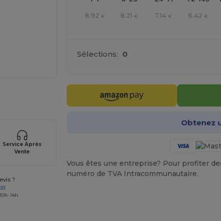
8.92
8.21
7.14
6.42
€
€
€
€
Sélections:
0
 vos produits
Obtenez u
Service Après
Vente
Vous êtes une entreprise? Pour profiter des 
numéro de TVA Intracommunautaire.
vis ?
633
 10h-14h