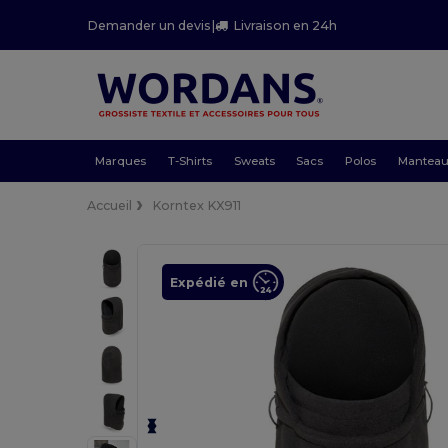
Demander un devis
|
Livraison en 24h
Marques
T-Shirts
Sweats
Sacs
Polos
Mantea
Accueil
Korntex KX911
Expédié en