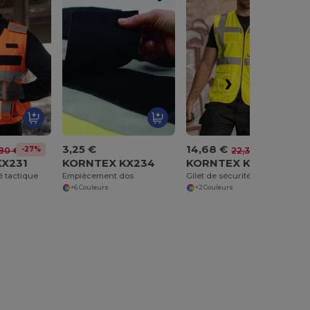
3,25 €
14,68 €
-27%
-34%
80 €
22,30 €
KX231
KORNTEX KX234
KORNTEX KX235
é tactique
Empiècement dos
Gilet de sécurité multifonctionnel avec poches
+6 Couleurs
+2 Couleurs