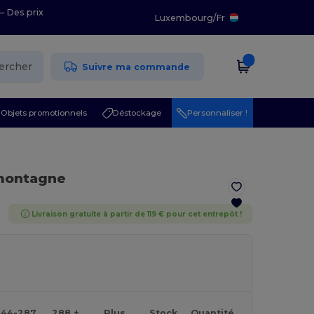
– Des prix
Luxembourg
/
Fr
ercher
Suivre ma commande
Objets promotionnels
Déstockage
Personnaliser !
montagne
Livraison gratuite à partir de 119 € pour cet entrepôt !
144-287
288 +
Plus
Stock
Quantité