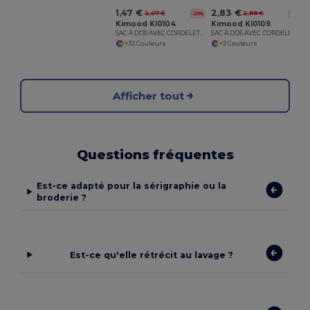
1,47 €
2,83 €
2,07 €
2,89 €
-29%
-2%
Kimood KI0104
Kimood KI0109
SAC À DOS AVEC CORDELETTES
SAC À DOS AVEC CORDELETTES
+32 Couleurs
+2 Couleurs
Afficher tout
Questions fréquentes
Est-ce adapté pour la sérigraphie ou la
broderie ?
Est-ce qu'elle rétrécit au lavage ?