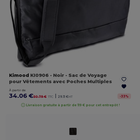
Kimood
KI0906
- Noir
- Sac de Voyage
pour Vêtements avec Poches Multiples
À partir de
34.06 €
|
-
33
%
50.79 €
TTC
29.11 €
HT
Livraison gratuite à partir de 119 € pour cet entrepôt !