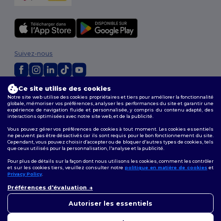
Suivez-nous
Ce site utilise des cookies
2026. Tous droits réservés
Notre site web utilise des cookies propriétaires et tiers pour améliorer la fonctionnalité
Conditions Générales
|
Politique de personnalisation
|
Politique de
globale, mémoriser vos préférences, analyser les performances du site et garantir une
Confidentialité
|
Politique de Cookies
|
Plan du Site
expérience de navigation fluide et personnalisée, y compris du contenu adapté, des
interactions optimisées avec notre site web, et de la publicité.
Vous pouvez gérer vos préférences de cookies à tout moment. Les cookies essentiels
ne peuvent pas être désactivés car ils sont requis pour le bon fonctionnement du site.
Cependant, vous pouvez choisir d’accepter ou de bloquer d'autres types de cookies, tels
que ceux utilisés pour la personnalisation, l'analyse et la publicité.
Pour plus de détails sur la façon dont nous utilisons les cookies, comment les contrôler
et sur les cookies tiers, veuillez consulter notre
politique en matière de cookies
et
Privacy Policy
.
👋
Bonjour
Préférences d'évaluation
Si vous avez des questions ou
des préoccupations, vous
Autoriser les essentiels
pouvez nous contacter à tout
moment. Notre chatbot est là