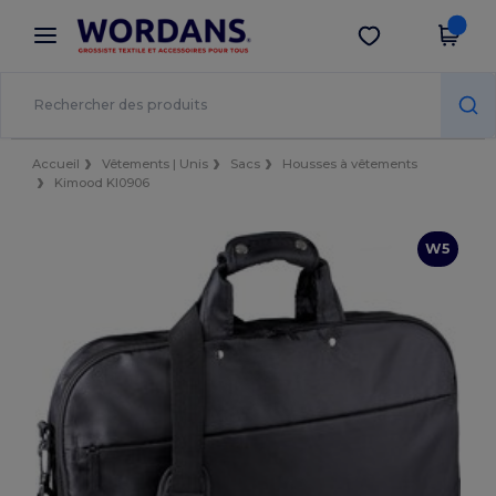
×
Appli Wordans
Obtenir l'appli
Meilleurs prix sur l’app !
Accueil
Vêtements | Unis
Sacs
Housses à vêtements
Kimood KI0906
W5