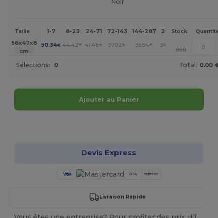
Noir
1-7
8-23
24-71
72-143
144-287
288 +
Plus
Taille
Stock
Quantit
+
56x47x8
50.34
44.42
41.46
37.02
35.54
34.06
€
€
€
€
€
€
868
cm
Sélections:
0
Total:
0.00 
Ajouter au Panier
Personnalisez-le !
Devis Express
Livraison Rapide
Vous êtes une entreprise? Pour profiter des prix HT,