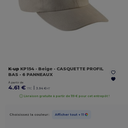
K-up
KP154
- Beige
- CASQUETTE PROFIL
BAS - 6 PANNEAUX
À partir de
4.61 €
|
TTC
3.94 €
HT
Livraison gratuite à partir de 119 € pour cet entrepôt !
Choisissez la couleur:
Afficher tout
+ 11