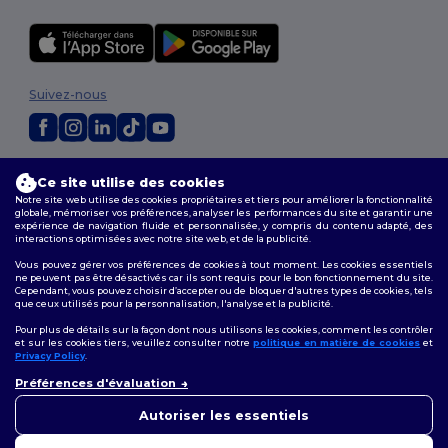
Suivez-nous
2026. Tous droits réservés
Ce site utilise des cookies
Conditions Générales
|
Politique de personnalisation
|
Politique de
Notre site web utilise des cookies propriétaires et tiers pour améliorer la fonctionnalité
Confidentialité
|
Politique de Cookies
|
Plan du Site
globale, mémoriser vos préférences, analyser les performances du site et garantir une
expérience de navigation fluide et personnalisée, y compris du contenu adapté, des
interactions optimisées avec notre site web, et de la publicité.
Vous pouvez gérer vos préférences de cookies à tout moment. Les cookies essentiels
ne peuvent pas être désactivés car ils sont requis pour le bon fonctionnement du site.
Cependant, vous pouvez choisir d’accepter ou de bloquer d'autres types de cookies, tels
que ceux utilisés pour la personnalisation, l'analyse et la publicité.
Pour plus de détails sur la façon dont nous utilisons les cookies, comment les contrôler
et sur les cookies tiers, veuillez consulter notre
politique en matière de cookies
et
Privacy Policy
.
👋
Bonjour
Préférences d'évaluation
Si vous avez des questions ou
des préoccupations, vous
Autoriser les essentiels
pouvez nous contacter à tout
moment. Notre chatbot est là