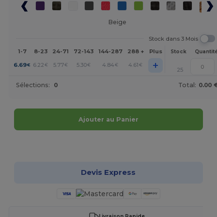
Beige
Stock dans 3 Mois
1-7
8-23
24-71
72-143
144-287
288 +
Plus
Stock
Quantit
+
6.69
6.22
5.77
5.30
4.84
4.61
€
€
€
€
€
€
25
Sélections:
0
Total:
0.00 
Ajouter au Panier
Personnalisez-le !
Devis Express
Livraison Rapide