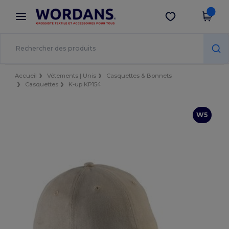
×
Appli Wordans
Obtenir l'appli
Meilleurs prix sur l’app !
Accueil
Vêtements | Unis
Casquettes & Bonnets
Casquettes
K-up KP154
W5