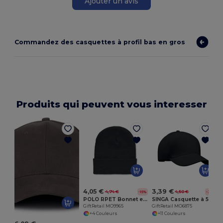
Ajouter un avis
Commandez des casquettes à profil bas en gros
Produits qui peuvent vous interesser
G
4,05 €
3,39 €
4,74 €
4,50 €
-15%
-25%
POLO RPET Bonnet en RPET avec revers
SINGA Casquette à 5 pans
GiftRetail MO9965
GiftRetail MO6875
+4 Couleurs
+11 Couleurs