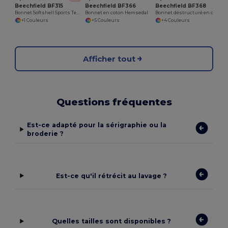
Beechfield BF315
Beechfield BF366
Beechfield BF368
Bonnet Softshell Sports Tech
Bonnet en coton Hemsedal
Bonnet déstructuré en coton Hemsedal
+1 Couleurs
+5 Couleurs
+4 Couleurs
Afficher tout
Questions fréquentes
Est-ce adapté pour la sérigraphie ou la
broderie ?
Est-ce qu'il rétrécit au lavage ?
Quelles tailles sont disponibles ?