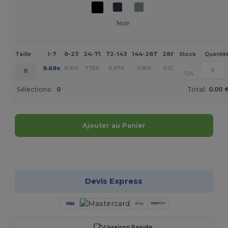
Noir
1-7
8-23
24-71
72-143
144-287
288 +
Plus
Taille
Stock
Quantit
+
9.69
8.91
7.75
6.97
5.81
5.03
€
€
€
€
€
€
0
124
Sélections:
0
Total:
0.00 
Ajouter au Panier
Personnalisez-le !
Devis Express
Livraison Rapide