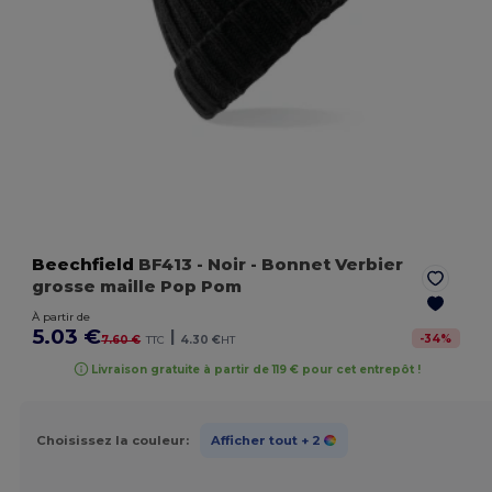
Beechfield
BF413
- Noir
- Bonnet Verbier
grosse maille Pop Pom
À partir de
5.03 €
|
-
34
%
7.60 €
TTC
4.30 €
HT
Livraison gratuite à partir de 119 € pour cet entrepôt !
Choisissez la couleur:
Afficher tout
+ 2