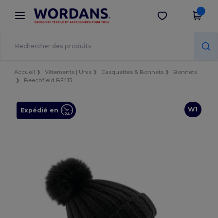
×
Appli Wordans
Obtenir l'appli
Meilleurs prix sur l’app !
Accueil
Vêtements | Unis
Casquettes & Bonnets
Bonnets
Beechfield BF413
W1
Expédié en