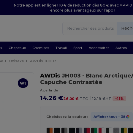
Notre app est en ligne ! 10 € de réduction dès 80 € avec APP10 
encore plus avantageux sur l’app !
Rech
ux
Chapeaux
Chemises
Travail
Sport
Accessoires
Autres
he
Unisexe
AWDis JH003
AWDis
JH003
- Blanc Arctique
Capuche Contrastée
W1
À partir de
14.26 €
|
-
45
%
26.00 €
TTC
12.19 €
HT
Choisissez la couleur:
Afficher tout
+ 38