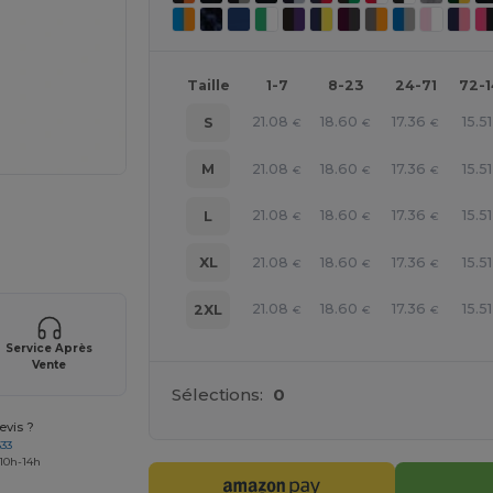
Taille
1-7
8-23
24-71
72-
21.08
18.60
17.36
15.51
S
€
€
€
21.08
18.60
17.36
15.51
M
€
€
€
 vos produits
21.08
18.60
17.36
15.51
L
€
€
€
21.08
18.60
17.36
15.51
XL
€
€
€
21.08
18.60
17.36
15.51
2XL
€
€
€
Service Après
Vente
Sélections:
0
vis ?
633
 10h-14h