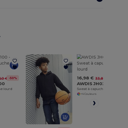
r
16,98 €
-50%
-50%
40 €
33,80 €
00
AWDIS JH020
e lourd
Sweat à capuche lourd
+4 Couleurs