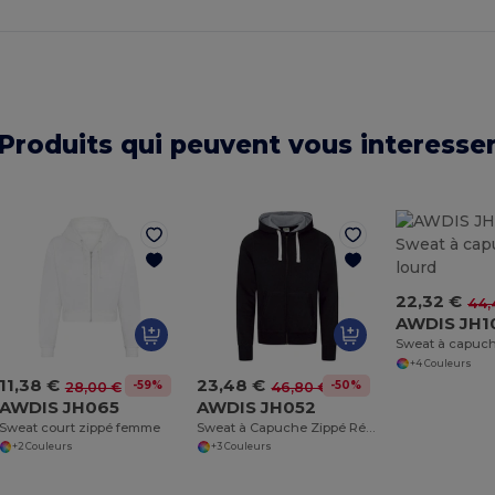
Produits qui peuvent vous interesse
22,32 €
44,
AWDIS JH1
Sweat à capuch
+4 Couleurs
11,38 €
23,48 €
-59%
-50%
28,00 €
46,80 €
AWDIS JH065
AWDIS JH052
Sweat court zippé femme
Sweat à Capuche Zippé Résistant et Confortable
+2 Couleurs
+3 Couleurs