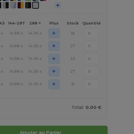
143
144-287
288 +
Plus
Stock
Quantité
+
14.88
14.26
18
€
€
€
+
14.88
14.26
27
€
€
€
+
14.88
14.26
33
€
€
€
+
14.88
14.26
27
€
€
€
+
14.88
14.26
31
€
€
€
Total:
0.00 €
Ajouter au Panier