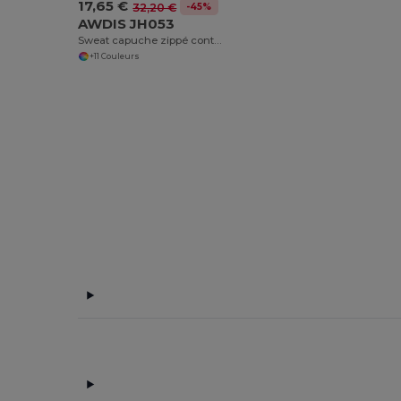
17,65 €
-45%
32,20 €
AWDIS JH053
Sweat capuche zippé contrasté
+11 Couleurs