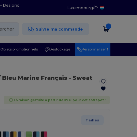
– Des prix
Luxembourg
/
Fr
ercher
Suivre ma commande
Objets promotionnels
Déstockage
Personnaliser !
/ Bleu Marine Français
- Sweat
Livraison gratuite à partir de 119 € pour cet entrepôt !
Tailles