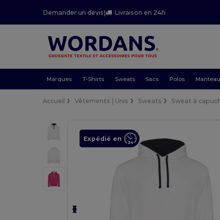
Demander un devis
|
Livraison en 24h
Marques
T-Shirts
Sweats
Sacs
Polos
Mantea
Accueil
Vêtements | Unis
Sweats
Sweat à capuc
Expédié en