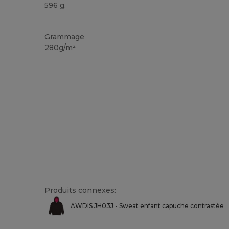
596 g.
Étiquette détachable
Grammage
280g/m²
Produits connexes:
AWDIS JH03J - Sweat enfant capuche contrastée