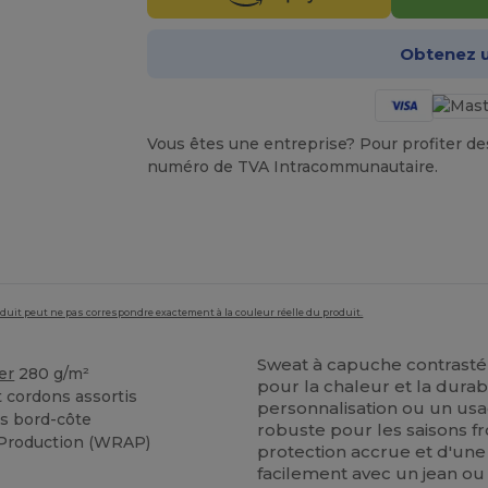
Obtenez u
Vous êtes une entreprise? Pour profiter des 
numéro de TVA Intracommunautaire.
roduit peut ne pas correspondre exactement à la couleur réelle du produit.
Sweat à capuche contrast
er
280 g/m²
pour la chaleur et la durabi
 cordons assortis
personnalisation ou un usa
ns bord-côte
robuste pour les saisons 
 Production (WRAP)
protection accrue et d'un
facilement avec un jean ou