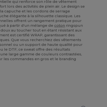
ntielle qui renforce son rôle de vêtement
rt lors des activités de plein air. Le design se
e la capuche et les cordons de serrage
uche élégante à la silhouette classique. Les
nelles offrent un rangement pratique pour
riqué à partir d'un mélange de
coton
ringspun
st doux au toucher tout en étant résistant aux
ment est certifié WRAP, garantissant des
iques. Que vous recherchiez des vêtements
sonnel ou un support de haute qualité pour
u le DTF, ce sweat offre des résultats
s une large gamme de couleurs contrastées,
pour les commandes en gros et le branding