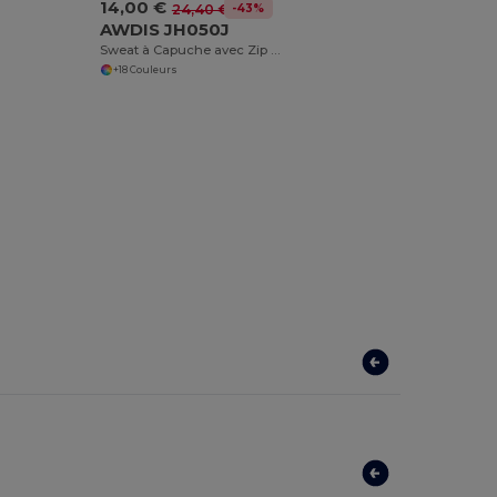
14,00 €
-43%
24,40 €
AWDIS JH050J
Sweat à Capuche avec Zip Invisible et Doublure
+18 Couleurs