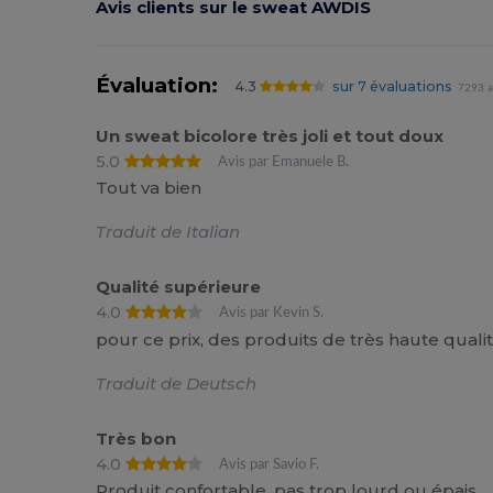
Avis clients sur le sweat AWDIS
Évaluation:
4.3
sur 7 évaluations
7293 a
Un sweat bicolore très joli et tout doux
5.0
Avis par Emanuele B.
Tout va bien
Traduit de Italian
Qualité supérieure
4.0
Avis par Kevin S.
pour ce prix, des produits de très haute qualit
Traduit de Deutsch
Très bon
4.0
Avis par Savio F.
Produit confortable, pas trop lourd ou épais