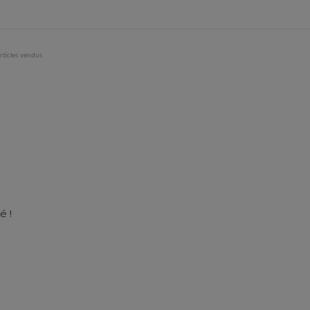
rticles vendus
é !