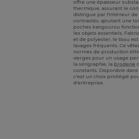
offre une épaisseur substa
thermique, assurant le confo
distingue par l'intérieur d
contrastés, ajoutant une to
poches kangourou fonction
les objets essentiels. Fab
et de polyester, le tissu e
lavages fréquents. Ce vête
normes de production éth
vierges pour un usage per
la sérigraphie, la
broderie
o
constants. Disponible dan
c'est un choix privilégié 
d'entreprise.