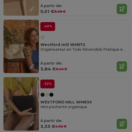
À partir de:
5,01 €
8,06 €
-40%
Westford mill WM572
Organisateur en Toile Réversible Pratique et Élégant
Organic
À partir de:
Cotton
3,84 €
6,44 €
-32%
WESTFORD MILL WM830
Mini pochette organique
À partir de:
3,33 €
4,92 €