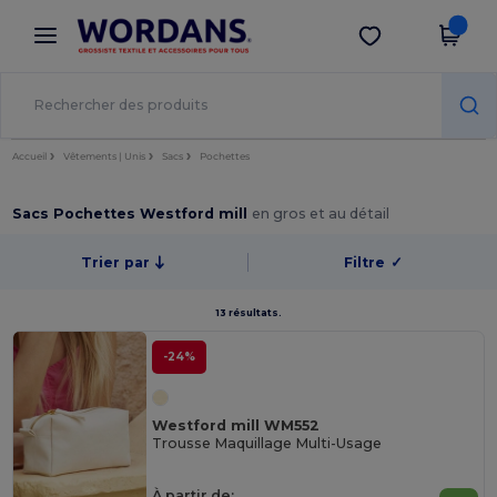
×
Appli Wordans
Obtenir l'appli
Meilleurs prix sur l’app !
Accueil
Vêtements | Unis
Sacs
Pochettes
Sacs Pochettes Westford mill
en gros et au détail
Trier par
Filtre
✓
13 résultats.
-24%
Westford mill WM552
Trousse Maquillage Multi-Usage
À partir de: