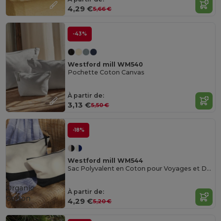
4,29 €
5,66 €
-43%
Westford mill WM540
Pochette Coton Canvas
À partir de:
3,13 €
5,50 €
-18%
Westford mill WM544
Sac Polyvalent en Coton pour Voyages et Décoration
Organic
À partir de:
Cotton
4,29 €
5,20 €