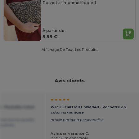
Pochette imprimé léopard
À partir de:
5,59 €
Affichage De Tous Les Produits.
Avis clients
★ ★ ★ ★ ★
 - Pochette Coton
WESTFORD MILL WM840 - Pochette en
coton organique
 très bonne qualité ,
article parfait à personnalisé
la photo.
Avis par garance C.
GARANCE CREATION