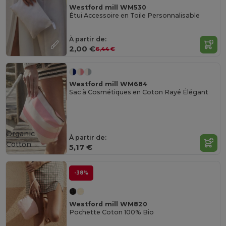
Westford mill WM530
Étui Accessoire en Toile Personnalisable
À partir de:
2,00 €
6,44 €
Westford mill WM684
Sac à Cosmétiques en Coton Rayé Élégant
Organic
À partir de:
Cotton
5,17 €
-38%
Westford mill WM820
Pochette Coton 100% Bio