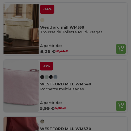
-34%
Westford mill WM558
Trousse de Toilette Multi-Usages
À partir de:
8,26 €
12,44 €
-13%
WESTFORD MILL WM340
Pochette multi-usages
À partir de:
5,99 €
6,90 €
WESTFORD MILL WM330