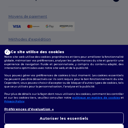
Moyens de paiement
Méthodes d'expédition
Ce site utilise des cookies
Notre site web utilise des cookies propriétaires et tiers pour améliorer la fonctionnalité
globale, mémoriser vos préférences, analyser les performances du site et garantir une
expérience de navigation fluide et personnalisée, y compris du contenu adapté, des
interactions optimisées avec notre site web, et de la publicité.
Vous pouvez gérer vos préférences de cookies à tout moment. Les cookies essentiels
ne peuvent pas être désactivés car ils sont requis pour le bon fonctionnement du site.
Suivez-nous
Cependant, vous pouvez choisir d’accepter ou de bloquer d'autres types de cookies, tels
que ceux utilisés pour la personnalisation, l'analyse et la publicité.
Pour plus de détails sur la façon dont nous utilisons les cookies, comment les contrôler
et sur les cookies tiers, veuillez consulter notre
politique en matière de cookies
et
Privacy Policy
.
2026. Tous droits réservés
👋
Bonjour
Conditions Générales
|
Politique de personnalisation
|
Politique de
Préférences d'évaluation
Si vous avez des questions ou
Confidentialité
|
Politique de Cookies
|
Plan du Site
des préoccupations, vous
Autoriser les essentiels
pouvez nous contacter à tout
moment. Notre chatbot est là