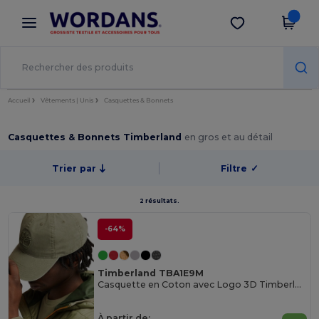
×
Appli Wordans
Obtenir l'appli
Meilleurs prix sur l’app !
Accueil
Vêtements | Unis
Casquettes & Bonnets
Casquettes & Bonnets Timberland
en gros et au détail
Trier par
Filtre
✓
2 résultats.
-64%
Timberland TBA1E9M
Casquette en Coton avec Logo 3D Timberland
À partir de: