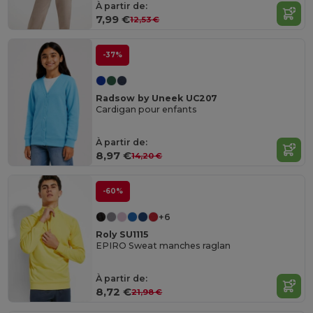
À partir de:
7,99 €
12,53 €
-37%
Radsow by Uneek UC207
Cardigan pour enfants
À partir de:
8,97 €
14,20 €
-60%
+6
Roly SU1115
EPIRO Sweat manches raglan
À partir de:
8,72 €
21,98 €