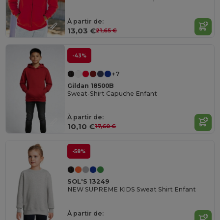
À partir de:
13,03 €
21,65 €
-43%
+7
Gildan 18500B
Sweat-Shirt Capuche Enfant
À partir de:
10,10 €
17,60 €
-58%
SOL'S 13249
NEW SUPREME KIDS Sweat Shirt Enfant
À partir de: