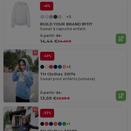
-41%
+3
BUILD YOUR BRAND BY117
Sweat à capuche enfant
À partir de:
14,44 €
24,40 €
-43%
+5
TH Clothes 30174
Sweat pour enfants (unisexe)
À partir de:
13,59 €
23,68 €
-33%
+1