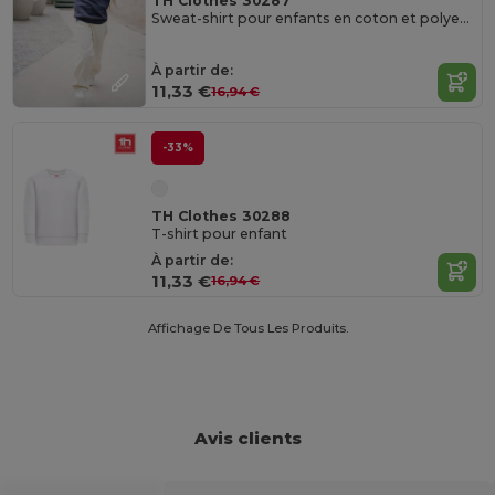
TH Clothes 30287
Sweat-shirt pour enfants en coton et polyester recyclés
À partir de:
11,33 €
16,94 €
-33%
TH Clothes 30288
T-shirt pour enfant
À partir de:
11,33 €
16,94 €
Affichage De Tous Les Produits.
Avis clients