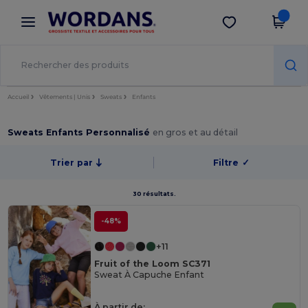
×
Appli Wordans
Obtenir l'appli
Meilleurs prix sur l’app !
Accueil
Vêtements | Unis
Sweats
Enfants
Sweats Enfants Personnalisé
en gros et au détail
Trier par
Filtre
✓
30 résultats.
-48%
+11
Fruit of the Loom SC371
Sweat À Capuche Enfant
À partir de: