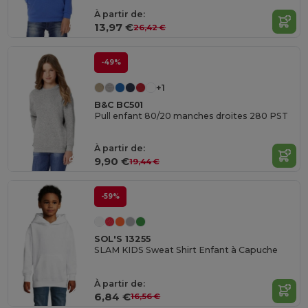
À partir de:
13,97 €
26,42 €
-49%
+1
B&C BC501
Pull enfant 80/20 manches droites 280 PST
À partir de:
9,90 €
19,44 €
-59%
SOL'S 13255
SLAM KIDS Sweat Shirt Enfant à Capuche
À partir de:
6,84 €
16,56 €