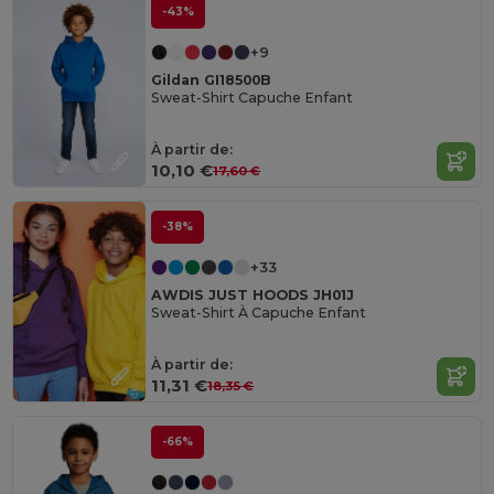
-43%
+9
Gildan GI18500B
Sweat-Shirt Capuche Enfant
À partir de:
10,10 €
17,60 €
-38%
+33
AWDIS JUST HOODS JH01J
Sweat-Shirt À Capuche Enfant
À partir de:
11,31 €
18,35 €
-66%