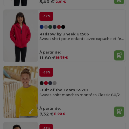
5,40 €
12,91 €
-37%
Radsow by Uneek UC506
Sweat shirt pour enfants avec capuche et fermeture éclair
À partir de:
11,80 €
18,75 €
-38%
Fruit of the Loom SS201
Sweat-shirt manches montées Classic 80/20 Enfant
À partir de:
7,32 €
11,90 €
-35%