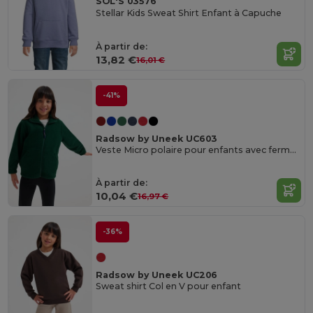
SOL'S 03576
Stellar Kids Sweat Shirt Enfant à Capuche
À partir de:
13,82 €
16,01 €
-41%
Radsow by Uneek UC603
Veste Micro polaire pour enfants avec fermeture éclair
À partir de:
10,04 €
16,97 €
-36%
Radsow by Uneek UC206
Sweat shirt Col en V pour enfant