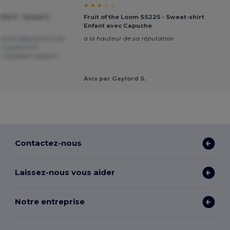
★ ★ ★ ☆ ☆
-043-0 - Sweat à
Fruit of the Loom SS225 - Sweat-shirt
Enfant avec Capuche
vec sa capuche et son
à la hauteur de sa réputation
on achat et le
 Excellent rapport
Avis par Gaylord S.
Contactez-nous
Laissez-nous vous aider
Notre entreprise