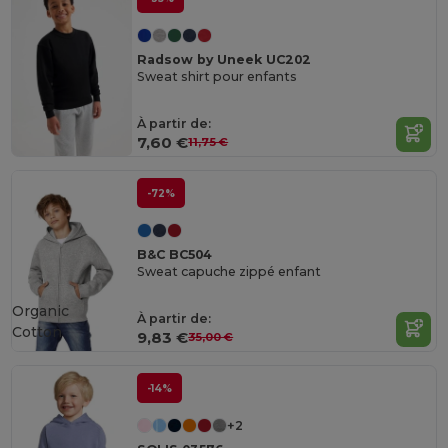
Radsow by Uneek UC202
Sweat shirt pour enfants
À partir de:
7,60 €
11,75 €
-72%
B&C BC504
Sweat capuche zippé enfant
Organic
À partir de:
Cotton
9,83 €
35,00 €
-14%
+2