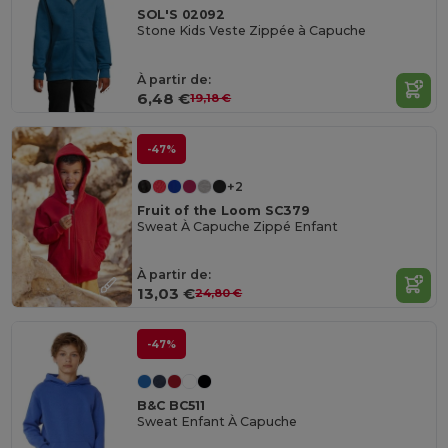
SOL'S 02092
Stone Kids Veste Zippée à Capuche
À partir de:
6,48 €
19,18 €
-47%
+2
Fruit of the Loom SC379
Sweat À Capuche Zippé Enfant
À partir de:
13,03 €
24,80 €
-47%
B&C BC511
Sweat Enfant À Capuche