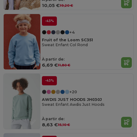
10,05 €
19,20 €
-43%
+4
Fruit of the Loom SC351
Sweat Enfant Col Rond
À partir de:
6,69 €
11,80 €
-43%
+20
AWDIS JUST HOODS JH030J
Sweat Enfant Awdis Just Hoods
À partir de:
8,63 €
15,10 €