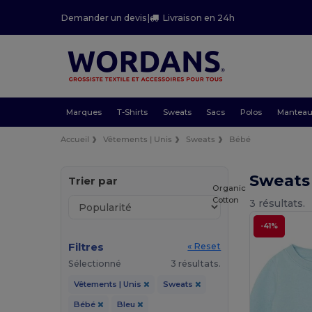
Demander un devis
|
Livraison en 24h
Marques
T-Shirts
Sweats
Sacs
Polos
Mantea
Accueil
Vêtements | Unis
Sweats
Bébé
Sweats
Trier par
Organic
Cotton
3 résultats.
-41%
Filtres
« Reset
Sélectionné
3 résultats.
Vêtements | Unis
Sweats
Bébé
Bleu