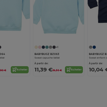
+1
064
BABYBUGZ BZ063
BABYBUGZ B
bébé
Sweat capuche bébé
Sweat enfant c
À partir de:
À partir de:
11,39 €
10,04 
Acheter
Acheter
,90 €
19,30 €