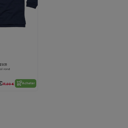
Z031
ol rond
€
Acheter
17,00 €