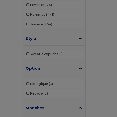
Femmes
(76)
Hommes
(441)
Unisexe
(254)
Style
Sweat à capuche
(1)
Option
Biologique
(3)
Recyclé
(3)
Manches