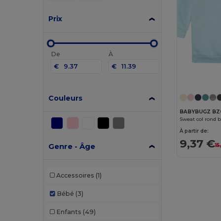
Prix
De
À
€
€
Couleurs
BABYBUGZ BZ
Sweat col rond 
À partir de:
9,37 €
Genre - Âge
15
Accessoires
(1)
Bébé
(3)
Enfants
(49)