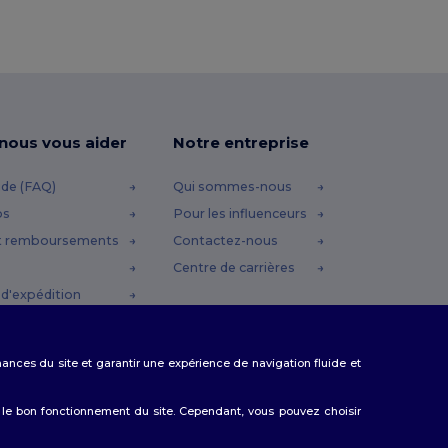
-nous vous aider
Notre entreprise
ide (FAQ)
Qui sommes-nous
os
Pour les influenceurs
t remboursements
Contactez-nous
Centre de carrières
d'expédition
omo
rmances du site et garantir une expérience de navigation fluide et
 le bon fonctionnement du site. Cependant, vous pouvez choisir