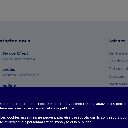
ntactez-nous
Laissez
Service Client
Centre d'a
client@wordans.lu
Prix de Gr
Retours e
Ventes
ventes@wordans.lu
Glossaire
Méthodes 
Hotline
800 81 633
Codes Pr
Lundi - Jeudi : 10h-13h & 14h-17h30 Vendredi : 10h-14h
éliorer la fonctionnalité globale, mémoriser vos préférences, analyser les perfo
Suivi de commande
misées avec notre site web, et de la publicité.
es cookies essentiels ne peuvent pas être désactivés car ils sont requis pour
tilisés pour la personnalisation, l'analyse et la publicité.