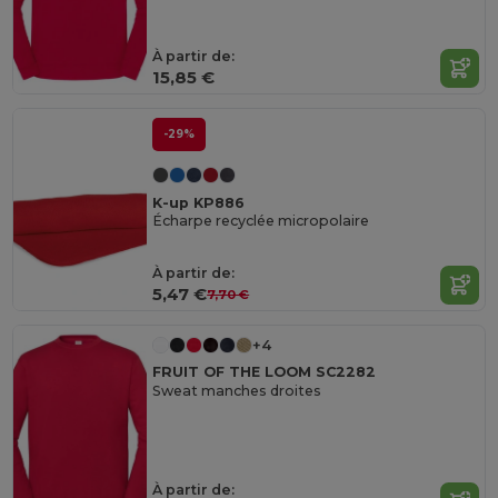
À partir de:
15,85 €
-29%
K-up KP886
Écharpe recyclée micropolaire
À partir de:
5,47 €
7,70 €
+4
FRUIT OF THE LOOM SC2282
Sweat manches droites
À partir de: