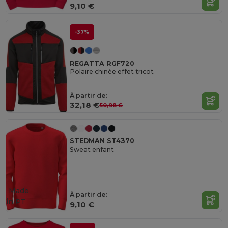
9,10 €
-37%
REGATTA RGF720
Polaire chinée effet tricot
À partir de:
32,18 €
50,98 €
STEDMAN ST4370
Sweat enfant
Made
À partir de:
in
PT
9,10 €