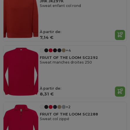
JHK JK297K
Sweat enfant col rond
À partir de:
7,14 €
+4
FRUIT OF THE LOOM SC2292
Sweat manches droites 250
À partir de:
8,31 €
+2
FRUIT OF THE LOOM SC2288
Sweat col zippé