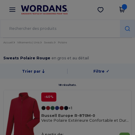
×
Appli Wordans
Obtenir l'appli
Meilleurs prix sur l’app !
Accueil
Vêtements | Unis
Sweats
Polaire
Sweats Polaire Rouge
en gros et au détail
Trier par
Filtre
✓
18 résultats.
-40%
+1
Russell Europe R-870M-0
Veste Polaire Extérieure Confortable et Durable
À partir de: