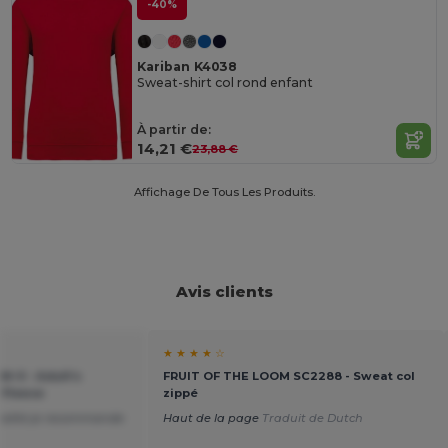
-40%
Kariban K4038
Sweat-shirt col rond enfant
À partir de:
14,21 €
23,88 €
Affichage De Tous Les Produits.
Avis clients
★ ★ ★ ★ ☆
M-0 - Adult’s
FRUIT OF THE LOOM SC2288 - Sweat col
 Fleece
zippé
qualité je recommande
Haut de la page
Traduit de Dutch