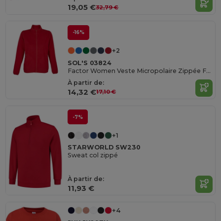
19,05 €
32,79 €
-16%
+2
SOL'S 03824
Factor Women Veste Micropolaire Zippée Femme
À partir de:
14,32 €
17,10 €
-7%
+1
STARWORLD SW230
Sweat col zippé
À partir de:
11,93 €
+4