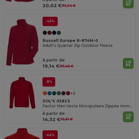
20,02 €
33,24 €
-43%
Russell Europe R-874M-0
Adult’s Quarter Zip Outdoor Fleece
À partir de:
19,14 €
33,46 €
-8%
+2
SOL'S 03823
Factor Men Veste Micropolaire Zippée Homme
À partir de:
14,32 €
15,61 €
-64%