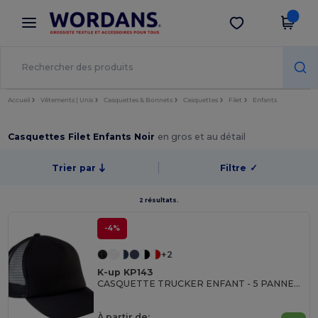
×
Appli Wordans
Obtenir l'appli
Meilleurs prix sur l’app !
Accueil
Vêtements | Unis
Casquettes & Bonnets
Casquettes
Filet
Enfants
Casquettes Filet Enfants Noir
en gros et au détail
Trier par
Filtre
✓
2 résultats.
-4%
+2
K-up KP143
CASQUETTE TRUCKER ENFANT - 5 PANNEAUX
À partir de: