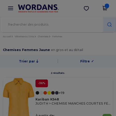
×
Appli Wordans
Obtenir l'appli
Meilleurs prix sur l’app !
Accueil
Vêtements | Unis
Chemises
Femmes
Chemises Femmes Jaune
en gros et au détail
Trier par
Filtre
✓
2 résultats.
-36%
+19
Kariban K548
JUDITH > CHEMISE MANCHES COURTES FEMME
À partir de: