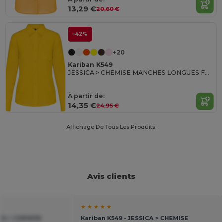
13,29 €
20,60 €
-42%
+20
Kariban K549
JESSICA > CHEMISE MANCHES LONGUES FEMME
À partir de:
14,35 €
24,95 €
Affichage De Tous Les Produits.
Avis clients
★ ★ ★ ★ ★
ICA > CHEMISE
Kariban K549 - JESSICA > CHEMISE