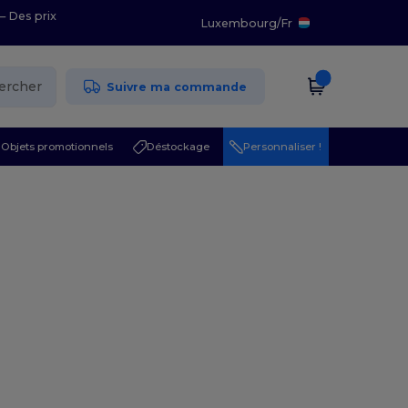
– Des prix
Luxembourg
/
Fr
ercher
Suivre ma commande
Objets promotionnels
Déstockage
Personnaliser !