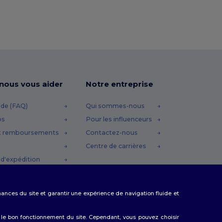
-nous vous aider
Notre entreprise
ide (FAQ)
Qui sommes-nous
os
Pour les influenceurs
t remboursements
Contactez-nous
Centre de carrières
d'expédition
omo
rmances du site et garantir une expérience de navigation fluide et
 le bon fonctionnement du site. Cependant, vous pouvez choisir