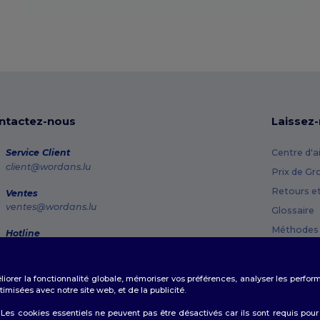
Non, merci
ntactez-nous
Laissez
Service Client
Centre d'a
client@wordans.lu
Prix de Gr
Retours e
Ventes
ventes@wordans.lu
Glossaire
Méthodes 
Hotline
800 81 633
Codes Pr
Lundi - Jeudi : 10h-13h & 14h-17h30 Vendredi : 10h-14h
éliorer la fonctionnalité globale, mémoriser vos préférences, analyser les perfo
Suivi de commande
misées avec notre site web, et de la publicité.
es cookies essentiels ne peuvent pas être désactivés car ils sont requis pour