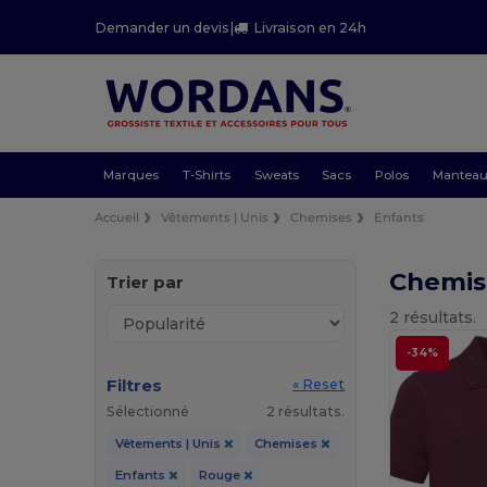
Demander un devis
|
Livraison en 24h
Marques
T-Shirts
Sweats
Sacs
Polos
Mantea
Accueil
Vêtements | Unis
Chemises
Enfants
Chemis
Trier par
2 résultats.
-34%
Filtres
« Reset
Sélectionné
2 résultats.
Vêtements | Unis
Chemises
Enfants
Rouge