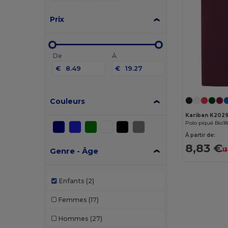
Prix
De
À
€
€
Couleurs
Kariban K202
Polo piqué Bio1
À partir de:
8,83 €
Genre - Âge
1
Enfants
(2)
Femmes
(17)
Hommes
(27)