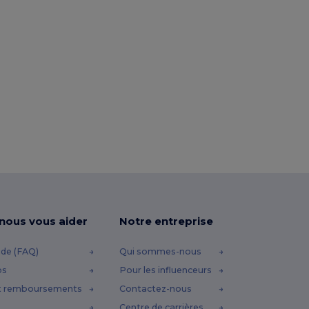
-nous vous aider
Notre entreprise
ide (FAQ)
Qui sommes-nous
os
Pour les influenceurs
t remboursements
Contactez-nous
Centre de carrières