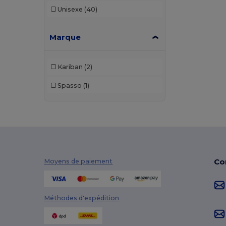
Unisexe
(40)
Marque
Kariban
(2)
Spasso
(1)
Co
Moyens de paiement
Méthodes d'expédition