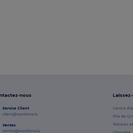
ntactez-nous
Laissez
Service Client
Centre d'a
client@wordans.lu
Prix de Gr
Retours e
Ventes
ventes@wordans.lu
Glossaire