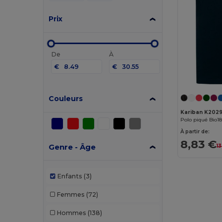
Prix
De
À
€
€
Couleurs
Kariban K202
Polo piqué Bio1
À partir de:
8,83 €
Genre - Âge
1
Enfants
(3)
Femmes
(72)
Hommes
(138)