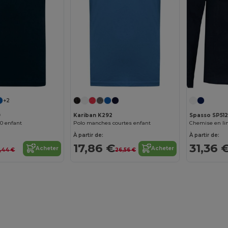
+2
9
Kariban K292
Spasso SP512
80 enfant
Polo manches courtes enfant
Chemise en li
À partir de:
À partir de:
17,86 €
31,36 
Acheter
Acheter
3,44 €
26,56 €