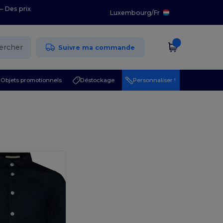
– Des prix
Luxembourg
/
Fr
ercher
Suivre ma commande
Objets promotionnels
Déstockage
Personnaliser !