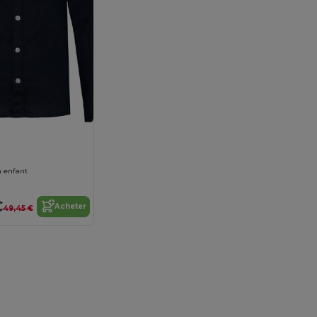
n enfant
€
Acheter
49,45 €