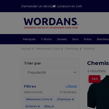
Demander un devis
|
Livraison en 24h
Marques
T-Shirts
Sweats
Sacs
Polos
Mantea
Accueil
Vêtements | Unis
Chemises
Enfants
Chemis
Trier par
3 résultats.
-34%
Filtres
« Reset
Sélectionné
3 résultats.
Vêtements | Unis
Chemises
Enfants
Bleu