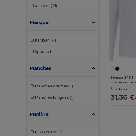
Unisexe
(41)
Marque
Kariban
(4)
Spasso
(1)
Manches
Spasso SP512
Chemise en lin 
Manches courtes
(1)
À partir de:
31,36 €
Manches longues
(1)
Matière
100% coton
(2)