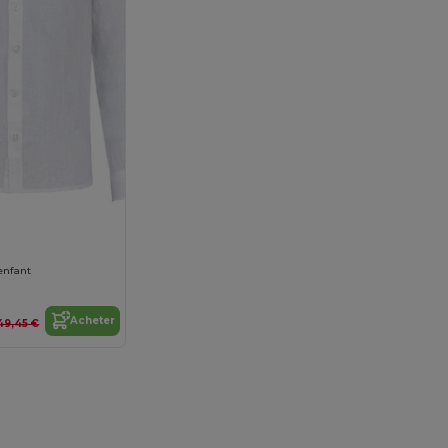
enfant
Acheter
49,45 €