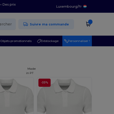
– Des prix
Luxembourg
/
Fr
ercher
Suivre ma commande
Objets promotionnels
Déstockage
Personnaliser !
Made
in
PT
-33%