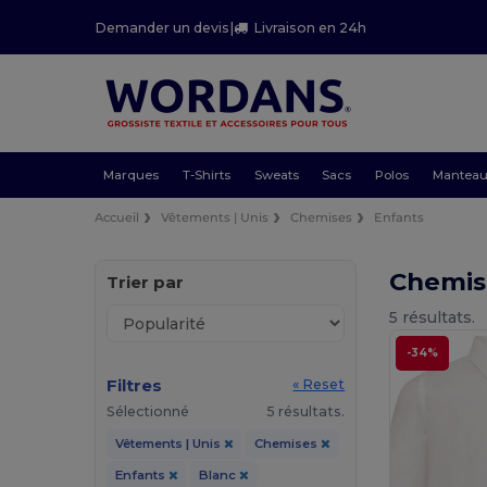
Demander un devis
|
Livraison en 24h
Marques
T-Shirts
Sweats
Sacs
Polos
Mantea
Accueil
Vêtements | Unis
Chemises
Enfants
Chemis
Trier par
5 résultats.
-34%
Filtres
« Reset
Sélectionné
5 résultats.
Vêtements | Unis
Chemises
Enfants
Blanc