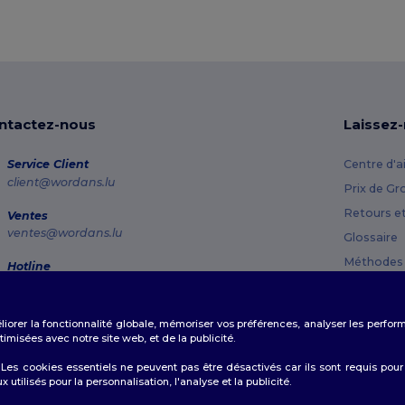
ntactez-nous
Laissez
Service Client
Centre d'a
client@wordans.lu
Prix de Gr
Retours e
Ventes
ventes@wordans.lu
Glossaire
Méthodes 
Hotline
800 81 633
Codes Pr
Lundi - Jeudi : 10h-13h & 14h-17h30 Vendredi : 10h-14h
éliorer la fonctionnalité globale, mémoriser vos préférences, analyser les perfo
Suivi de commande
misées avec notre site web, et de la publicité.
es cookies essentiels ne peuvent pas être désactivés car ils sont requis pour
tilisés pour la personnalisation, l'analyse et la publicité.