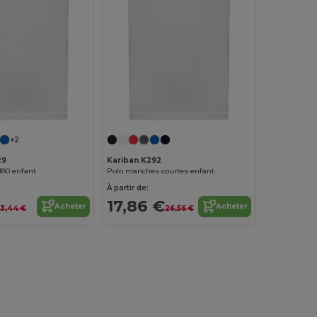
+2
29
Kariban K292
180 enfant
Polo manches courtes enfant
À partir de:
17,86 €
Acheter
Acheter
13,44 €
26,56 €