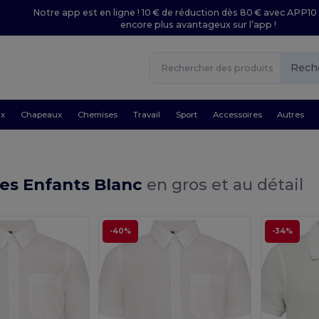
Notre app est en ligne ! 10 € de réduction dès 80 € avec APP10 
encore plus avantageux sur l’app !
Rech
ux
Chapeaux
Chemises
Travail
Sport
Accessoires
Autres
es Enfants Blanc
en gros et au détail
-40%
-34%