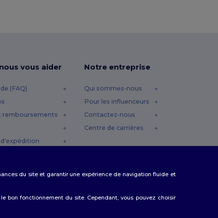
-nous vous aider
Notre entreprise
ide (FAQ)
Qui sommes-nous
os
Pour les influenceurs
t remboursements
Contactez-nous
Centre de carrières
d'expédition
omo
rmances du site et garantir une expérience de navigation fluide et
 le bon fonctionnement du site. Cependant, vous pouvez choisir