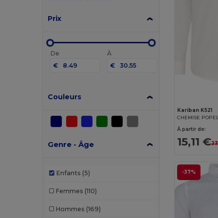
Prix
De
À
€
€
Couleurs
Kariban K521
À partir de:
15,11 €
Genre - Âge
23
-37%
Enfants
(5)
Femmes
(110)
Hommes
(169)