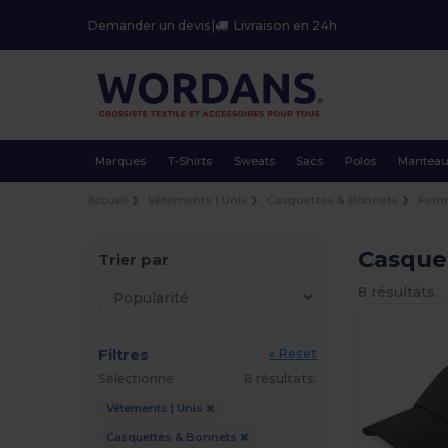
Demander un devis
|
Livraison en 24h
Marques
T-Shirts
Sweats
Sacs
Polos
Mantea
Accueil
Vêtements | Unis
Casquettes & Bonnets
Fem
Casque
Trier par
8 résultats.
Filtres
« Reset
Sélectionné
8 résultats.
Vêtements | Unis
Casquettes & Bonnets