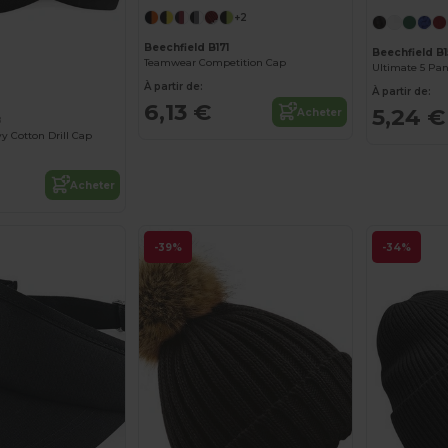
+2
Beechfield B171
Beechfield B1
Teamwear Competition Cap
Ultimate 5 Pa
À partir de:
À partir de:
6,13 €
5,24 €
Acheter
8
y Cotton Drill Cap
Acheter
-39%
-34%