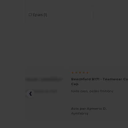
Épais
(1)
★ ★
★ ★ ★ ★ ★
ield B171 - Teamwear Competition
Beechfield B171 - Teamwear Co
Cap
te au prix très abordable, au look
taille bien, belles finitions
 et à la bonne tenue.
Avis par Aymeric D.
r kris
Aymfabriq