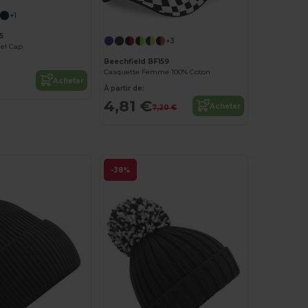
+1
5
+3
nel Cap
Beechfield BF159
Casquette Femme 100% Coton
Acheter
À partir de:
4,81 €
Acheter
7,20 €
-38%