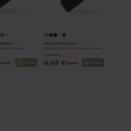
+2
 BF384R
BEECHFIELD BF390
vers extra large
Bonnet Douillet avec Pompon de Luxe
À partir de:
6,68 €
Acheter
Acheter
9,30 €
10,80 €