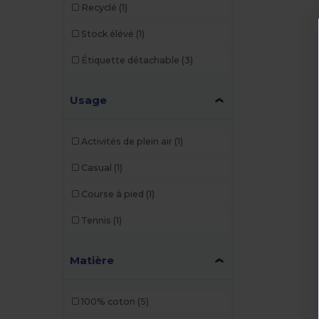
Recyclé
(1)
Stock élévé
(1)
Étiquette détachable
(3)
Usage
Activités de plein air
(1)
Casual
(1)
Course à pied
(1)
Tennis
(1)
Matière
100% coton
(5)