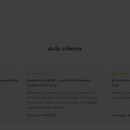
Avis clients
★ ★ ★ ★ ★
★ ★ ★ ★ ★
mpetition
Beechfield B58 - Low Profile Heavy
Beechfiel
Cotton Drill Cap
Cap
livraison impeccable dans les temps. Le
variété in
produit correspond tout à fait à ce que je
un marquag
cherchais. Elles ont une coupe fine idéale
pour des têtes de filles.
Avis par ANNE D.
Avis par d