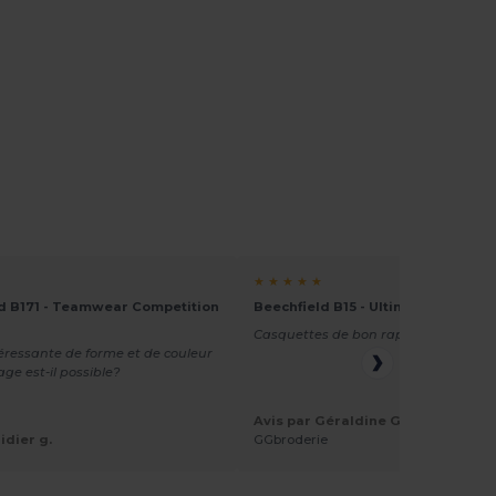
★ ★ ★ ★ ★
d B171 - Teamwear Competition
Beechfield B15 - Ultimate 5 Panel 
Casquettes de bon rapport qualité/p
téressante de forme et de couleur
e est-il possible?
Avis par Géraldine G.
idier g.
GGbroderie