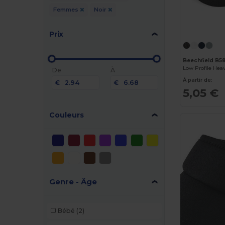
Femmes
Noir
Prix
Beechfield B5
Low Profile Heav
De
À
À partir de:
€
€
5,05 €
Couleurs
Genre - Âge
Bébé
(2)