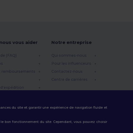
-nous vous aider
Notre entreprise
ide (FAQ)
Qui sommes-nous
os
Pour les influenceurs
t remboursements
Contactez-nous
Centre de carrières
d'expédition
omo
rmances du site et garantir une expérience de navigation fluide et
 le bon fonctionnement du site. Cependant, vous pouvez choisir