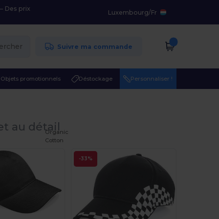
– Des prix
Luxembourg
/
Fr
ercher
Suivre ma commande
Objets promotionnels
Déstockage
Personnaliser !
et au détail
Organic
Cotton
-33%