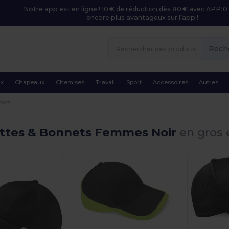
Notre app est en ligne ! 10 € de réduction dès 80 € avec APP10 
encore plus avantageux sur l’app !
Rech
ux
Chapeaux
Chemises
Travail
Sport
Accessoires
Autres
mes
ttes & Bonnets Femmes Noir
en gros 