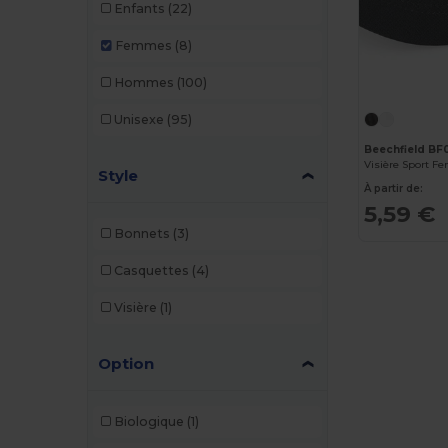
Enfants
(22)
Femmes
(8)
Hommes
(100)
Unisexe
(95)
Beechfield BF
Visière Sport 
Style
À partir de:
5,59 €
Bonnets
(3)
Casquettes
(4)
Visière
(1)
Option
Biologique
(1)