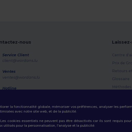
ntactez-nous
Laissez
Service Client
Centre d'a
client@wordans.lu
Prix de Gr
Retours e
Ventes
ventes@wordans.lu
Glossaire
Méthodes 
Hotline
800 81 633
Codes Pr
Lundi - Jeudi : 10h-13h & 14h-17h30 Vendredi : 10h-14h
éliorer la fonctionnalité globale, mémoriser vos préférences, analyser les perfo
Suivi de commande
misées avec notre site web, et de la publicité.
es cookies essentiels ne peuvent pas être désactivés car ils sont requis pour
tilisés pour la personnalisation, l'analyse et la publicité.