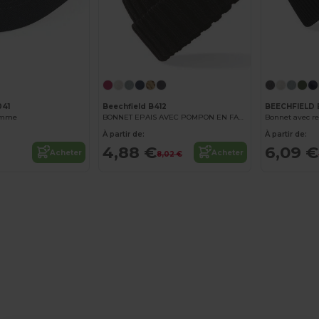
041
Beechfield B412
BEECHFIELD
Femme
BONNET EPAIS AVEC POMPON EN FAUSSE FOURRURE
Bonnet avec re
À partir de:
À partir de:
4,88 €
6,09 €
Acheter
Acheter
8,02 €