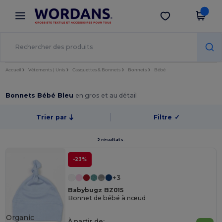
×
Appli Wordans
Obtenir l'appli
Meilleurs prix sur l’app !
Accueil
Vêtements | Unis
Casquettes & Bonnets
Bonnets
Bébé
Bonnets Bébé Bleu
en gros et au détail
Trier par
Filtre
✓
2 résultats.
-23%
+3
Babybugz BZ015
Bonnet de bébé à nœud
Organic
À partir de: