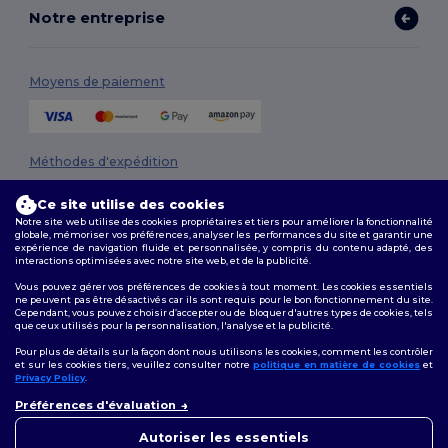
Notre entreprise
Moyens de paiement
Méthodes d'expédition
Ce site utilise des cookies
Notre site web utilise des cookies propriétaires et tiers pour améliorer la fonctionnalité
globale, mémoriser vos préférences, analyser les performances du site et garantir une
expérience de navigation fluide et personnalisée, y compris du contenu adapté, des
interactions optimisées avec notre site web, et de la publicité.
Vous pouvez gérer vos préférences de cookies à tout moment. Les cookies essentiels
ne peuvent pas être désactivés car ils sont requis pour le bon fonctionnement du site.
Suivez-nous
Cependant, vous pouvez choisir d’accepter ou de bloquer d'autres types de cookies, tels
que ceux utilisés pour la personnalisation, l'analyse et la publicité.
Pour plus de détails sur la façon dont nous utilisons les cookies, comment les contrôler
et sur les cookies tiers, veuillez consulter notre
politique en matière de cookies
et
Privacy Policy
.
2026. Tous droits réservés
👋
Bonjour
Préférences d'évaluation
Conditions Générales
|
Politique de personnalisation
|
Politique de
Si vous avez des questions ou
Confidentialité
|
Politique de Cookies
|
Plan du Site
des préoccupations, vous
Autoriser les essentiels
pouvez nous contacter à tout