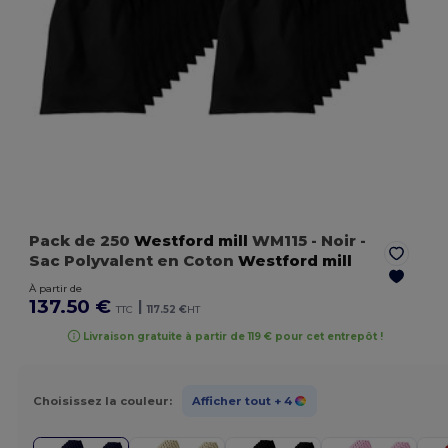
Pack de 250
Westford mill
WM115
- Noir
-
Sac Polyvalent en Coton
Westford mill
À partir de
137.50 €
|
TTC
117.52 €
HT
Livraison gratuite à partir de 119 € pour cet entrepôt !
Choisissez la couleur:
Afficher tout
+ 4