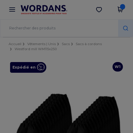
×
Appli Wordans
Obtenir l'appli
Meilleurs prix sur l’app !
Accueil
Vêtements | Unis
Sacs
Sacs à cordons
Westford mill WM115x250
W1
Expédié en