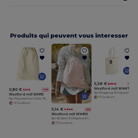
Produits qui peuvent vous interesser
S
5,38 €
8,80 €
-39%
Westford mill WM671
0,80 €
3,10 €
-74%
Sac Shopping Éthique en Coton Fairtrade
Westford mill WM115
+5 Couleurs
Sac Polyvalent en Coton Westford Mill
+4 Couleurs
5,14 €
7,90 €
-35%
Westford mill WM810
Sac de Sport Écologique en Coton Bio
+11 Couleurs