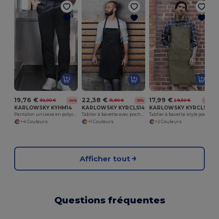
19,76 €
22,38 €
17,99 €
30,00 €
31,80 €
29,50 €
-34%
-30%
-39%
KARLOWSKY KYHM14
KARLOWSKY KYRCLS14
KARLOWSKY KYRCLS15
Pantalon unisexe en polycoton
Tablier à bavette avec poches
Tablier à bavette style jean
+4 Couleurs
+1 Couleurs
+2 Couleurs
Afficher tout
Questions fréquentes