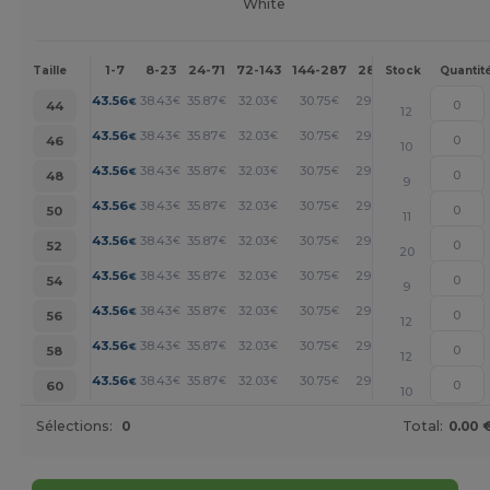
White
1-7
8-23
24-71
72-143
144-287
288 +
Plus
Taille
Stock
Quantit
+
43.56
38.43
35.87
32.03
30.75
29.47
€
€
€
€
€
€
44
12
+
43.56
38.43
35.87
32.03
30.75
29.47
€
€
€
€
€
€
46
10
+
43.56
38.43
35.87
32.03
30.75
29.47
€
€
€
€
€
€
48
9
+
43.56
38.43
35.87
32.03
30.75
29.47
€
€
€
€
€
€
50
11
+
43.56
38.43
35.87
32.03
30.75
29.47
€
€
€
€
€
€
52
20
+
43.56
38.43
35.87
32.03
30.75
29.47
€
€
€
€
€
€
54
9
+
43.56
38.43
35.87
32.03
30.75
29.47
€
€
€
€
€
€
56
12
+
43.56
38.43
35.87
32.03
30.75
29.47
€
€
€
€
€
€
58
12
+
43.56
38.43
35.87
32.03
30.75
29.47
€
€
€
€
€
€
60
10
Sélections:
0
Total:
0.00 