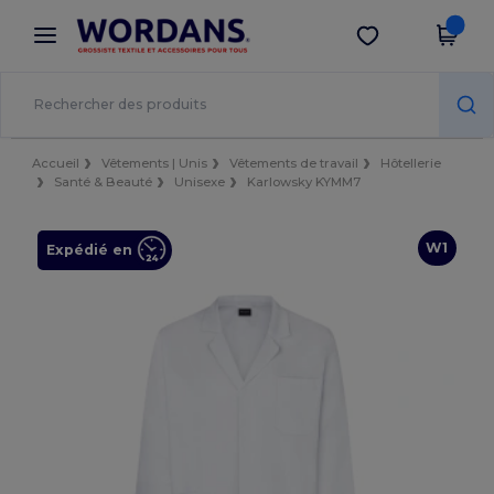
×
Appli Wordans
Obtenir l'appli
Meilleurs prix sur l’app !
Accueil
Vêtements | Unis
Vêtements de travail
Hôtellerie
Santé & Beauté
Unisexe
Karlowsky KYMM7
W1
Expédié en