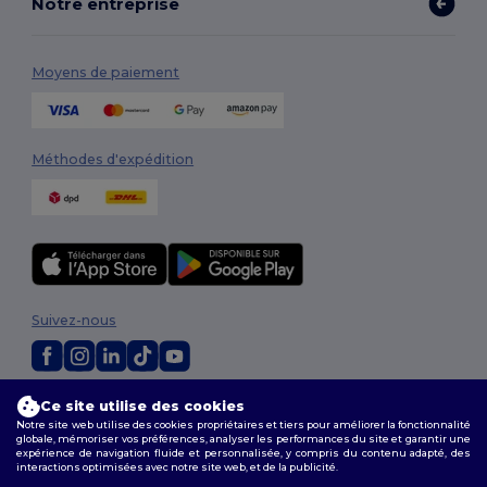
Notre entreprise
Moyens de paiement
Méthodes d'expédition
Suivez-nous
2026. Tous droits réservés
Ce site utilise des cookies
Conditions Générales
|
Politique de personnalisation
|
Politique de
Notre site web utilise des cookies propriétaires et tiers pour améliorer la fonctionnalité
globale, mémoriser vos préférences, analyser les performances du site et garantir une
Confidentialité
|
Politique de Cookies
|
Plan du Site
expérience de navigation fluide et personnalisée, y compris du contenu adapté, des
interactions optimisées avec notre site web, et de la publicité.