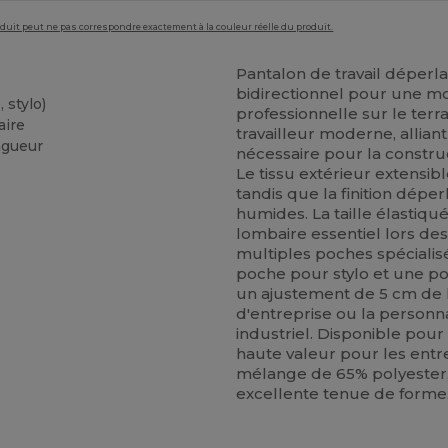
roduit peut ne pas correspondre exactement à la couleur réelle du produit.
Pantalon de travail déperla
bidirectionnel pour une mo
 stylo)
professionnelle sur le terr
aire
travailleur moderne, allian
ngueur
nécessaire pour la construct
Le tissu extérieur extensi
tandis que la finition dépe
humides. La taille élastiqu
lombaire essentiel lors des
multiples poches spéciali
poche pour stylo et une p
un ajustement de 5 cm de l
d'entreprise ou la personnal
industriel. Disponible pour 
haute valeur pour les entre
mélange de 65% polyester
excellente tenue de forme