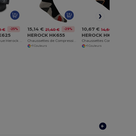
15,14 €
10,67 €
-25%
-29%
-27%
0 €
21,40 €
14,60 €
K625
HEROCK HK655
HEROCK HK660
Ceinture Élastique Herock Polyvalente
Chaussettes de Compression Herock Voltis
Chaussettes Confort Fraîcheur Randonnée
+1 Couleurs
+1 Couleurs