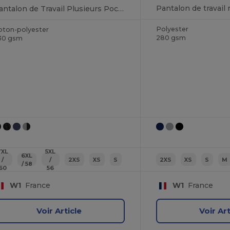
Pantalon de travail
Pantalon de Travail Plusieurs Poches
Polyester
oton-polyester
280 gsm
30 gsm
7XL
5XL
6XL
/
/
2XS
XS
S
2XS
XS
S
M
/ 58
60
56
W1
France
W1
France
Voir Article
Voir Art