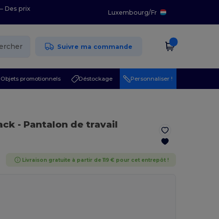
– Des prix
Luxembourg
/
Fr
ercher
Suivre ma commande
Objets promotionnels
Déstockage
Personnaliser !
lack
- Pantalon de travail
Livraison gratuite à partir de 119 € pour cet entrepôt !