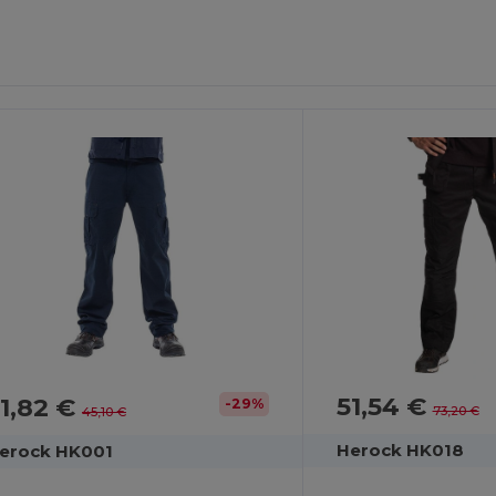
51,54 €
1,82 €
-29%
73,20 €
45,10 €
Herock HK018
erock HK001