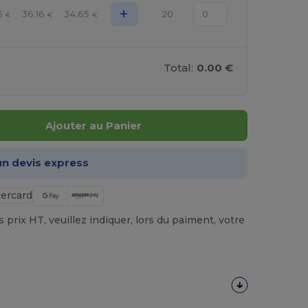
+
6
36.16
34.65
20
€
€
€
Total:
0.00 €
Ajouter au Panier
n devis express
prix HT, veuillez indiquer, lors du paiment, votre