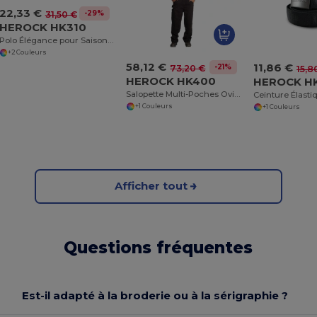
22,33 €
-29%
31,50 €
HEROCK HK310
Polo Élégance pour Saisons Froides
+2 Couleurs
58,12 €
11,86 €
-21%
73,20 €
15,8
HEROCK HK400
HEROCK H
Salopette Multi-Poches Ovius Pro
+1 Couleurs
+1 Couleurs
Afficher tout
Questions fréquentes
Est-il adapté à la broderie ou à la sérigraphie ?