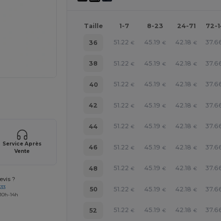
Taille
1-7
8-23
24-71
72-
51.22
45.19
42.18
37.6
36
€
€
€
51.22
45.19
42.18
37.6
38
€
€
€
51.22
45.19
42.18
37.6
40
€
€
€
 vos produits
51.22
45.19
42.18
37.6
42
€
€
€
51.22
45.19
42.18
37.6
44
€
€
€
Service Après
51.22
45.19
42.18
37.6
46
€
€
€
Vente
51.22
45.19
42.18
37.6
48
€
€
€
vis ?
633
51.22
45.19
42.18
37.6
50
€
€
€
 10h-14h
51.22
45.19
42.18
37.6
52
€
€
€