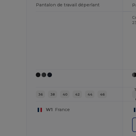
Pantalon de travail déperlant
C
2
36
38
40
42
44
46
W1
France