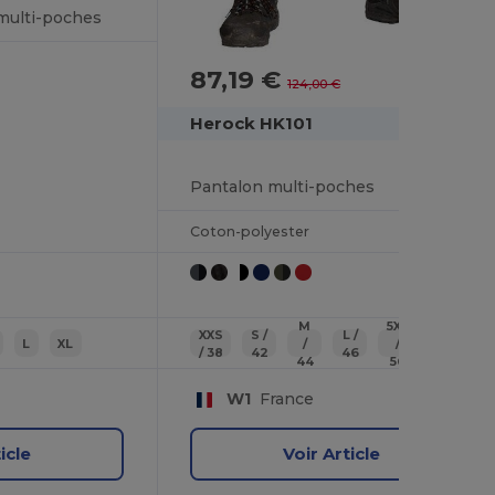
 multi-poches
87,19 €
-30%
124,00 €
Herock HK101
Pantalon multi-poches
Coton-polyester
M
5XL
XXS
S /
L /
4XL
L
XL
/
/
/ 38
42
46
/ 54
44
56
W1
France
icle
Voir Article