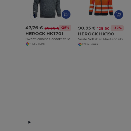
47,76 €
90,95 €
-29%
67,60 €
-30%
129,60 €
HEROCK HK1701
HEROCK HK190
Sweat Polaire Confort et Style HK1701
Veste Softshell Haute Visibilité Gregor
+1 Couleurs
+2 Couleurs