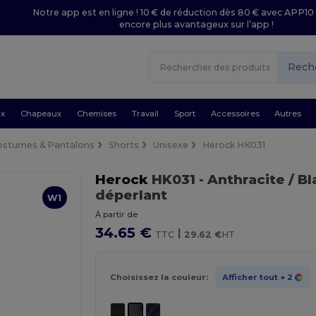
Notre app est en ligne ! 10 € de réduction dès 80 € avec APP10 
encore plus avantageux sur l’app !
Rech
ux
Chapeaux
Chemises
Travail
Sport
Accessoires
Autres
ostumes & Pantalons
Shorts
Unisexe
Herock HK031
Herock
HK031
- Anthracite / B
déperlant
W1
À partir de
34.65 €
|
TTC
29.62 €
HT
Choisissez la couleur:
Afficher tout
+ 2