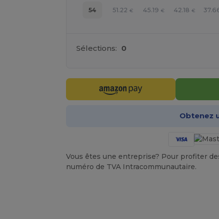
51.22
45.19
42.18
37.6
54
€
€
€
Sélections:
0
Obtenez u
Vous êtes une entreprise? Pour profiter des 
numéro de TVA Intracommunautaire.