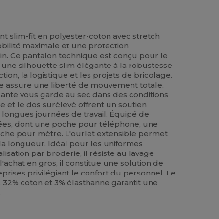
nt slim-fit en polyester-coton avec stretch
bilité maximale et une protection
ain. Ce pantalon technique est conçu pour le
t une silhouette slim élégante à la robustesse
ion, la logistique et les projets de bricolage.
ble assure une liberté de mouvement totale,
rlante vous garde au sec dans des conditions
ée et le dos surélevé offrent un soutien
 longues journées de travail. Équipé de
sées, dont une poche pour téléphone, une
oche pour mètre. L'ourlet extensible permet
a longueur. Idéal pour les uniformes
isation par broderie, il résiste au lavage
l'achat en gros, il constitue une solution de
prises privilégiant le confort du personnel. Le
, 32%
coton
et 3%
élasthanne
garantit une
.