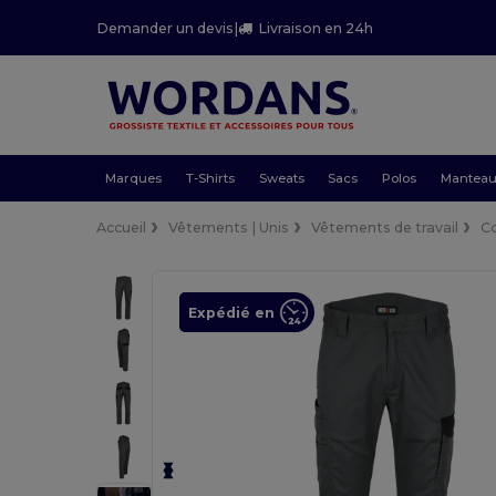
Demander un devis
|
Livraison en 24h
Marques
T-Shirts
Sweats
Sacs
Polos
Mantea
Accueil
Vêtements | Unis
Vêtements de travail
C
Expédié en