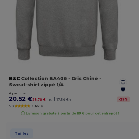
B&C
Collection BA406
- Gris Chiné
-
Sweat-shirt zippé 1/4
À partir de
20.52 €
|
-
29
%
28.70 €
TTC
17.54 €
HT
5.0
1 Avis
Livraison gratuite à partir de 119 € pour cet entrepôt !
Tailles