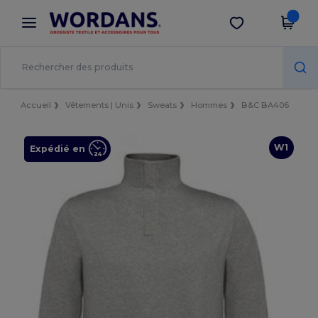
×
Appli Wordans
Obtenir l'appli
Meilleurs prix sur l’app !
Accueil
Vêtements | Unis
Sweats
Hommes
B&C BA406
W1
Expédié en