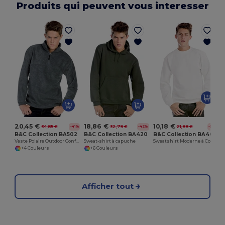
Produits qui peuvent vous interesser
20,45 €
18,86 €
10,18 €
34,85 €
32,79 €
21,88 €
-41%
-42%
-53%
B&C Collection BA502
B&C Collection BA420
B&C Collection BA404
Veste Polaire Outdoor Confortable
Sweat-shirt à capuche
Sweatshirt Moderne à Col Rond Confortable
+4 Couleurs
+6 Couleurs
Afficher tout