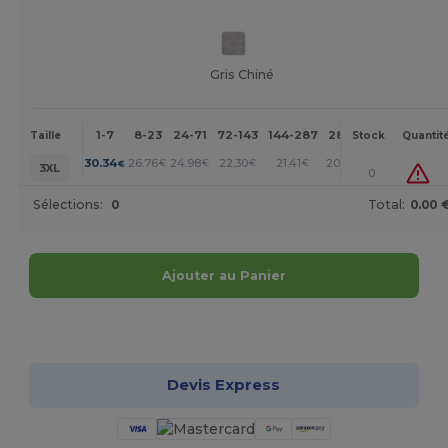
Gris Chiné
1-7
8-23
24-71
72-143
144-287
288 +
Plus
Taille
Stock
Quantit
+
30.34
26.76
24.98
22.30
21.41
20.52
€
€
€
€
€
€
3XL
0
Sélections:
0
Total:
0.00 
Ajouter au Panier
Personnalisez-le !
Devis Express