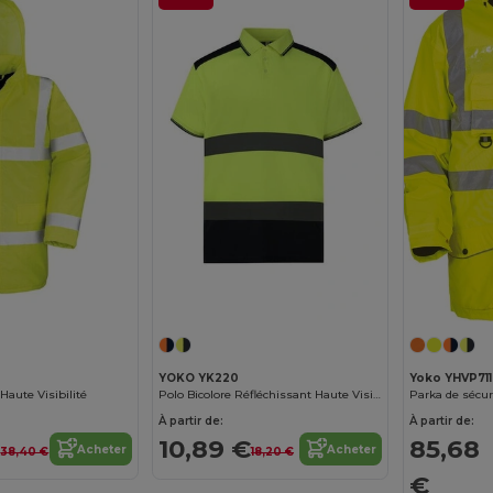
YOKO YK220
Yoko YHVP711
 Haute Visibilité
Polo Bicolore Réfléchissant Haute Visibilité
Parka de sécuri
À partir de:
À partir de:
€
10,89 €
85,68
Acheter
Acheter
38,40 €
18,20 €
€