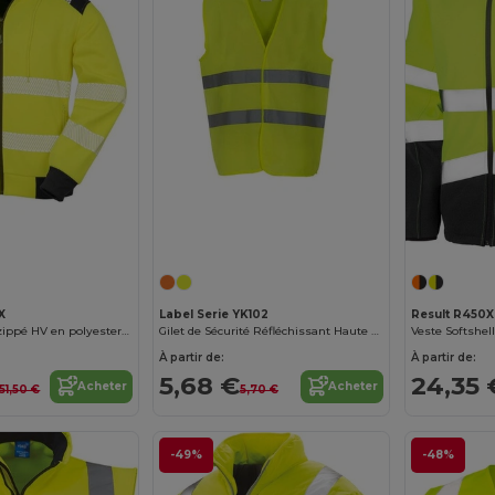
X
Label Serie YK102
Result R450X
Sweat capuche zippé HV en polyester recyclé
Gilet de Sécurité Réfléchissant Haute Visibilité
À partir de:
À partir de:
5,68 €
24,35 
Acheter
Acheter
51,50 €
5,70 €
-49%
-48%