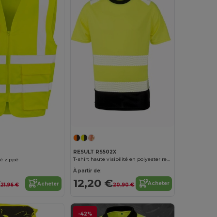
RESULT RS502X
T-shirt haute visibilité en polyester recyclé
té zippé
À partir de:
12,20 €
€
Acheter
Acheter
20,90 €
21,96 €
-42%