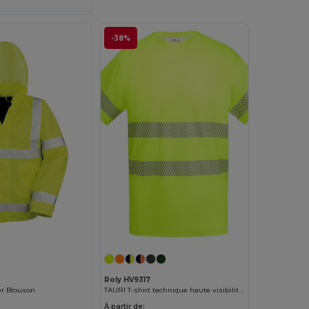
-38%
Roly HV9317
er Blouson
TAURI T-shirt technique haute visibilité à manches courtes
À partir de: