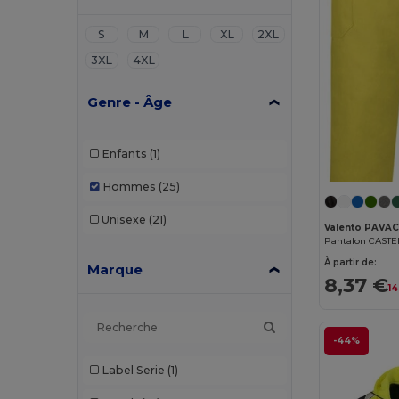
S
M
L
XL
2XL
3XL
4XL
Genre - Âge
Enfants
(1)
Hommes
(25)
Unisexe
(21)
Valento PAVA
Pantalon CAST
À partir de:
Marque
8,37 €
14
-44%
Label Serie
(1)