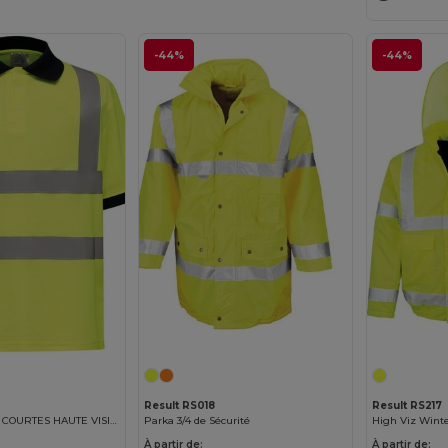
-44%
-44%
Result RS018
Result RS217
POLO MANCHES COURTES HAUTE VISIBILITÉ
Parka 3/4 de Sécurité
High Viz Wint
À partir de:
À partir de: