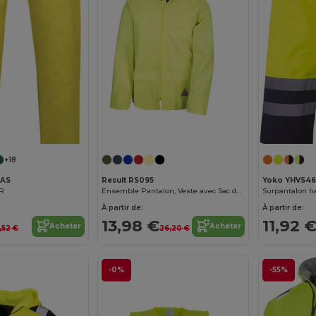
+18
CAS
Result RS095
Yoko YHVS46
ER
Ensemble Pantalon, Veste avec Sac de Rangement
À partir de:
À partir de:
13,98 €
11,92 
Acheter
Acheter
,52 €
26,20 €
-0%
-55%