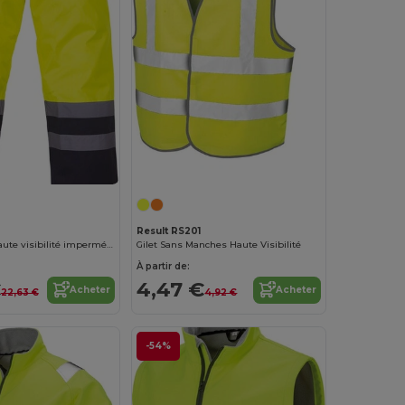
Result RS201
Surpantalon haute visibilité imperméable
Gilet Sans Manches Haute Visibilité
À partir de:
€
4,47 €
Acheter
Acheter
22,63 €
4,92 €
-54%