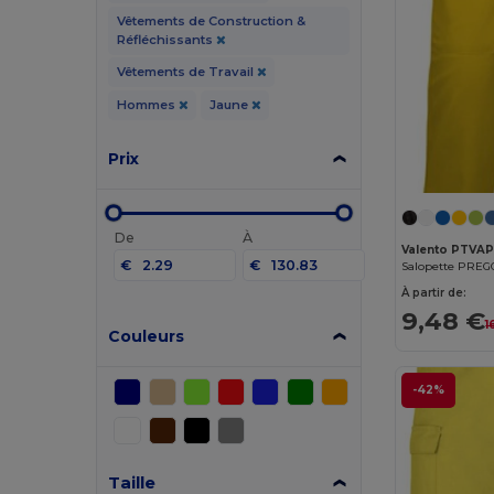
Vêtements de Construction &
Réfléchissants
Vêtements de Travail
Hommes
Jaune
Prix
De
À
Valento PTVA
€
€
Salopette PRE
À partir de:
9,48 €
1
Couleurs
-42%
Taille