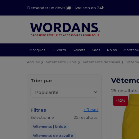
Demander un devis
|
Livraison en 24h
Marques
T-Shirts
Sweats
Sacs
Polos
Mantea
Accueil
Vêtements | Unis
Vêtements de travail
Vêteme
Vêteme
Trier par
25 résultats.
-42%
Filtres
« Reset
Sélectionné
25 résultats.
Vêtements | Unis
Vêtements de travail