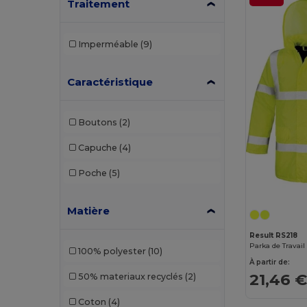
Traitement
Imperméable
(9)
Caractéristique
Boutons
(2)
Capuche
(4)
Poche
(5)
Matière
Result RS218
Parka de Travail
100% polyester
(10)
À partir de:
21,46 
50% materiaux recyclés
(2)
Coton
(4)