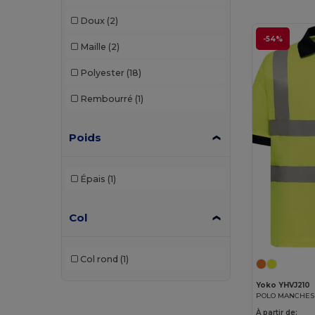
Doux
(2)
-54%
Maille
(2)
Polyester
(18)
Rembourré
(1)
Poids
Épais
(1)
Col
Col rond
(1)
Yoko YHVJ210
À partir de: