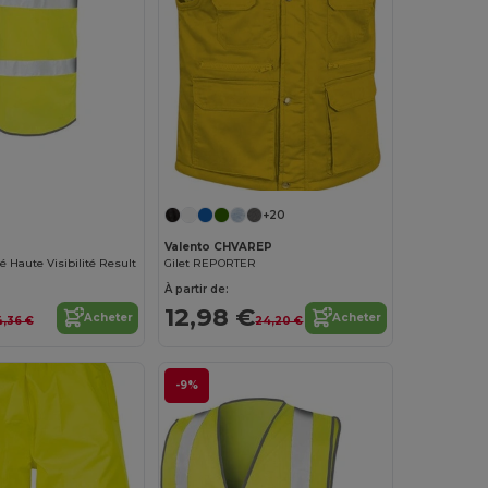
+20
Valento CHVAREP
té Haute Visibilité Result
Gilet REPORTER
À partir de:
12,98 €
Acheter
Acheter
4,36 €
24,20 €
-9%