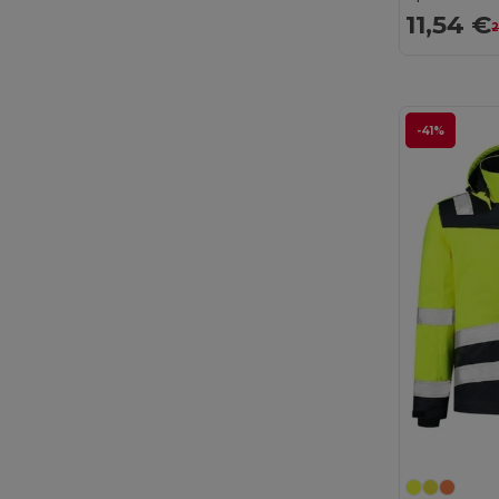
11,54 €
2
-41%