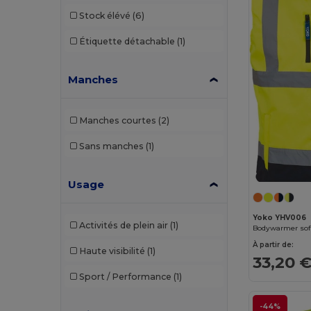
Stock élévé
(6)
Étiquette détachable
(1)
Manches
Manches courtes
(2)
Sans manches
(1)
Usage
Yoko YHV006
Activités de plein air
(1)
Bodywarmer softs
À partir de:
Haute visibilité
(1)
33,20 
Sport / Performance
(1)
-44%