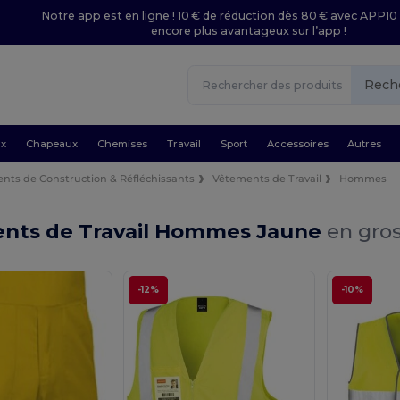
Notre app est en ligne ! 10 € de réduction dès 80 € avec APP10 
encore plus avantageux sur l’app !
Rech
ux
Chapeaux
Chemises
Travail
Sport
Accessoires
Autres
nts de Construction & Réfléchissants
Vêtements de Travail
Hommes
nts de Travail Hommes Jaune
en gros
-12%
-10%