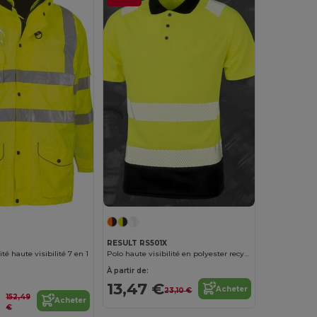
RESULT RS501X
té haute visibilité 7 en 1
Polo haute visibilité en polyester recyclé
À partir de:
13,47 €
Acheter
23,10 €
152,49
Acheter
€