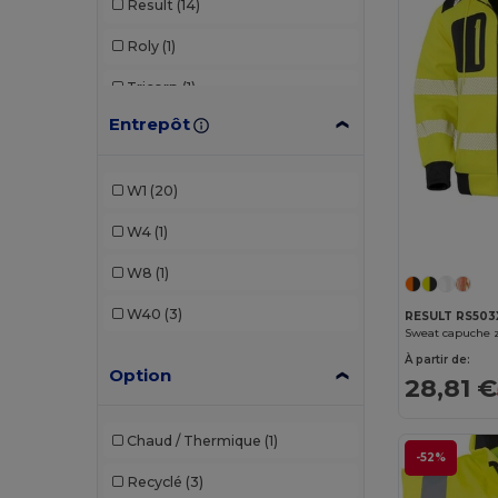
Result
(14)
Roly
(1)
Tricorp
(1)
Entrepôt
Valento
(3)
Yoko
(5)
W1
(20)
W4
(1)
W8
(1)
W40
(3)
RESULT RS503
À partir de:
Option
28,81 €
Chaud / Thermique
(1)
-52%
Recyclé
(3)