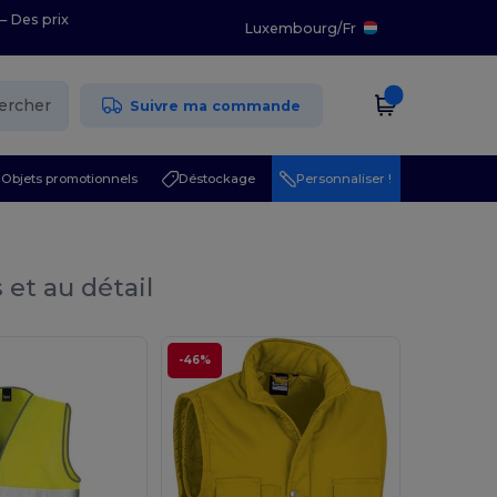
– Des prix
Luxembourg
/
Fr
ercher
Suivre ma commande
Objets promotionnels
Déstockage
Personnaliser !
 et au détail
-46%