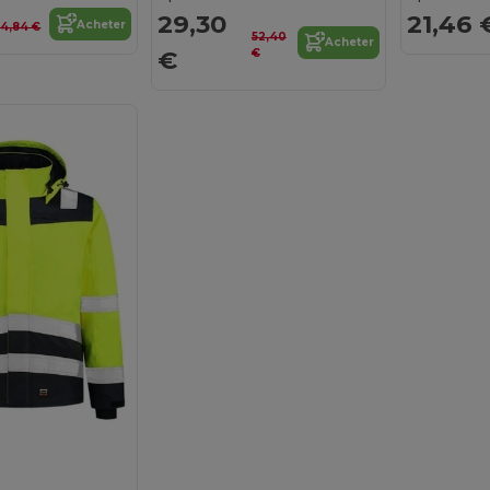
29,30
21,46 
Acheter
4,84 €
52,40
Acheter
€
€