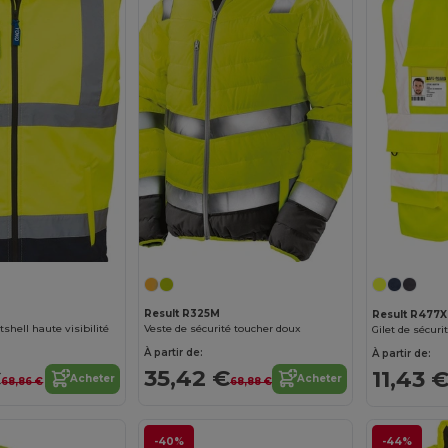
Result R325M
Result R477X
hell haute visibilité
Veste de sécurité toucher doux
Gilet de sécuri
À partir de:
À partir de:
€
35,42 €
11,43 
Acheter
Acheter
68,86 €
68,88 €
-40%
-44%