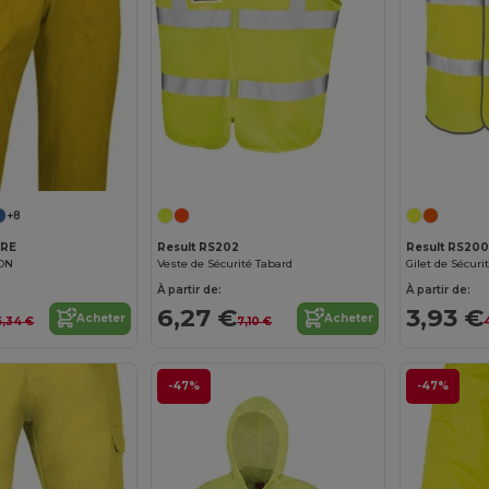
+8
PRE
Result RS202
Result RS200
GON
Veste de Sécurité Tabard
Gilet de Sécuri
À partir de:
À partir de:
6,27 €
3,93 €
Acheter
Acheter
6,34 €
7,10 €
-47%
-47%