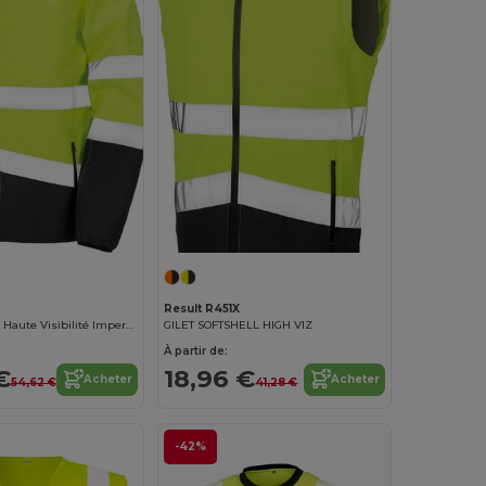
Result R451X
Veste Softshell Haute Visibilité Imperméable
GILET SOFTSHELL HIGH VIZ
À partir de:
€
18,96 €
Acheter
Acheter
54,62 €
41,28 €
-42%