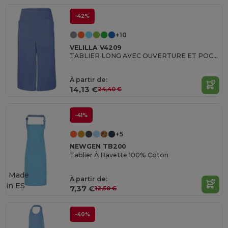
-42%
+10
VELILLA V4209
TABLIER LONG AVEC OUVERTURE ET POCHES
À partir de:
14,13 €
24,40 €
-41%
+5
NEWGEN TB200
Tablier À Bavette 100% Coton
Made
À partir de:
in
ES
7,37 €
12,50 €
-40%