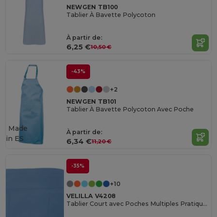
NEWGEN TB100
Tablier À Bavette Polycoton
À partir de:
6,25 €
10,50 €
-43%
+2
NEWGEN TB101
Tablier À Bavette Polycoton Avec Poche
Made
À partir de:
in
ES
6,34 €
11,20 €
-35%
+10
VELILLA V4208
Tablier Court avec Poches Multiples Pratiques