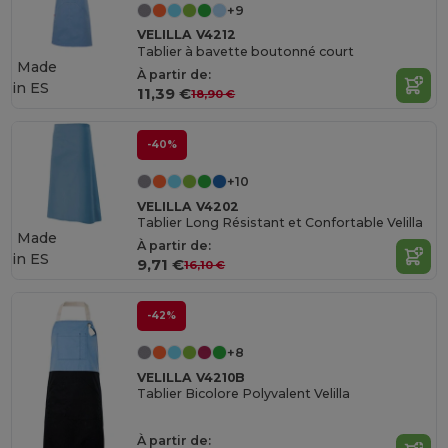
+9
VELILLA V4212
Tablier à bavette boutonné court
Made
À partir de:
in
ES
11,39 €
18,90 €
-40%
+10
VELILLA V4202
Tablier Long Résistant et Confortable Velilla
Made
À partir de:
in
ES
9,71 €
16,10 €
-42%
+8
VELILLA V4210B
Tablier Bicolore Polyvalent Velilla
À partir de: