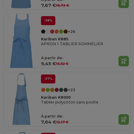
7,67 €
18,72 €
-38%
+26
Kariban K885
APRON > TABLIER SOMMELIER
À partir de:
9,45 €
15,32 €
-37%
+23
Kariban K8000
Tablier polycoton sans poche
À partir de:
7,64 €
12,17 €