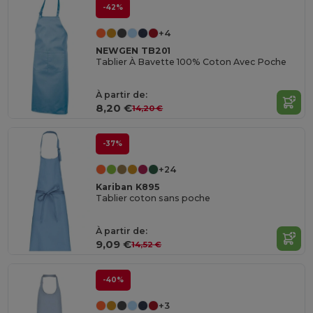
-42%
+4
NEWGEN TB201
Tablier À Bavette 100% Coton Avec Poche
À partir de:
8,20 €
14,20 €
-37%
+24
Kariban K895
Tablier coton sans poche
À partir de:
9,09 €
14,52 €
-40%
+3