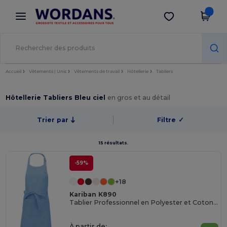
×
Appli Wordans
Obtenir l'appli
Meilleurs prix sur l’app !
Accueil
Vêtements | Unis
Vêtements de travail
Hôtellerie
Tabliers
Hôtellerie Tabliers Bleu ciel
en gros et au détail
Trier par
Filtre
✓
15 résultats.
-59%
+18
Kariban K890
Tablier Professionnel en Polyester et Coton avec Poches
À partir de: