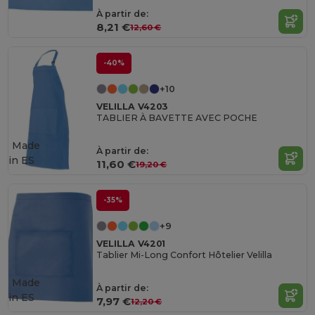
À partir de:
8,21 €
12,60 €
-40%
+10
VELILLA V4203
TABLIER À BAVETTE AVEC POCHE
Made
À partir de:
in
ES
11,60 €
19,20 €
-35%
+9
VELILLA V4201
Tablier Mi-Long Confort Hôtelier Velilla
Made
À partir de:
in
ES
7,97 €
12,20 €