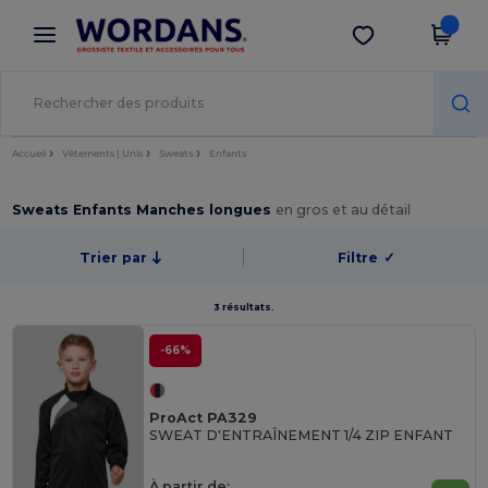
×
Appli Wordans
Obtenir l'appli
Meilleurs prix sur l’app !
Accueil
Vêtements | Unis
Sweats
Enfants
Sweats Enfants Manches longues
en gros et au détail
Trier par
Filtre
✓
3 résultats.
-66%
ProAct PA329
SWEAT D'ENTRAÎNEMENT 1/4 ZIP ENFANT
À partir de: