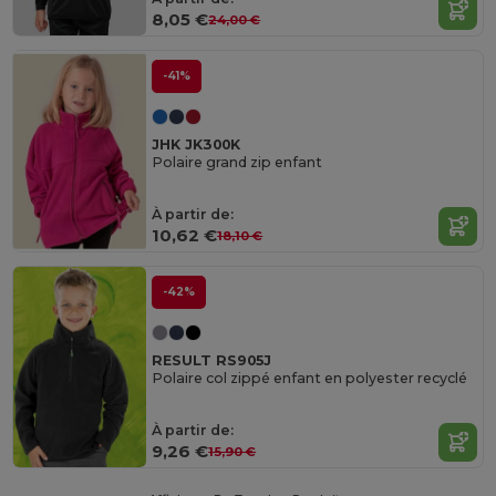
8,05 €
24,00 €
-41%
JHK JK300K
Polaire grand zip enfant
À partir de:
10,62 €
18,10 €
-42%
RESULT RS905J
Polaire col zippé enfant en polyester recyclé
À partir de:
9,26 €
15,90 €