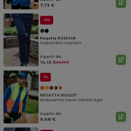
7,73 €
-41%
Regatta RGW348
Surpantalon respirant
À partir de:
14,13 €
24,10 €
-1%
REGATTA RGS257
Bodywarmer haute visibilité léger
À partir de:
8,68 €