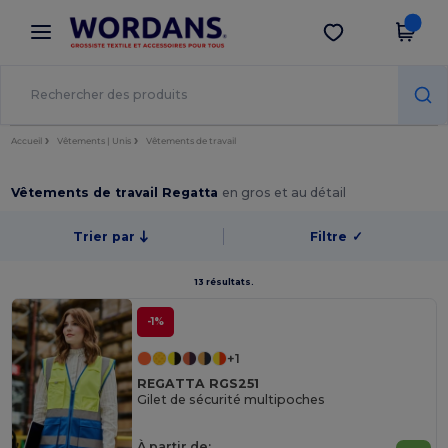
×
Appli Wordans
Obtenir l'appli
Meilleurs prix sur l’app !
Accueil
Vêtements | Unis
Vêtements de travail
Vêtements de travail Regatta
en gros et au détail
Trier par
Filtre
✓
13 résultats.
-1%
+1
REGATTA RGS251
Gilet de sécurité multipoches
À partir de: