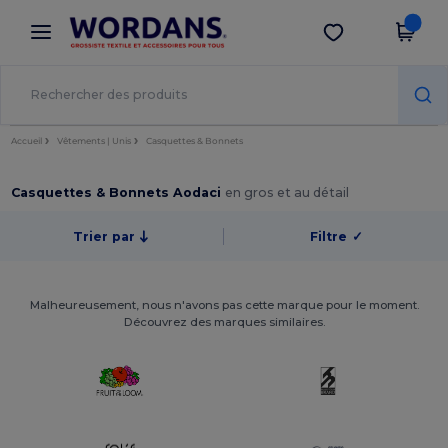
×
Appli Wordans
Obtenir l'appli
Meilleurs prix sur l’app !
Accueil
Vêtements | Unis
Casquettes & Bonnets
Casquettes & Bonnets Aodaci
en gros et au détail
Trier par
Filtre
✓
Malheureusement, nous n'avons pas cette marque pour le moment.
Découvrez des marques similaires.