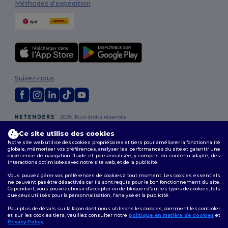
Méthodes d'expédition
Suivez-nous
2026. Tous droits réservés
Conditions Générales
|
Politique de personnalisation
|
Politique de
Ce site utilise des cookies
Confidentialité
|
Politique de Cookies
|
Plan du Site
Notre site web utilise des cookies propriétaires et tiers pour améliorer la fonctionnalité
globale, mémoriser vos préférences, analyser les performances du site et garantir une
expérience de navigation fluide et personnalisée, y compris du contenu adapté, des
Vous
interactions optimisées avec notre site web, et de la publicité.
10 € de 
Vous pouvez gérer vos préférences de cookies à tout moment. Les cookies essentiels
ne peuvent pas être désactivés car ils sont requis pour le bon fonctionnement du site.
Cependant, vous pouvez choisir d’accepter ou de bloquer d'autres types de cookies, tels
Pour bénéficier de votre re
que ceux utilisés pour la personnalisation, l'analyse et la publicité.
faites-vous 
Pour plus de détails sur la façon dont nous utilisons les cookies, comment les contrôler
et sur les cookies tiers, veuillez consulter notre
politique en matière de cookies
et
Privacy Policy
.
Parti