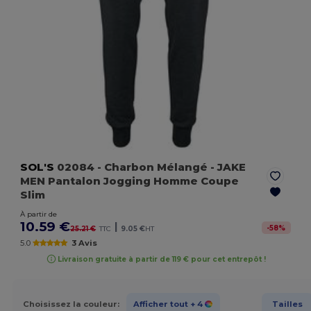
SOL'S
02084
- Charbon Mélangé
- JAKE
MEN Pantalon Jogging Homme Coupe
Slim
À partir de
10.59 €
|
-
58
%
25.21 €
TTC
9.05 €
HT
5.0
3 Avis
Livraison gratuite à partir de 119 € pour cet entrepôt !
Choisissez la couleur:
Afficher tout
+ 4
Tailles