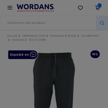
×
Appli Wordans
Obtenir l'appli
Meilleurs prix sur l’app !
Accueil
Vêtements | Unis
Pantalons & Shorts
Survêtement
Hommes
SOL'S 02084
W2
Expédié en