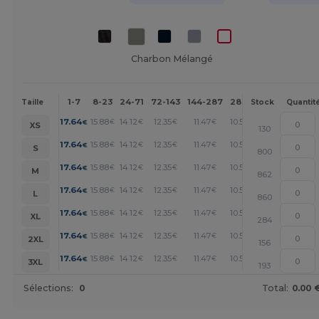
Charbon Mélangé
1-7
8-23
24-71
72-143
144-287
288 +
Plus
Taille
Stock
Quantit
+
17.64
15.88
14.12
12.35
11.47
10.59
€
€
€
€
€
€
XS
130
+
17.64
15.88
14.12
12.35
11.47
10.59
€
€
€
€
€
€
S
800
+
17.64
15.88
14.12
12.35
11.47
10.59
€
€
€
€
€
€
M
862
+
17.64
15.88
14.12
12.35
11.47
10.59
€
€
€
€
€
€
L
860
+
17.64
15.88
14.12
12.35
11.47
10.59
€
€
€
€
€
€
XL
284
+
17.64
15.88
14.12
12.35
11.47
10.59
€
€
€
€
€
€
2XL
156
+
17.64
15.88
14.12
12.35
11.47
10.59
€
€
€
€
€
€
3XL
193
Sélections:
0
Total:
0.00 