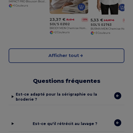
IMPACT PRO Blouson Bicolore Workwear Homme
+1 Couleurs
23,37 €
5,33 €
31,01 €
-25%
26,87 €
-80%
SOL'S 02102
SOL'S 02763
BRODY MEN Chemise Homme à Chevrons
BURMA MEN Chemise Homme
+2 Couleurs
+3 Couleurs
Afficher tout
Questions fréquentes
Est-ce adapté pour la sérigraphie ou la
broderie ?
Est-ce qu'il rétrécit au lavage ?