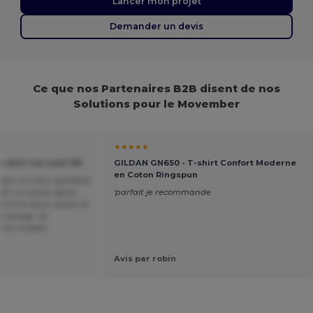
Lancer mon projet
Demander un devis
Ce que nos Partenaires B2B disent de nos
Solutions pour le Movember
★★★★★
shirt col rond 150
GILDAN GN650 - T-shirt Confort Moderne
en Coton Ringspun
 avec un tissu agréable
ble. Le rendu après
'parfait je recommande
nt et le coton conserve
s lavage. Je
 ce modèle.
Avis par robin