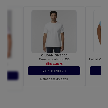
GILDAN GN3000
G
Tee-shirt col rond 150
50
dès
3,16 €
nd 150
€
Voir le produit
Vo
uit
Demander un devis
Dem
evis