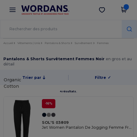
×
Appli Wordans
Obtenir l'appli
Meilleurs prix sur l’app !
Accueil
Vêtements | Unis
Pantalons & Shorts
Survêtement
Femmes
Pantalons & Shorts Survêtement Femmes Noir
en gros et au
détail
Trier par
Filtre
✓
Organic
Cotton
4 résultats.
-16%
SOL'S 03809
Jet Women Pantalon De Jogging Femme French Terry