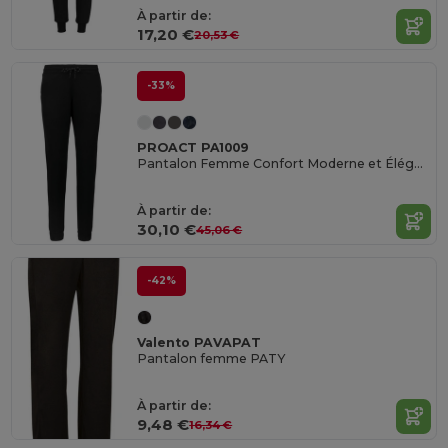
À partir de:
17,20 €
20,53 €
-33%
PROACT PA1009
Pantalon Femme Confort Moderne et Élégant
À partir de:
30,10 €
45,06 €
-42%
Valento PAVAPAT
Pantalon femme PATY
À partir de:
9,48 €
16,34 €