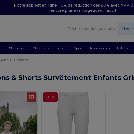
Notre app est en ligne ! 10 € de réduction dès 80 € avec APP10 
encore plus avantageux sur l’app !
Rech
ux
Chapeaux
Chemises
Travail
Sport
Accessoires
Autres
ment
Enfants
ons & Shorts Survêtement Enfants Gr
-30%