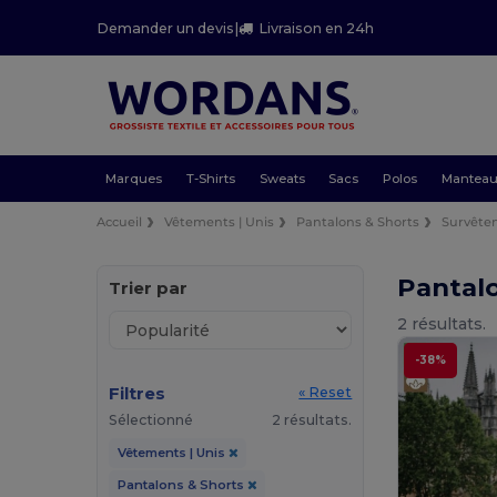
Demander un devis
|
Livraison en 24h
Marques
T-Shirts
Sweats
Sacs
Polos
Mantea
Accueil
Vêtements | Unis
Pantalons & Shorts
Survête
Pantal
Trier par
2 résultats.
-38%
Filtres
« Reset
Sélectionné
2 résultats.
Vêtements | Unis
Pantalons & Shorts