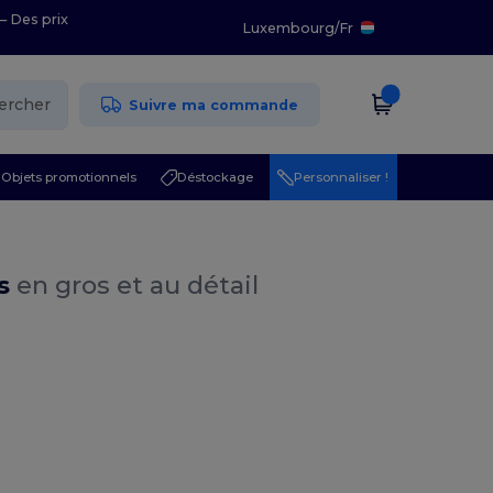
– Des prix
Luxembourg
/
Fr
ercher
Suivre ma commande
Objets promotionnels
Déstockage
Personnaliser !
is
en gros et au détail