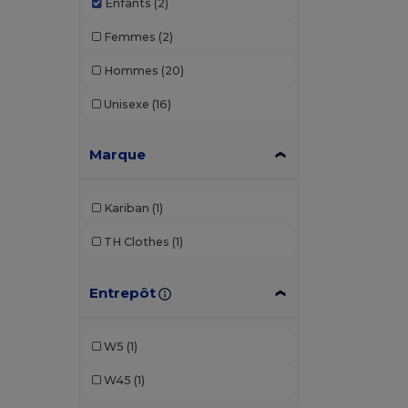
Enfants
(2)
Femmes
(2)
Hommes
(20)
Unisexe
(16)
Marque
Kariban
(1)
TH Clothes
(1)
Entrepôt
W5
(1)
W45
(1)