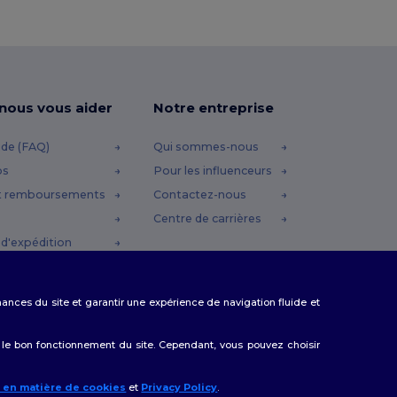
-nous vous aider
Notre entreprise
ide (FAQ)
Qui sommes-nous
os
Pour les influenceurs
t remboursements
Contactez-nous
Centre de carrières
d'expédition
omo
rmances du site et garantir une expérience de navigation fluide et
 le bon fonctionnement du site. Cependant, vous pouvez choisir
e en matière de cookies
et
Privacy Policy
.
onjour