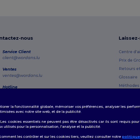
ntactez-nous
Laissez
Service Client
Centre d'a
client@wordans.lu
Prix de Gr
Retours e
Ventes
ventes@wordans.lu
Glossaire
Méthodes 
Hotline
800 81 633
Codes Pr
Lundi - Jeudi : 10h-13h & 14h-17h30 Vendredi : 10h-14h
éliorer la fonctionnalité globale, mémoriser vos préférences, analyser les perfo
Suivi de commande
misées avec notre site web, et de la publicité.
es cookies essentiels ne peuvent pas être désactivés car ils sont requis pour
tilisés pour la personnalisation, l'analyse et la publicité.
 comment les contrôler et sur les cookies tiers, veuillez consulter notre
politiqu
👋
B