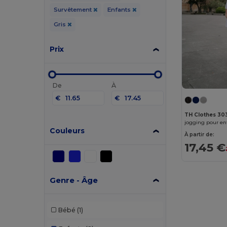
Survêtement
Enfants
Gris
Prix
De
À
€
€
TH Clothes 30
jogging pour en
Couleurs
À partir de:
17,45 €
Genre - Âge
Bébé
(1)