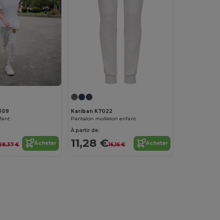
309
Kariban K7022
fant
Pantalon molleton enfant
À partir de:
11,28 €
Acheter
Acheter
28,37 €
16,16 €